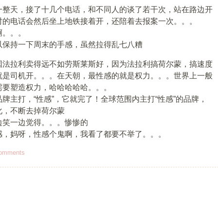
一整天，接了十几个电话，和不同人的谈了若干次，站在路边开
时的电话会然后坐上地铁接着开，还陪着去报案一次。。。
啊。。。
以保持一下周末的手感，虽然拉得乱七八糟
国法拉利卖得远不如劳斯莱斯好，因为法拉利搞荷尔蒙，搞速度
就是司机开。。。在天朝，最性感的就是权力。。。世界上一般
需要塑造权力，哈哈哈哈哈。。。
牌主打，“性感”，它就完了！全球范围内主打“性感”的品牌，
化，不断去掉荷尔蒙
边笑一边觉得。。。惨惨的
感，妈呀，性感个鬼啊，我看了都要不举了。。。
omments