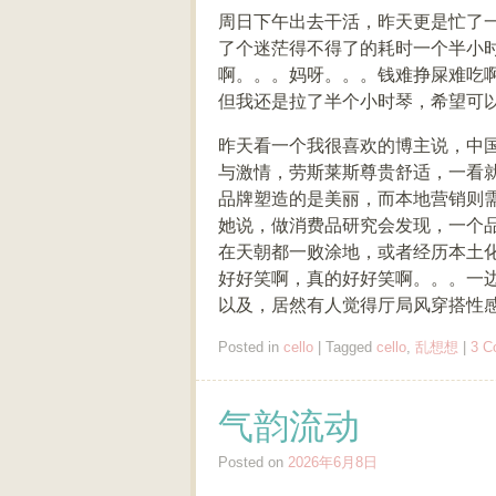
周日下午出去干活，昨天更是忙了
了个迷茫得不得了的耗时一个半小
啊。。。妈呀。。。钱难挣屎难吃
但我还是拉了半个小时琴，希望可
昨天看一个我很喜欢的博主说，中
与激情，劳斯莱斯尊贵舒适，一看
品牌塑造的是美丽，而本地营销则
她说，做消费品研究会发现，一个品
在天朝都一败涂地，或者经历本土
好好笑啊，真的好好笑啊。。。一
以及，居然有人觉得厅局风穿搭性
Posted in
cello
|
Tagged
cello
,
乱想想
|
3 C
气韵流动
Posted on
2026年6月8日