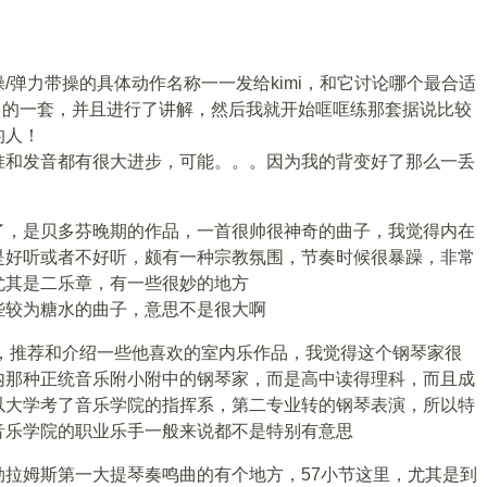
/弹力带操的具体动作名称一一发给kimi，和它讨论哪个最合适
其中的一套，并且进行了讲解，然后我就开始哐哐练那套据说比较
的人！
准和发音都有很大进步，可能。。。因为我的背变好了那么一丢
了，是贝多芬晚期的作品，一首很帅很神奇的曲子，我觉得内在
是好听或者不好听，颇有一种宗教氛围，节奏时候很暴躁，非常
尤其是二乐章，有一些很妙的地方
些较为糖水的曲子，意思不是很大啊
挥，推荐和介绍一些他喜欢的室内乐作品，我觉得这个钢琴家很
内那种正统音乐附小附中的钢琴家，而是高中读得理科，而且成
以大学考了音乐学院的指挥系，第二专业转的钢琴表演，所以特
音乐学院的职业乐手一般来说都不是特别有意思
拉姆斯第一大提琴奏鸣曲的有个地方，57小节这里，尤其是到