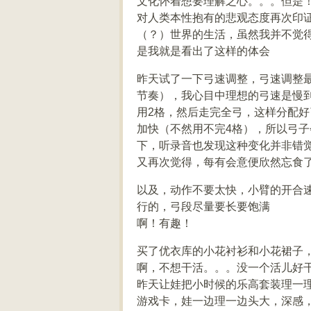
文化怀着想要理解之心。。。但是
对人类本性抱有的悲观态度再次印
（？）世界的生活，虽然我并不觉
是我就是看出了这样的体会
昨天试了一下弓速调整，弓速调整最
节奏），我心目中理想的弓速是慢到
用2格，然后走完全弓，这样分配
加快（不然用不完4格），所以弓
下，听录音也发现这种变化并非错
又再次觉得，每有会意便欣然忘食
以及，动作不要太快，小臂的开合
行的，弓段尽量要长要饱满
啊！有趣！
买了优衣库的小花衬衫和小花裙子，好
啊，不想干活。。。没一个活儿好
昨天让娃把小时候的乐高套装理一理
游戏卡，娃一边理一边头大，深感