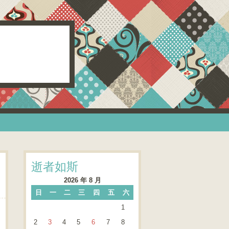
逝者如斯
2026 年 8 月
日
一
二
三
四
五
六
1
2
3
4
5
6
7
8