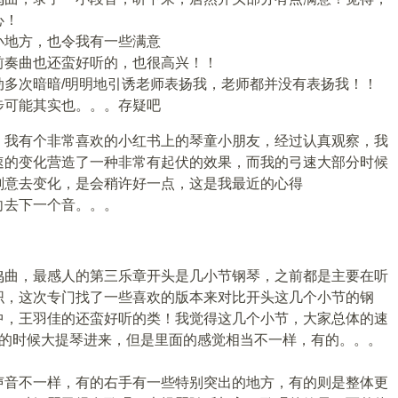
心！
小地方，也令我有一些满意
前奏曲也还蛮好听的，也很高兴！！
动多次暗暗/明明地引诱老师表扬我，老师都并没有表扬我！！
步可能其实也。。。存疑吧
，我有个非常喜欢的小红书上的琴童小朋友，经过认真观察，我
速的变化营造了一种非常有起伏的效果，而我的弓速大部分时候
刻意去变化，是会稍许好一点，这是我最近的心得
向去下一个音。。。
鸣曲，最感人的第三乐章开头是几小节钢琴，之前都是主要在听
织，这次专门找了一些喜欢的版本来对比开头这几个小节的钢
中，王羽佳的还蛮好听的类！我觉得这几个小节，大家总体的速
8秒的时候大提琴进来，但是里面的感觉相当不一样，有的。。。
声音不一样，有的右手有一些特别突出的地方，有的则是整体更