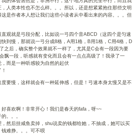
！我的体会居然是，非洲不行，这个地方真的完全不行，而且我
证，人类本性也不怎么样。。。所以，还是想紧紧抱住那些文明
得这是作者本人想让我们这些小读者从中看出来的内容。。。但
直观就是弓段分配，比如说一弓四个音ABCD（这四个是匀速
快到慢，那就说一弓分成8格，A用1格，B用1格，C用4格，D
好了之后，确实整个效果就不一样了，尤其是C会有一段因为要
子会飘一段，听感就有变化而且会有一点点高级了！我录了一
觉，而是一种听感较为自然的起伏
了！
速度要慢，这样就会有一种延伸感，但是！弓速本身太慢又是不
喜欢啊！非常开心！我们是春天的fafa，呀~~
干的。。。
，然后挂咸鱼卖掉，shu说卖的钱都给她，不抽成，她可以买
，钱难挣。。。可不呗