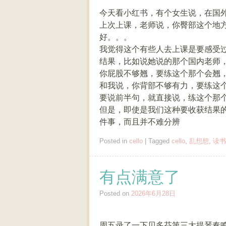
今天看小红书，有个女生说，在国
上次上课，老师说，你臀部这个地
好。。。
我觉得这个有些人去上课是要感受
结果，比如说她说的那个国内老师
你屁股不够翘，要练这个那个会翘
和我说，你背部不够有力，要练这
要说前半句，就直接说，练这个那
但是，即使是我们这种要收获结果的
件事，而且并不难分辨
Posted in
cello
|
Tagged
cello
,
乱想想
,
读书
有点满意了
Posted on
2026年6月28日
周五录了一下贝多芬第三大提琴奏