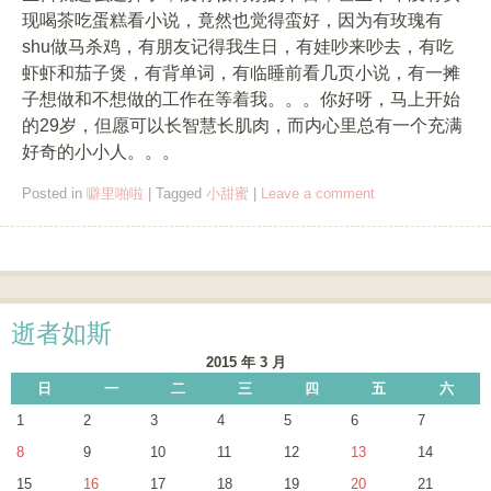
现喝茶吃蛋糕看小说，竟然也觉得蛮好，因为有玫瑰有
shu做马杀鸡，有朋友记得我生日，有娃吵来吵去，有吃
虾虾和茄子煲，有背单词，有临睡前看几页小说，有一摊
子想做和不想做的工作在等着我。。。你好呀，马上开始
的29岁，但愿可以长智慧长肌肉，而内心里总有一个充满
好奇的小小人。。。
Posted in
噼里啪啦
|
Tagged
小甜蜜
|
Leave a comment
Post navigation
逝者如斯
2015 年 3 月
日
一
二
三
四
五
六
1
2
3
4
5
6
7
8
9
10
11
12
13
14
15
16
17
18
19
20
21