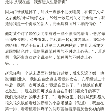
觉得“从现在起，我要进入生活新页”
因为门牙被磕掉了，所以一直被小朋友嘲笑，在装了义齿
之后他说“牙齿镶好之后，经过一段短时间才完全适应，我
觉得我是一个勇敢的新人，完全具有面对世界的信心。”
他对某个订了婚的女同学有过一些不很深的感情，他说“每
当我去 剑桥，必去看她，并和她一起到纽约游玩。我写长
信给她，在若干日记上以第二人称称呼她，在几天乐趣之
后回到绮色佳，我便觉得某种勇气不时袭上心头。”，话说
啊，我还蛮喜欢这个说法的，某种勇气不时袭上心
头。。。
赵元任和一个从未谋面的姑娘订过婚，后来又退了婚，他
说“回到北京，我以自由之身去看我的女友。几乎经过二十
年后，我第一次可以说：“我是自己的了。”（她以前也那
么说过。）现在我们可以自由自在作我们喜欢作的事了，
我们觉得该作的事太多了。”，看到这里，我忽然想到很久
很久很久以前看过的新编的小剧场昆剧《伤逝》，我坐在
第一排，看着梳着斜辫子的沈昳丽拉着穿着灰色长衫的黎