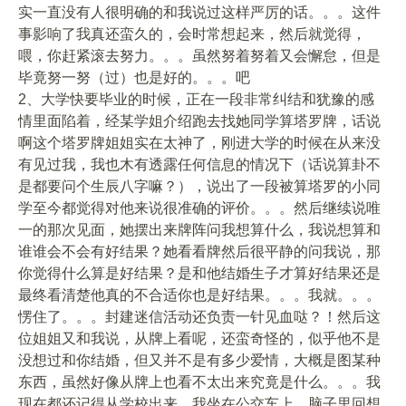
实一直没有人很明确的和我说过这样严厉的话。。。这件
事影响了我真还蛮久的，会时常想起来，然后就觉得，
喂，你赶紧滚去努力。。。虽然努着努着又会懈怠，但是
毕竟努一努（过）也是好的。。。吧
2、大学快要毕业的时候，正在一段非常纠结和犹豫的感
情里面陷着，经某学姐介绍跑去找她同学算塔罗牌，话说
啊这个塔罗牌姐姐实在太神了，刚进大学的时候在从来没
有见过我，我也木有透露任何信息的情况下（话说算卦不
是都要问个生辰八字嘛？），说出了一段被算塔罗的小同
学至今都觉得对他来说很准确的评价。。。然后继续说唯
一的那次见面，她摆出来牌阵问我想算什么，我说想算和
谁谁会不会有好结果？她看看牌然后很平静的问我说，那
你觉得什么算是好结果？是和他结婚生子才算好结果还是
最终看清楚他真的不合适你也是好结果。。。我就。。。
愣住了。。。封建迷信活动还负责一针见血哒？！然后这
位姐姐又和我说，从牌上看呢，还蛮奇怪的，似乎他不是
没想过和你结婚，但又并不是有多少爱情，大概是图某种
东西，虽然好像从牌上也看不太出来究竟是什么。。。我
现在都还记得从学校出来，我坐在公交车上，脑子里回想