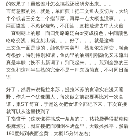
的效果了！虽然酱汁怎么搞我还没研究出来。。。
言简意赅的说，就是，单面煎！把三文鱼去皮切片，大约
半个或者三分之二个指节厚，再厚一点大概也没事。。。
两面撒盐，不粘锅烧热，不用油，直接放进去中大火煎，
一直到朝上的那一面四角略略泛白or变成粉色，中间颜色
略略变浅，就立刻出锅。。。好了。。。就是这样
三文鱼一面是脆的，颜色非常美型，熟度依次渐变，融合
得很妙，特别特别和谐，鱼肉里的油脂刚刚融化又未流出
真是丰腴（换不出新词了）到飞起来。。。煎到全熟的三
文鱼和这种半生熟的完全不是一种东西简直，不可同日而
语
好了，然后来说提拉米苏，提拉米苏的食谱实在漫天遍
野，作为一个犹豫国人，每次做之前都要再比对一次食
谱，累S了简直，于是这次把食谱全部记下来，下次直接
就可以从这里找到了
手指饼干（这次懒得搞成一条条的了，裱花袋弄得黏糊糊
很麻烦啦，就直接把面糊倒在烤盘里，大致摊摊平，然后
190度烤到表面金黄，大概15分钟左右）