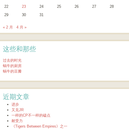
22
23
24
25
26
27
28
29
30
31
« 2 月
4 月 »
这些和那些
过去的时光
蜗牛的厨房
蜗牛的豆瓣
近期文章
进步
又见JR
一样的CP不一样的磕点
耐受力
《Tigers Between Empires》之一