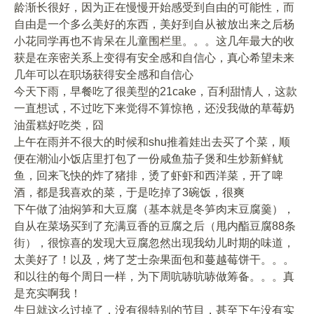
龄渐长很好，因为正在慢慢开始感受到自由的可能性，而
自由是一个多么美好的东西，美好到自从被放出来之后杨
小花同学再也不肯呆在儿童围栏里。。。这几年最大的收
获是在亲密关系上变得有安全感和自信心，真心希望未来
几年可以在职场获得安全感和自信心
今天下雨，早餐吃了很美型的21cake，百利甜情人，这款
一直想试，不过吃下来觉得不算惊艳，还没我做的草莓奶
油蛋糕好吃类，囧
上午在雨并不很大的时候和shu推着娃出去买了个菜，顺
便在潮汕小饭店里打包了一份咸鱼茄子煲和生炒新鲜鱿
鱼，回来飞快的炸了猪排，烫了虾虾和西洋菜，开了啤
酒，都是我喜欢的菜，于是吃掉了3碗饭，很爽
下午做了油焖笋和大豆腐（基本就是冬笋肉末豆腐羹），
自从在菜场买到了充满豆香的豆腐之后（甩内酯豆腐88条
街），很惊喜的发现大豆腐忽然出现我幼儿时期的味道，
太美好了！以及，烤了芝士杂果面包和蔓越莓饼干。。。
和以往的每个周日一样，为下周吭哧吭哧做筹备。。。真
是充实啊我！
生日就这么过掉了，没有很特别的节目，甚至下午没有实