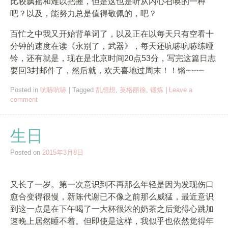
比较飘摇和难以把握，但是这也是听从内心召唤的一种
吧？以及，能努力总是值得敬佩的，吧？
百忙之中我又开始背单词了，以及正在以每天只有空看十
分钟的速度在读《永别了，武器》，每天还吭哧吭哧练哑
铃，还有就是，现在是北京时间20点53分，写完这篇日志
要回3封邮件了，然后就，欢天喜地过周末！！锵~~~~
Posted in
吭哧吭哧
|
Tagged
乱想想
,
英格丽徐
,
锻炼
|
Leave a
comment
生日
Posted on
2015年3月8日
又长了一岁。第一次意识到不再那么年轻是因为发现伤口
愈合变得很慢，新陈代谢已不像之前那么威猛，最近意识
到这一点是在下午喝了一大杯很浓的奶茶之后觉得心跳加
速晚上居然睡不着。但即使是这样，我似乎也依然觉得年