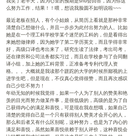
我笑了老半天，因为心里的预期是shu会回答，因为你这
么努力工作，结果！！喂，想说我脸圆不如明说啦~~~
最近老板在招人，有个小姑娘，从简历上看就是那种非常
清楚自己想做什么，并且一步步为此付出努力的人。比如
她是在一个理工科学校学某个迷茫的工科的，但是看得出
来她想做律师，因为她学了第二学历英文，而且学得非常
好，高级口译也考出来了，研究生读了法律，考出司考，
还在律所和公司法务都实习过，而且在学校参与了合同翻
译小组，加上她的工科背景，正准备考专利代理人资
格。。。大概就是我读那个蹉跎的大学的时候所鄙视的上
进学生吧，但是现在，不仅真心觉得很赞，而且再次感叹
自己少壮不努力！
年幼无知的时候我觉得，如果一个人为了别人的赞美和艳
羡的目光而努力做某件事，是很低级的，高级的是为了自
己获得内心的满足和喜悦，可是现在我在想哦，如果自己
清楚的觉得自己是一个只有获得别人赞美才会开心的人，
那么和后者又有什么区别呢，这种努力，也是为了内心的
满足和喜悦，虽然如果喜悦依赖于别人评价，这种喜悦会