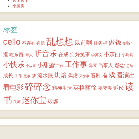
圆子圆子
小厨房
标签
乱想想
cello
做饭
以前啊
到处
不存在的信
任务栏
听音乐
小东西
逛
在成长
吃东西
好笑事
同人
小厨房
学英文
小快乐
工作事
小甜蜜
怨念
当事人
弹琴
工作
小故事
总结
看戏
烘焙
看演出
成长
流水账
焦虑
看剧
梦
手作
故事
牙齿事
读
碎碎念
看电影
英格丽徐
诉讼
精神生活
要变美
书
迷你宝
锻炼
跳舞