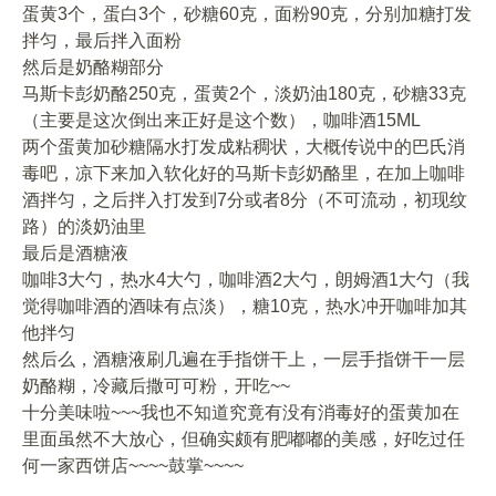
蛋黄3个，蛋白3个，砂糖60克，面粉90克，分别加糖打发
拌匀，最后拌入面粉
然后是奶酪糊部分
马斯卡彭奶酪250克，蛋黄2个，淡奶油180克，砂糖33克
（主要是这次倒出来正好是这个数），咖啡酒15ML
两个蛋黄加砂糖隔水打发成粘稠状，大概传说中的巴氏消
毒吧，凉下来加入软化好的马斯卡彭奶酪里，在加上咖啡
酒拌匀，之后拌入打发到7分或者8分（不可流动，初现纹
路）的淡奶油里
最后是酒糖液
咖啡3大勺，热水4大勺，咖啡酒2大勺，朗姆酒1大勺（我
觉得咖啡酒的酒味有点淡），糖10克，热水冲开咖啡加其
他拌匀
然后么，酒糖液刷几遍在手指饼干上，一层手指饼干一层
奶酪糊，冷藏后撒可可粉，开吃~~
十分美味啦~~~我也不知道究竟有没有消毒好的蛋黄加在
里面虽然不大放心，但确实颇有肥嘟嘟的美感，好吃过任
何一家西饼店~~~~鼓掌~~~~