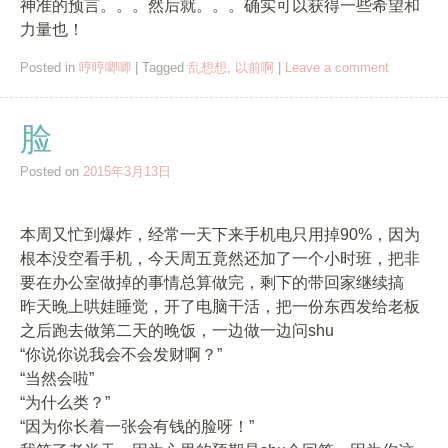
神准的预言。。。然后就。。。确实可以获得一些希望和
力量也！
Posted in
哼哼唧唧
|
Tagged
乱想想
,
以前啊
|
Leave a comment
脸
Posted on
2015年3月13日
本周又忙到爆炸，经常一天下来手机电只用掉90%，因为
根本没空看手机，今天周五竟然还加了一个小时班，把非
要在办公室做掉的事情总算做完，剩下的带回家继续搞
昨天晚上哄娃睡觉，开了电脑干活，把一份东西发给老板
之后跑去做第二天的晚饭，一边做一边问shu
“你说你说我会不会发财啊？”
“当然会啦”
“为什么类？”
“因为你长着一张会有钱的脸呀！”