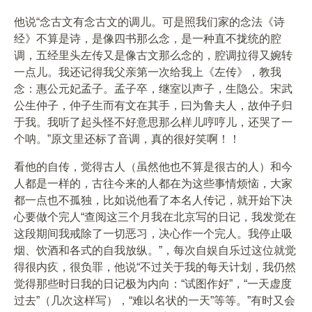
他说“念古文有念古文的调儿。可是照我们家的念法《诗
经》不算是诗，是像四书那么念，是一种直不拢统的腔
调，五经里头左传又是像古文那么念的，腔调拉得又婉转
一点儿。我还记得我父亲第一次给我上《左传》，教我
念：惠公元妃孟子。孟子卒，继室以声子，生隐公。宋武
公生仲子，仲子生而有文在其手，曰为鲁夫人，故仲子归
于我。我听了起头怪不好意思那么样儿哼哼儿，还哭了一
个呐。”原文里还标了音调，真的很好笑啊！！
看他的自传，觉得古人（虽然他也不算是很古的人）和今
人都是一样的，古往今来的人都在为这些事情烦恼，大家
都一点也不孤独，比如说他看了本名人传记，就开始下决
心要做个完人“查阅这三个月我在北京写的日记，我发觉在
这段期间我戒除了一切恶习，决心作一个完人。我停止吸
烟、饮酒和各式的自我放纵。”，每次自娱自乐过这位就觉
得很内疚，很负罪，他说“不过关于我的每天计划，我仍然
觉得那些时日我的日记极为内向：“试图作好”，“一天虚度
过去”（几次这样写），“难以名状的一天”等等。”有时又会