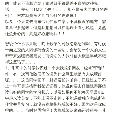
的，或者不论和谁结了婚过日子都是差不多的这种鬼
话。。。差别可TM大了去了。。。都不是萤火同皓月的差
别了，根本就是萤火同氙气灯的差别嘛！
以及，今天要去浦东劳动仲裁立案，不算很近的地方，需
要早很多起来，但是我想想可以在地铁上看小说也，竟然
还蛮开心的，真是好心态啊我！！
想说个什么事儿呢，晚上炒菜的时候忽然想到啊，有时候
一面之交的人因缘巧合说的一些话，会给另一个人的人生
都带来温暖或者启发，而说话的人我相信大概是早就不记
得这些话了。。。
1、刚高中的时候认识过一个大我很多网友，经常写写邮
件，有一次写信随便问他说为什么班里就是有人成绩好
呢。。。这位同学回了一封还蛮长的邮件，已经过去了不
止十年可是连措辞我都还记得，他说你要去仔细观察那些
读书好的同学的学习状态，以及如果你不能每天早晨6点
钟起来读英文，不能上课不走神，不能课后独立完成所有
作业并且复习，就没有资格抱怨成绩不好，因为这是你应
得的。。。当时好震惊啊！大概成绩从来都还过得去，其