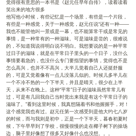
觉得很有意思的一本书是《赵元任早年自传》，读着读着
笑出来的地方很多
他写他小时候，有些记忆是一个场景，有些是一个片段，
有些是一种感觉，关于一种感觉，赵元任说“还有一种——
我也不能管他叫一景或是一幕，也不能算常干或是常见的
事情，是一种常有的一种滋味。可是滋味是尝的，很难说
的，不知道我说得明白说不明白。我想要说的是一种平常
过日子的滋味，就是在平常日子里头的一个日子，没什么
事情要着急的，也没什么专门要指望的事情，觉得也不是
怎么高兴，也并不不高兴，大半儿觉着自己人还挺舒服
的，可是又觉着像有一点儿没落儿似的。时候儿多半儿在
一个不冷不热的一个下半天，并且是晴天，很少在上半
天，从来不在晚上。这种“平常”日子的滋味虽然常常儿有
过，可是有几回我自己当时觉出来我是有这个平常日子的
滋味了。”看到这里时候，我真想隔着书和他握握手，对！
这个感觉我也有过。赵元任第一次感受到是他大约七八岁
的时候，而与我则是初中，正是一个下半天，暮春初夏时
候，下午早早到了学校，很慢很慢的走在椰子树下的操场
边，脑子里好像想了很多又好像什么也没想。。。