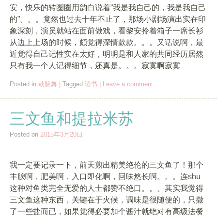
安，快乐的转圈圈用韵白说着“我是我自己的，我是我自己
的”。。。竟然也过去十年不止了，那场小剧场演出实在印
象深刻，演员就站在面前做戏，看黎安拎着箱子一席长衫
从边上上场的时候，颇觉得深情款款。。。又话说啊，最
近觉得自己记性实在太好，明明是和人家的共同经历居然
只有我一个人记得细节，还真是。。。寂寞啊寂寞
Posted in
动脑舞
|
Tagged
读书
|
Leave a comment
三文鱼和提拉米苏
Posted on
2015年3月20日
我一定要记录一下，前天煎出精美绝伦的三文鱼了！那个
丰腴啊，肥美啊，入口即化啊，回味悠长啊。。。连shu
这种对鱼类完全无爱的人士都赞不绝口。。。其实我觉得
三文鱼这种东西，关键在于火候，调味是很随便的，只撒
了一些盐而已，如果觉得必要加个酱汁就绝对有高级法餐