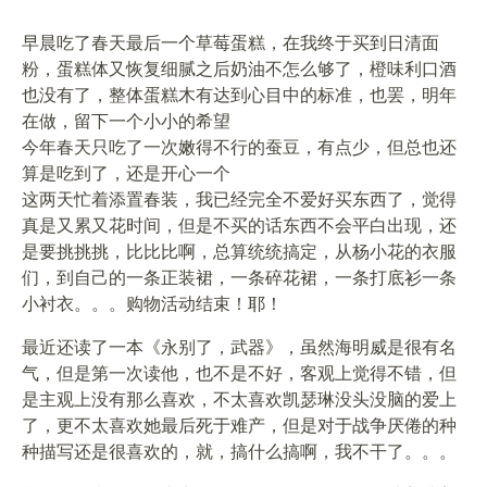
早晨吃了春天最后一个草莓蛋糕，在我终于买到日清面
粉，蛋糕体又恢复细腻之后奶油不怎么够了，橙味利口酒
也没有了，整体蛋糕木有达到心目中的标准，也罢，明年
在做，留下一个小小的希望
今年春天只吃了一次嫩得不行的蚕豆，有点少，但总也还
算是吃到了，还是开心一个
这两天忙着添置春装，我已经完全不爱好买东西了，觉得
真是又累又花时间，但是不买的话东西不会平白出现，还
是要挑挑挑，比比比啊，总算统统搞定，从杨小花的衣服
们，到自己的一条正装裙，一条碎花裙，一条打底衫一条
小衬衣。。。购物活动结束！耶！
最近还读了一本《永别了，武器》，虽然海明威是很有名
气，但是第一次读他，也不是不好，客观上觉得不错，但
是主观上没有那么喜欢，不太喜欢凯瑟琳没头没脑的爱上
了，更不太喜欢她最后死于难产，但是对于战争厌倦的种
种描写还是很喜欢的，就，搞什么搞啊，我不干了。。。