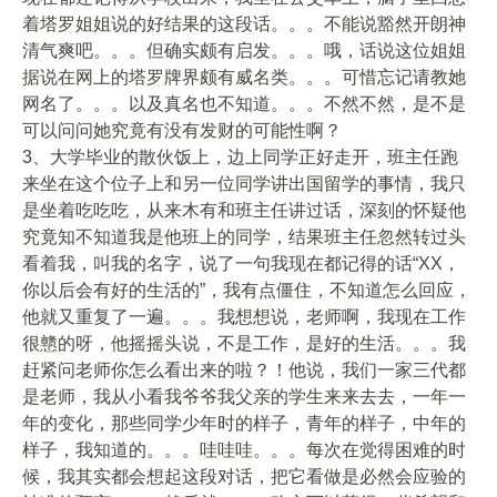
着塔罗姐姐说的好结果的这段话。。。不能说豁然开朗神
清气爽吧。。。但确实颇有启发。。。哦，话说这位姐姐
据说在网上的塔罗牌界颇有威名类。。。可惜忘记请教她
网名了。。。以及真名也不知道。。。不然不然，是不是
可以问问她究竟有没有发财的可能性啊？
3、大学毕业的散伙饭上，边上同学正好走开，班主任跑
来坐在这个位子上和另一位同学讲出国留学的事情，我只
是坐着吃吃吃，从来木有和班主任讲过话，深刻的怀疑他
究竟知不知道我是他班上的同学，结果班主任忽然转过头
看着我，叫我的名字，说了一句我现在都记得的话“XX，
你以后会有好的生活的”，我有点僵住，不知道怎么回应，
他就又重复了一遍。。。我想想说，老师啊，我现在工作
很戆的呀，他摇摇头说，不是工作，是好的生活。。。我
赶紧问老师你怎么看出来的啦？！他说，我们一家三代都
是老师，我从小看我爷爷我父亲的学生来来去去，一年一
年的变化，那些同学少年时的样子，青年的样子，中年的
样子，我知道的。。。哇哇哇。。。每次在觉得困难的时
候，我其实都会想起这段对话，把它看做是必然会应验的