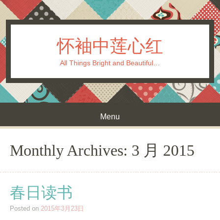
怀袖中莲心红
All Things Bright and Beautiful…
Menu
Skip to content
Monthly Archives:
3 月 2015
春日读书
Posted on
2015年3月23日