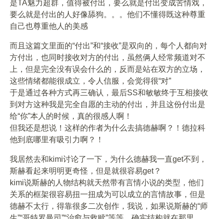
是TA魅力超群，值得被付出，要么就是付出变成苦情戏，
要么就是付出的人好像舔狗。。。他们不懂得既这种尊重
自己也尊重他人的美感
而且这篇文里面的“付出”和“接收”是双向的，每个人都向对
方付出，也同时接收对方的付出，虽然俩人经常频道对不
上，但是完全没有误会什么的，反而是站在双方的立场，
这些情绪都能很成立，令人信服，会觉得很“对”
于是通过各种方式再三确认，最后SS和敏敏终于互相接收
到对方这种我是完全自愿的主动的付出，并且这份付出是
给“你”本人的时候，真的很感人啊！
但我还是想说！这样的作者为什么去搞德赫啊？！德拉科
他到底哪里有吸引力啊？！
我居然去和kimi讨论了一下，为什么德赫我一直get不到，
斯赫看起来明明更奇怪，但是就很容易get？
kimi说斯赫的人物结构就天然带有言情小说的类型，他们
关系的框架很容易扭一扭成为可以成立的言情故事，但是
德赫不太行，得靠很多二次创作，我说，如果说斯赫的“师
生”“哥特罗曼司”“治愈与救赎”等等，确实结构就在那里