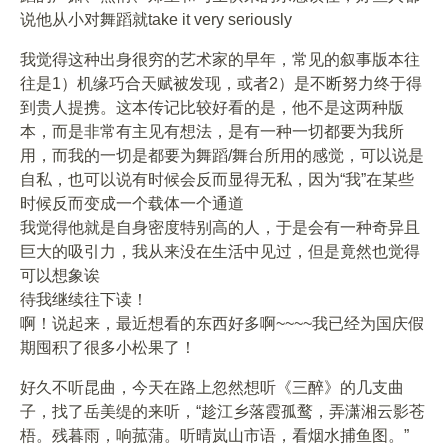
说他从小对舞蹈就take it very seriously
我觉得这种出身很穷的艺术家的早年，常见的叙事版本往
往是1）机缘巧合天赋被发现，或者2）是不断努力终于得
到贵人提携。这本传记比较好看的是，他不是这两种版
本，而是非常有主见有想法，是有一种一切都要为我所
用，而我的一切是都要为舞蹈/舞台所用的感觉，可以说是
自私，也可以说有时候会反而显得无私，因为“我”在某些
时候反而变成一个载体一个通道
我觉得他就是自身密度特别高的人，于是会有一种奇异且
巨大的吸引力，我从来没在生活中见过，但是竟然也觉得
可以想象诶
待我继续往下读！
啊！说起来，最近想看的东西好多啊~~~~我已经为国庆假
期囤积了很多小松果了！
好久不听昆曲，今天在路上忽然想听《三醉》的几支曲
子，找了岳美缇的来听，“趁江乡落霞孤鹜，弄潇湘云影苍
梧。残暮雨，响菰蒲。听晴岚山市语，看烟水捕鱼图。”