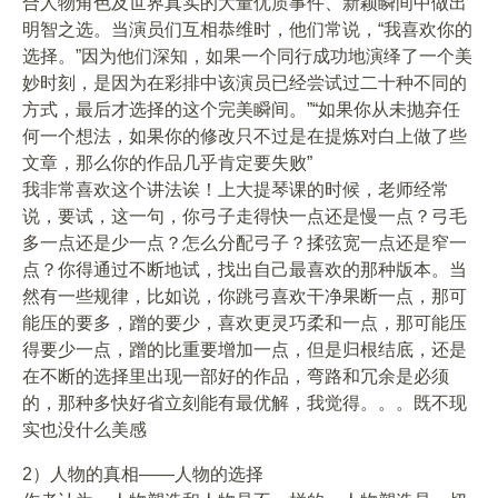
合人物角色及世界真实的大量优质事件、新颖瞬间中做出
明智之选。当演员们互相恭维时，他们常说，“我喜欢你的
选择。”因为他们深知，如果一个同行成功地演绎了一个美
妙时刻，是因为在彩排中该演员已经尝试过二十种不同的
方式，最后才选择的这个完美瞬间。”“如果你从未抛弃任
何一个想法，如果你的修改只不过是在提炼对白上做了些
文章，那么你的作品几乎肯定要失败”
我非常喜欢这个讲法诶！上大提琴课的时候，老师经常
说，要试，这一句，你弓子走得快一点还是慢一点？弓毛
多一点还是少一点？怎么分配弓子？揉弦宽一点还是窄一
点？你得通过不断地试，找出自己最喜欢的那种版本。当
然有一些规律，比如说，你跳弓喜欢干净果断一点，那可
能压的要多，蹭的要少，喜欢更灵巧柔和一点，那可能压
得要少一点，蹭的比重要增加一点，但是归根结底，还是
在不断的选择里出现一部好的作品，弯路和冗余是必须
的，那种多快好省立刻能有最优解，我觉得。。。既不现
实也没什么美感
2）人物的真相——人物的选择