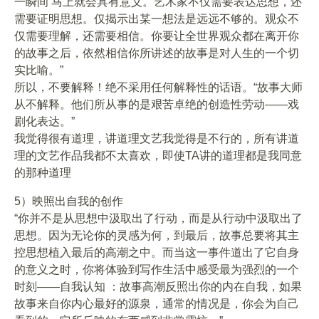
一瞬间 马上就会具有意义。艺术家不仅需要表达思想，还
需要证明思想。仅揭示出某一想法是远远不够的。观众不
仅需要理解，还需要相信。你要让全世界观众都在离开你
的故事之后，依然相信你所讲述的故事是对人生的一个切
实比喻。”
所以，不要解释！绝不采用任何解释性的话语。“故事大师
从不解释。他们所从事的是艰苦卓绝的创造性劳动——戏
剧化表达。”
我觉得很有道理，讲道理文艺我觉得是不行的，所有讲道
理的文艺作品我都不太喜欢，即使TA讲的道理都是我同意
的那种道理
5）映照出自我的创作
“你并不是从思想中汲取出了行动，而是从行动中汲取出了
思想。因为无论你的灵感为何，到最后，故事总要将其主
控思想植入最后的高潮之中。而当这一事件道出了它自身
的意义之时，你将体验到写作生活中感受最为强烈的一个
时刻——自我认知 ：故事高潮反照出你的内在自我，如果
故事来自你内心最好的源泉，通常的情况是，你会为自己