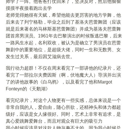
师学了一阵。他爸爸打仗回来了，坚决反对，然后他偷偷
摸摸半夜接着跑出去学
老师觉得她很有天赋，希望他能去更厉害的地方学舞，他
后来去了列宁格勒，毕业之后到了基洛夫芭蕾舞团（应该
就是后来著名的马林斯基芭蕾舞团）并成为基洛夫芭蕾舞
团首席男演员。1961年去巴黎演出的时候叛逃巴黎，后来
一路风生水起，名利双收，被认为是确立了男演员在芭蕾
舞剧中的重要地位，是超级大佬，同时一生和无数男、女
发生过关系，最后因艾滋病去世。
我行动力超群！不仅在周末看完了一部讲他的纪录片，还
看完了一部拉尔夫费因斯（啊，伏地魔大人）导演并出演
了的讲他故事的《白乌鸦》，以及看完了他和Margot
Fonteyn的《天鹅湖》
看完纪录片，对这个人物更有一些实感，总体来说是一个
非常自我的人，爱自由，随心所欲，还精神头和体力都超
级好，应该是女人缘很好。同时，艺术上非常有追求，是
真心爱跳舞爱舞台，而且对观众有巨大的吸引力
我小时候应该是对这款人物兴趣不大的，因为我小时候总