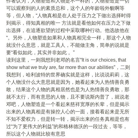
作者认为，人物塑造和人物是不一样的，人物塑造是一切
可以观察到的人的素质总和，这个人的年龄啦外貌啊等
等，但人物，“人物真相是在人处于压力之下做出选择时得
到揭示，得知真相的唯一 方法就是看他如何在压力之下做
出选择，在追逐欲望的过程中采取哪种行动。他选故他在
“。另外，人物塑造如果和人物真相完全一样，那这个人物
就没什么意思，就是工具人，不能做主角，简单的说就是
要“看似如此，其实并非如此 。”
读到这里，一则我想到老邓的名言“It is our choices, that
show what we truly are, far more than our abilities”，二则
我想到，哈利波特的世界确实就是这样，比说说莉莉，这
个人物没什么大意思就是因为，她看起来为人热情善良勇
敢，结果这个人物的真相居然也是为人热情善良勇敢，那
就不太行，而有意思的人物，且不要说斯内普了，就说老
邓吧，人物塑造是一个看起来慈祥宽厚的长辈，但是揭示
出来的人物真相是有操控人心的一面，接着看起来是无所
不知不爱权力，但是转一转，揭示出来的任务真相是也有
过“为了更伟大的利益”的和格林德沃的一段过去，等等，
所以这个人物就比较有意思