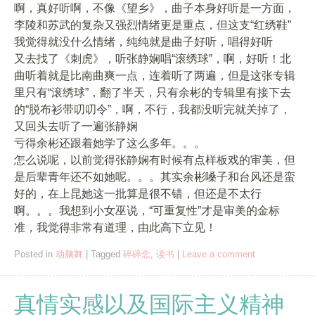
啊，真好听啊，不像《望乡》，曲子本身好听是一方面，
李陵和苏武的复杂又强烈情绪更是重点，但这支“红绣鞋”
我觉得就没什么情绪，纯纯就是曲子好听，唱得好听
又去找了《刺虎》，听张静娴唱“滚绣球”，啊，好听！北
曲听着就是比南曲爽一点，连着听了两遍，但是这张专辑
里只有“滚绣球”，翻了半天，只有余彬的专辑里有接下去
的“脱布衫带叨叨令”，啊，不行，我都没听完就关掉了，
又回头去听了一遍张静娴
亏得余彬还跟着她学了这么多年。。。
怎么说呢，以前觉得张静娴有时候有点样板戏的审美，但
是后辈青年还不如她呢。。。其实余彬嗓子和台风还是蛮
好的，在上昆她这一批算是很不错，但还是不太行
啊。。。我想到小女巫说，“可重复性”才是审美的金标
准，我觉得非常有道理，由此高下立见！
Posted in
动脑舞
|
Tagged
碎碎念
,
读书
|
Leave a comment
真情实感以及国际主义精神