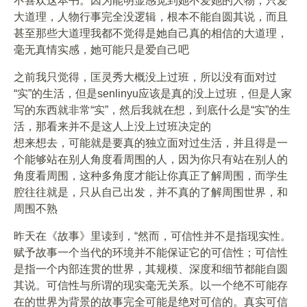
不喜欢这本书。因为能明显感觉到她不爱她的人物，只爱
大道理，人物行事完全没逻辑，根本不能自圆其说，而且
甚至那些大道理我都不觉得是她自己真的相信的大道理，
毫无真情实感，她可能只是爱自己吧
之前我只觉得，匡灵秀大概没上过班，所以没有面对过
“实”的生活，但是senlinyu应该是真的没上过班，但是人家
写的东西就非常“实”，然后我就在想，到底什么是“实”的生
活，那看来并不是这人上没上过班决定的
想来想去，可能就是要真的独立面对过生活，并且得是一
个能够站在别人角度看周围的人，因为你只有站在别人的
角度看周围，这种多角度才能让你真正了解周围，而学生
腔往往就是，只从自己出发，并不真的了解周围世界，和
周围不熟
昨天在《故事》里读到，“然而，可信性并不是指现实性。
赋予故事一个当代的环境并不能保证它的可信性；可信性
是指一个内部连贯的世界，其规模、深度和细节都能自圆
其说。可信性与所谓的现实毫无关系。以一个绝不可能存
在的世界为背景的故事完全可能是绝对可信的。真实可信