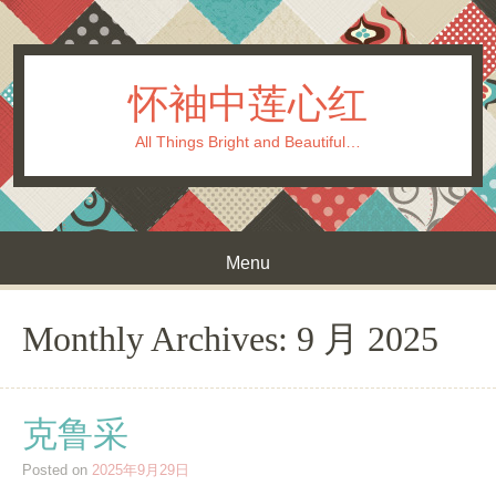
怀袖中莲心红
All Things Bright and Beautiful…
Menu
Skip to content
Monthly Archives:
9 月 2025
克鲁采
Posted on
2025年9月29日