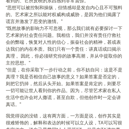
看到的、它所反映的东西感到非常震惊。”
“思想可以被控制和操纵，但情感却是发自内心且不可预料
的。艺术家之所以能对权威构成威胁，是因为他们揭露了
谎言并激发了思变的激情。”
“既然故事的影响力不可忽视，那么我们就有必要探讨一下
艺术家的社会责任问题。我相信，我们并没有责任疗救社
会的弊端，恢复对人性的信心，振奋社会的精神，甚或表
达我们的内在本质。我们只有一个责任：讲真话或曰揭示
真理 。因此，你必须研究你的故事高潮，并从中提取你的
主控思想。”
“但是，在你采取下一步行动之前，你不妨自问：这是不是
真理？我是否相信自己故事的意义？如果答案是否定的，
则把它扔掉，然后从头开始。如果答案是肯定的，则要尽
一切可能让世人看到你的作品。因为，尽管艺术家在私人
生活中也许会对人撒谎，甚至自欺，但他创作时一定会讲
真话。”
我觉得说的没错，这有两方面，一方面是说，创作其实是
很难矫饰的，解释和表达的时候可以立人设，TA可以写很