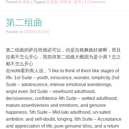
Posted in
其他
|
Tagged
乱想想
,
碎碎念
,
读书
|
4 Comments
第二组曲
Posted on
2025年9月24日
第二组曲的萨拉班德还可以，但是吉格舞曲好难啊，而且
拉着不怎么开心，我觉得第二组曲大概因为是小调？总之
都不怎么开心
在reditt看到有人说，”I like to think of them like stages of
life. 1st Suite – youth, innocence, wonder, simplicity 2nd
Suite – adolescence, intense emotional wanderings,
angst even 3rd Suite – newfound adulthood,
decisiveness, confidence 4th Suite – settled adulthood,
mature assertiveness and emotions, and genuine
happiness. 5th Suite – Mid-late adulthood, un-sated
ambition, and self-doubt, longing. 6th Suite – Acceptance
and appreciation of life, pure genuine bliss, and a return