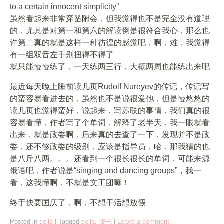
to a certain innocent simplicity”
虽然看起来非常穿凿附会，但我觉得也不是完全没有道理
的，尤其是对第一和第六的解读倒是很符合我心，那么也
许第二真的就是这样一种彷徨的感觉吧，啊，难，我觉得
有一组双音左手别扭得不得了
就只能慢慢练了，一天练两三行，大概两周也能练出来吧
最近每天晚上睡前读几页Rudolf Nureyev的传记，传记写
的蛮容易看进去的，虽然也不是说很爱他，但是慢悠悠的
读几页也觉得蛮好，说起来，写苏联的事情，我们真的很
容易看懂，作者写了个单词，解释了老半天，我一眼就看
出来，就是政委啊，后来真的去查了一下，发现并不是政
委，还不够政委的级别，应该是指导员，哈，那我猜的也
是八斤八两。。。还看到一个很长很长的单词，可能来源
俄语吧，作者说是“singing and dancing groups”，我一
看，这我懂啊，不就是文工团嘛！
终于快要国庆了，啊，不想干活想放假
Posted in
cello
|
Tagged
cello
,
读书
|
Leave a comment