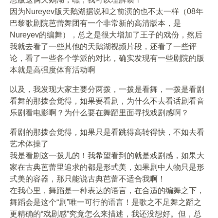
因为Nureyev版天鹅湖据说和之前演的也不太一样（08年
巴黎歌剧院芭蕾舞团有一个非常新的高清版本，是
Nureyev的编舞），总之是很大增加了王子的戏份，然后
我就去看了一些其他的天鹅湖视频片段，还看了一些评
论，看了一些各个学派的对比，确实发现有一些剧院的版
本就是高强度体育活动啊
以及，我发现大家主要分两拨，一拨是看舞，一拨是看剧
看舞的那拨会觉得，如果要看剧，为什么不去看话剧看音
乐剧看电影啊？为什么要在舞蹈里面寻找戏剧感啊？
看剧的那拨会觉得，如果只是看跳得高转得快，不如去看
艺术体操了
我是看剧这一拨儿的！我希望看到的就是戏剧感，如果大
家在古典芭蕾里追求的都是形式美，如果剧中人物只是形
式美的容器，那只能说古典芭蕾不适合我啊！
在我心里，舞蹈是一种表达的语言，在合适的编舞之下，
舞蹈会是这个“剧”唯一可行的语言！是歌之不足舞之蹈之
更精确的“戏剧感”究竟怎么来描述，我还没想好。但，总