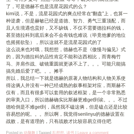
了，可是德赫不也是流星花园式的么？
kimi说，不是，流星花园式的爽点经常在“翻盘”上，也算一
种逆袭，但是赫敏已经是道德、智力、勇气三重顶配，而
且人生境遇也蛮好，又不缺钱，不仅不需要德拉科的钱，
甚至德拉科到底后来会不会有钱也难说（毕竟他爹的地位
也摇摇欲坠），所以这就不是流星花园式的了
这么说来也对哦，我想想，德赫也不是《傲慢与偏见》式
的，因为德拉科的品性肯定不能和达西相比，而青梅竹
马、并肩作战、破镜重圆就更谈不上了。。。可能只能搞
搞先婚后爱了吧。。。摊手
所以，我总结一下就是德赫的原著人物结构和人物关系使
得这俩人并没有一种已经成熟的叙事框架对应，而斯赫不
仅有，而且有很多可以套用的叙述框架，是一个非常熟悉
的审美入口，所以德赫确实比斯赫更难get到诶。。。不过
德哈倒是不难get到，虽然我不磕这俩，但是磕点还是比较
容易想的呢。。。所以啊，我觉得senlinyu的德赫设置在
战败，是有道理的，只有战败才比较容易立得住吧
Posted in
动脑舞
|
Tagged
乱想想
,
读书
|
Leave a comment