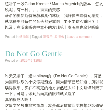
还听了一段Gidon Kremer / Martha Argerich的版本，怎么
说呢，有一种。。。疯疯的美感
著名的奥伊斯特拉赫和奥伯林版，我好像没啥特别感觉，
就觉得奥胖每句的音头都好重啊，要不要这么重啊？！
以及，在听来听去中意外的发现第十奏鸣曲也蛮好听嘛
Posted in
动脑舞
|
Tagged
听音乐
,
看演出
|
Leave a comment
Do Not Go Gentle
Posted on
2025年9月28日
昨天又读了一遍senlinyu的《Do Not Go Gentle》，算是
为国庆快乐的小说假期预热，因为情节已经知道，所以就
读得很细，实在不确定的地方居然还去和中文翻译对照了
一下，可是，读到后面真的眼睛就又湿了
真的很感人啊！
这篇文的故事非常简单，就是战后敏敏回学校想继续修完