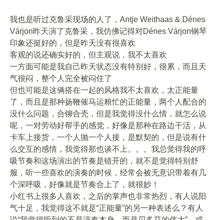
我也是听过克鲁采现场的人了，Antje Weithaas & Dénes
Várjon昨天演了克鲁采，我仿佛记得对Dénes Várjon钢琴
印象还挺好的，但是昨天没有很喜欢
客观的说还确实好的，但主观说，我不太喜欢
一方面可能是我自己昨天状态没有特别好，很累，而且天
气很闷，整个人完全被闷住了
但也可能是这俩搭在一起的风格我不太喜欢，太正能量
了，而且是那种扬鞭催马运粮忙的正能量，两个人配合的
没什么问题，合铆合壳，但是我觉得没什么情，就怎么说
呢，一对劳动好帮手的感觉，好像是那种在路边干活，从
卡车上接货，一个人抛一个人接，是默契的，但是说有什
么交互的感情，我觉得那也谈不上。。。我总觉得我的呼
吸节奏和这场演出的节奏是错开的，就不是觉得特别舒
服，听一些喜欢的演奏的时候，经常会被无意识带着有几
个深呼吸，好像就是节奏合上了，就很妙！
小红书上很多人喜欢，之后的掌声也非常热烈，有人说阳
气十足，我觉得这不就是“正能量”的另一种表述么？有人
说“我觉得听到的不是演奏本身，而是贝多芬的伟大”，或