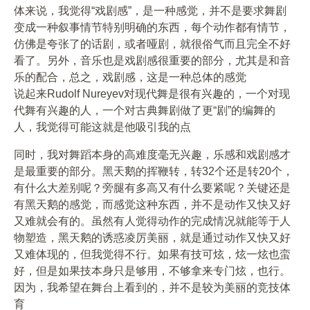
体来说，我觉得“戏剧感”，是一种感觉，并不是要求舞剧
变成一种叙事情节特别明确的东西，每个动作都有情节，
仿佛是夸张了的话剧，或者哑剧，就很俗气而且完全不好
看了。另外，音乐也是戏剧感很重要的部分，尤其是和音
乐的配合，总之，戏剧感，这是一种总体的感觉
说起来Rudolf Nureyev对现代舞是很有兴趣的，一个对现
代舞有兴趣的人，一个对古典舞剧做了更“剧”的编舞的
人，我觉得可能这就是他吸引我的点
同时，我对舞蹈本身的高难度毫无兴趣，乐感和戏剧感才
是最重要的部分。黑天鹅的挥鞭转，转32个还是转20个，
有什么大差别呢？旁腿有多高又有什么要紧呢？关键还是
有黑天鹅的感觉，而感觉这种东西，并不是动作又快又好
又难就会有的。虽然有人觉得动作的完成情况就能等于人
物塑造，黑天鹅的诱惑凌厉美丽，就是通过动作又快又好
又难体现的，但我觉得不行。如果有技可炫，炫一炫也蛮
好，但是如果技本身只是够用，不够拿来专门炫，也行。
因为，我希望在舞台上看到的，并不是较为美丽的竞技体
育