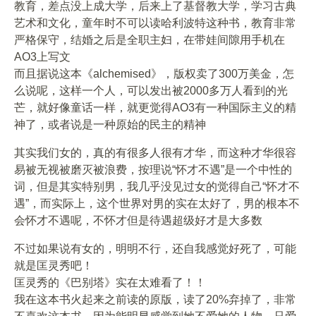
教育，差点没上成大学，后来上了基督教大学，学习古典
艺术和文化，童年时不可以读哈利波特这种书，教育非常
严格保守，结婚之后是全职主妇，在带娃间隙用手机在
AO3上写文
而且据说这本《alchemised》，版权卖了300万美金，怎
么说呢，这样一个人，可以发出被2000多万人看到的光
芒，就好像童话一样，就更觉得AO3有一种国际主义的精
神了，或者说是一种原始的民主的精神
其实我们女的，真的有很多人很有才华，而这种才华很容
易被无视被磨灭被浪费，按理说“怀才不遇”是一个中性的
词，但是其实特别男，我几乎没见过女的觉得自己“怀才不
遇”，而实际上，这个世界对男的实在太好了，男的根本不
会怀才不遇呢，不怀才但是待遇超级好才是大多数
不过如果说有女的，明明不行，还自我感觉好死了，可能
就是匡灵秀吧！
匡灵秀的《巴别塔》实在太难看了！！
我在这本书火起来之前读的原版，读了20%弃掉了，非常