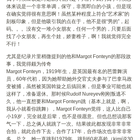
体来说是一个非常单调，保守，非黑即白的小孩，但是现
在确实觉得很有意思啊！虽然某种程度上符合“艺术家”的
刻板印象，但是他吸引我的点在于，他不是很“男的”，起
码。。。没有交一堆小女朋友，任何一个男的，只要后面
找了小女朋友，再生个娃，娇妻稚子，啊！我就觉得完全
不行！
尤其是纪录片里稍微提到的他和Margot Fonteyn的那段故
事，我觉得颇为传奇
Margot Fonteyn，1919年生，是英国最有名的芭蕾舞演
员，60年代初，因为她帮助她外交官丈夫参与了巴拿马政
变被捕，虽然被英国斡旋之后搞回来，但是事业可能也就
这样了，准备退休。那时候Rudolf Nureyev刚刚叛逃不
久，他一直想要和Margot Fonteyn跳（基本上就是，啊，
我从小就看你跳舞），Margot Fonteyn觉得，这人比自己
小19岁，完全就是后辈，也不是很愿意。但也总想说那客
气一下，总之俩人就跳了一次。结果彼此都发现非常非常
合拍，就此合作下去，合作了17年，合作场次也非常非常
多。总之，她一直跳到1979年，跳到60岁高龄（kimi说30