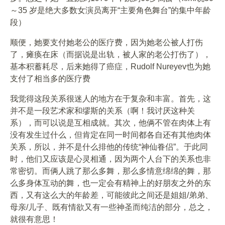
～35 岁是绝大多数女演员离开“主要角色舞台”的集中年龄
段）
顺便，她要支付她老公的医疗费，因为她老公被人打伤
了，瘫痪在床（而据说是出轨，被人家的老公打伤了），
基本积蓄耗尽，后来她得了癌症，Rudolf Nureyev也为她
支付了相当多的医疗费
我觉得这段关系很迷人的地方在于复杂和丰富。首先，这
并不是一段艺术家和缪斯的关系（啊！我讨厌这种关
系），而可以说是互相成就。其次，他俩不管在肉体上有
没有发生过什么，但肯定在同一时间都各自还有其他肉体
关系，所以，并不是什么排他的传统“神仙眷侣”。于此同
时，他们又应该是心灵相通，因为两个人台下的关系也非
常密切。而俩人跳了那么多舞，那么多情意绵绵的舞，那
么多身体互动的舞，也一定会有精神上的好朋友之外的东
西，又有这么大的年龄差，可能彼此之间还是姐姐/弟弟、
母亲/儿子、既有情欲又有一些神圣而纯洁的部分，总之，
就很有意思！