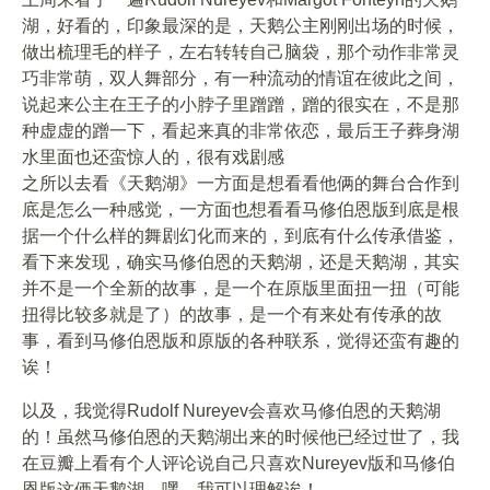
湖，好看的，印象最深的是，天鹅公主刚刚出场的时候，
做出梳理毛的样子，左右转转自己脑袋，那个动作非常灵
巧非常萌，双人舞部分，有一种流动的情谊在彼此之间，
说起来公主在王子的小脖子里蹭蹭，蹭的很实在，不是那
种虚虚的蹭一下，看起来真的非常依恋，最后王子葬身湖
水里面也还蛮惊人的，很有戏剧感
之所以去看《天鹅湖》一方面是想看看他俩的舞台合作到
底是怎么一种感觉，一方面也想看看马修伯恩版到底是根
据一个什么样的舞剧幻化而来的，到底有什么传承借鉴，
看下来发现，确实马修伯恩的天鹅湖，还是天鹅湖，其实
并不是一个全新的故事，是一个在原版里面扭一扭（可能
扭得比较多就是了）的故事，是一个有来处有传承的故
事，看到马修伯恩版和原版的各种联系，觉得还蛮有趣的
诶！
以及，我觉得Rudolf Nureyev会喜欢马修伯恩的天鹅湖
的！虽然马修伯恩的天鹅湖出来的时候他已经过世了，我
在豆瓣上看有个人评论说自己只喜欢Nureyev版和马修伯
恩版这俩天鹅湖，嘿，我可以理解诶！