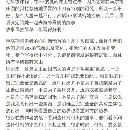
七年级课程，在SS的魔药课上昏过去，因为之前在马尔福
庄园的贝拉划伤她手臂的小刀有特别的诅咒，所以一直不
好，整个人越来越不行，然后SS尝试给她治病，无果，最
后决定陪她一起去海外看病的故事
故事虽然简单，但写得好啊！
重病期间患者的心理活动写的非常非常细腻，而且作者把
他们之间sex的气氛以及变化，和他们的关系发展和变
化，整个写得密不可分，关键是感情发展很有逻辑，而且
所有情绪都有来由
说起来，这篇文里面很感人的点是非常看重“自愿”，一方
觉得“你不必如此”，另一方觉得“我想要如此”。就是我的付
出完完全全是自愿的，这种付出并不是为了自我献祭为了
让自己感觉好，不是为了某种义务、压力或者道德要求，
不是为了渴求潜在的回报，不是为了某种交换，而是仅仅
是我愿意付出一些东西，是明确且完完全全的具有主体性
的付出，同时既看重自己的边界也看重对方的边界
很少在男作者的笔下看到这种对付出的描摹，他们看不到
这种付出的珍贵和了不起之处，很多时候，付出，要么就