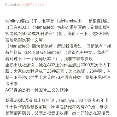
Posted on
2025年9月25日
senlinyu要出书了，名字是《alchemised》，是根据她以
自己在AO3上《Manacled》为基础重新写的，企鹅出版社
官网说“将翻译成20种语言”（但，我看了一下，这20种语
言居然都没有中文嘛）
《Manacled》因为是德赫，所以我没看过，但是她有个斯
赫的短篇《Do Not Go Gentle》（这篇也有中文，我甚至
看到过不止一个翻译版本！），我非常非常喜欢！
企鹅出版社还说，她在AO3上的作品超过2000万次个人下
载，大家自发翻译成了23种语言，怎么说呢，23种啊，叫
我一下子说出世界上常见的23种语言种类，我都不见得说
得出来
AO3真的是有一种国际主义的精神
我看wiki以及企鹅出版社说，senlinyu，90年或者91年出
生于保守的基督教家庭，家里包括她在内有7个娃，母亲
是芭蕾舞演员，父亲是福音派牧师，她一开始是在家接受