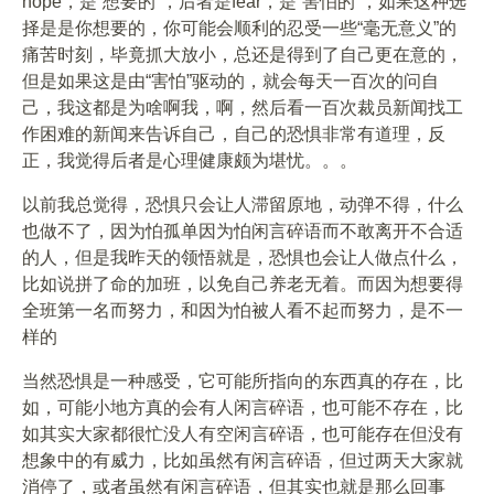
hope，是“想要的”，后者是fear，是“害怕的”，如果这种选
择是是你想要的，你可能会顺利的忍受一些“毫无意义”的
痛苦时刻，毕竟抓大放小，总还是得到了自己更在意的，
但是如果这是由“害怕”驱动的，就会每天一百次的问自
己，我这都是为啥啊我，啊，然后看一百次裁员新闻找工
作困难的新闻来告诉自己，自己的恐惧非常有道理，反
正，我觉得后者是心理健康颇为堪忧。。。
以前我总觉得，恐惧只会让人滞留原地，动弹不得，什么
也做不了，因为怕孤单因为怕闲言碎语而不敢离开不合适
的人，但是我昨天的领悟就是，恐惧也会让人做点什么，
比如说拼了命的加班，以免自己养老无着。而因为想要得
全班第一名而努力，和因为怕被人看不起而努力，是不一
样的
当然恐惧是一种感受，它可能所指向的东西真的存在，比
如，可能小地方真的会有人闲言碎语，也可能不存在，比
如其实大家都很忙没人有空闲言碎语，也可能存在但没有
想象中的有威力，比如虽然有闲言碎语，但过两天大家就
消停了，或者虽然有闲言碎语，但其实也就是那么回事