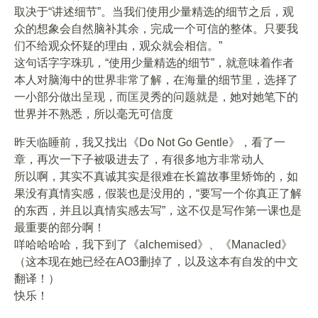
取决于“讲述细节”。当我们使用少量精选的细节之后，观
众的想象会自然脑补其余，完成一个可信的整体。只要我
们不给观众怀疑的理由，观众就会相信。”
这句话字字珠玑，“使用少量精选的细节”，就意味着作者
本人对脑海中的世界非常了解，在海量的细节里，选择了
一小部分做出呈现，而匡灵秀的问题就是，她对她笔下的
世界并不熟悉，所以毫无可信度
昨天临睡前，我又找出《Do Not Go Gentle》，看了一
章，再次一下子被吸进去了，有很多地方非常动人
所以啊，其实不真诚其实是很难在长篇故事里矫饰的，如
果没有真情实感，假装也是没用的，“要写一个你真正了解
的东西，并且以真情实感去写”，这不仅是写作第一课也是
最重要的部分啊！
咩哈哈哈哈，我下到了《alchemised》、《Manacled》
（这本现在她已经在AO3删掉了，以及这本有自发的中文
翻译！）
快乐！