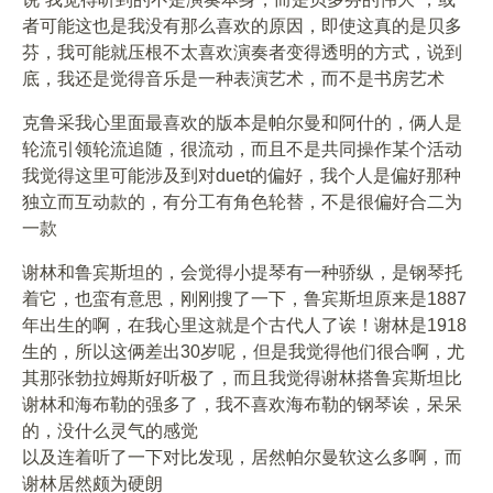
者可能这也是我没有那么喜欢的原因，即使这真的是贝多
芬，我可能就压根不太喜欢演奏者变得透明的方式，说到
底，我还是觉得音乐是一种表演艺术，而不是书房艺术
克鲁采我心里面最喜欢的版本是帕尔曼和阿什的，俩人是
轮流引领轮流追随，很流动，而且不是共同操作某个活动
我觉得这里可能涉及到对duet的偏好，我个人是偏好那种
独立而互动款的，有分工有角色轮替，不是很偏好合二为
一款
谢林和鲁宾斯坦的，会觉得小提琴有一种骄纵，是钢琴托
着它，也蛮有意思，刚刚搜了一下，鲁宾斯坦原来是1887
年出生的啊，在我心里这就是个古代人了诶！谢林是1918
生的，所以这俩差出30岁呢，但是我觉得他们很合啊，尤
其那张勃拉姆斯好听极了，而且我觉得谢林搭鲁宾斯坦比
谢林和海布勒的强多了，我不喜欢海布勒的钢琴诶，呆呆
的，没什么灵气的感觉
以及连着听了一下对比发现，居然帕尔曼软这么多啊，而
谢林居然颇为硬朗