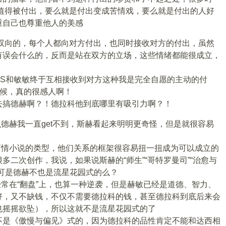
，值得被付出，要么就是付出变成苦情戏，要么就是付出的人好
重自己也尊重他人的美感
”是双向的，每个人都向对方付出，也同时接收对方的付出，虽然
有误会什么的，反而是站在双方的立场，这些情绪都能很成立，
SS和敏敏终于互相接收到对方这种我是完全自愿的主动的付
时候，真的很感人啊！
去搞德赫啊？！德拉科他到底哪里有吸引力啊？！
么德赫我一直get不到，斯赫看起来明明更奇怪，但是就很容易
有言情小说的类型，他们关系的框架很容易扭一扭成为可以成立的
多二次创作，我说，如果说斯赫的“师生”“哥特罗曼司”“治愈与
可是德赫不也是流星花园式的么？
经常在“翻盘”上，也算一种逆袭，但是赫敏已经是道德、智力、
好，又不缺钱，不仅不需要德拉科的钱，甚至德拉科到底后来会
也摇摇欲坠），所以这就不是流星花园式的了
不是《傲慢与偏见》式的，因为德拉科的品性肯定不能和达西相