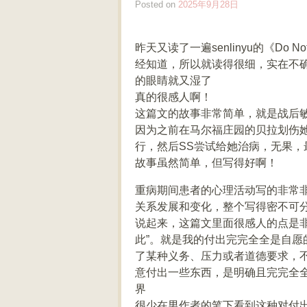
Posted on
2025年9月28日
昨天又读了一遍senlinyu的《Do 
经知道，所以就读得很细，实在不
的眼睛就又湿了
真的很感人啊！
这篇文的故事非常简单，就是战后
因为之前在马尔福庄园的贝拉划伤
行，然后SS尝试给她治病，无果，
故事虽然简单，但写得好啊！
重病期间患者的心理活动写的非常非
关系发展和变化，整个写得密不可
说起来，这篇文里面很感人的点是非
此”。就是我的付出完完全全是自
了某种义务、压力或者道德要求，
意付出一些东西，是明确且完完全
界
很少在男作者的笔下看到这种对付