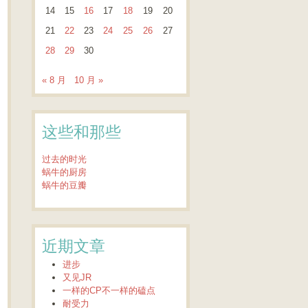
14
15
16
17
18
19
20
21
22
23
24
25
26
27
28
29
30
« 8 月
10 月 »
这些和那些
过去的时光
蜗牛的厨房
蜗牛的豆瓣
近期文章
进步
又见JR
一样的CP不一样的磕点
耐受力