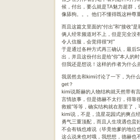
候，付出，要么就是TA魅力超群
像舔狗。。。他们不懂得既这种尊
而且这篇文里面的“付出”和“接收
俩人经常频道对不上，但是完全没
令人信服，会觉得很“对”
于是通过各种方式再三确认，最后
出，并且这份付出是给“你”本人的
但我还是想说！这样的作者为什么
我居然去和kimi讨论了一下，为什
get？
kimi说斯赫的人物结构就天然带
言情故事，但是德赫不太行，得靠很
救赎”等等，确实结构就在那里了，
kimi说，不是，流星花园式的爽点
勇气三重顶配，而且人生境遇也蛮
不会有钱也难说（毕竟他爹的地位
这么说来也对哦，我想想，德赫也