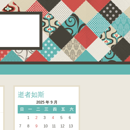
逝者如斯
2025 年 9 月
日
一
二
三
四
五
六
1
2
3
4
5
6
7
8
9
10
11
12
13