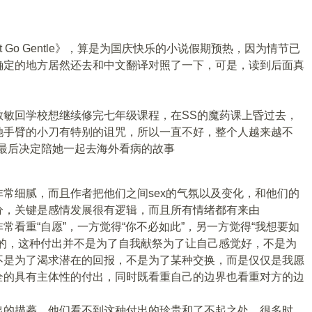
Not Go Gentle》，算是为国庆快乐的小说假期预热，因为情节已
确定的地方居然还去和中文翻译对照了一下，可是，读到后面真
敏敏回学校想继续修完七年级课程，在SS的魔药课上昏过去，
她手臂的小刀有特别的诅咒，所以一直不好，整个人越来越不
最后决定陪她一起去海外看病的故事
常细腻，而且作者把他们之间sex的气氛以及变化，和他们的
分，关键是感情发展很有逻辑，而且所有情绪都有来由
常看重“自愿”，一方觉得“你不必如此”，另一方觉得“我想要如
愿的，这种付出并不是为了自我献祭为了让自己感觉好，不是为
不是为了渴求潜在的回报，不是为了某种交换，而是仅仅是我愿
全的具有主体性的付出，同时既看重自己的边界也看重对方的边
出的描摹，他们看不到这种付出的珍贵和了不起之处，很多时