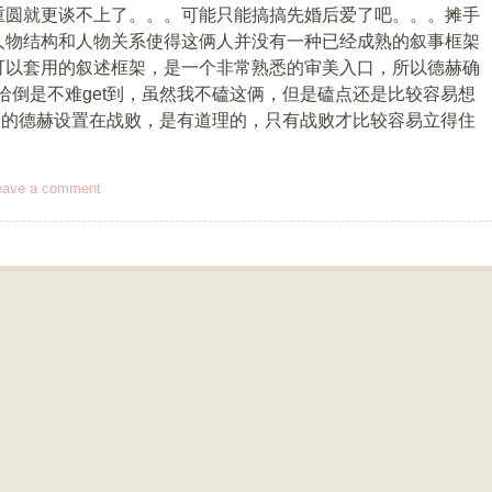
重圆就更谈不上了。。。可能只能搞搞先婚后爱了吧。。。摊手
人物结构和人物关系使得这俩人并没有一种已经成熟的叙事框架
可以套用的叙述框架，是一个非常熟悉的审美入口，所以德赫确
德哈倒是不难get到，虽然我不磕这俩，但是磕点还是比较容易想
nyu的德赫设置在战败，是有道理的，只有战败才比较容易立得住
eave a comment