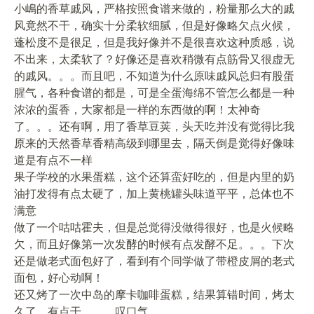
小嶋的香草戚风，严格按照食谱来做的，粉量那么大的戚
风竟然不干，确实十分柔软细腻，但是好像略欠点火候，
蓬松度不是很足，但是我好像并不是很喜欢这种质感，说
不出来，太柔软了？好像还是喜欢稍微有点筋骨又很虚无
的戚风。。。而且吧，不知道为什么原味戚风总归有股蛋
腥气，各种食谱的都是，可是全蛋海绵不管怎么都是一种
浓浓的蛋香，大家都是一样的东西做的啊！太神奇
了。。。还有啊，用了香草豆荚，头天吃并没有觉得比我
原来的天然香草香精高级到哪里去，隔天倒是觉得好像味
道是有点不一样
果子学校的水果蛋糕，这个还算蛮好吃的，但是内里的奶
油打发得有点太硬了，加上黄桃罐头味道平平，总体也不
满意
做了一个咕咕霍夫，但是总觉得没做得很好，也是火候略
欠，而且好像第一次发酵的时候有点发酵不足。。。下次
还是做老式面包好了，看到有个同学做了带橙皮屑的老式
面包，好心动啊！
还又烤了一次中岛的摩卡咖啡蛋糕，结果算错时间，烤太
久了，有点干。。。叹口气