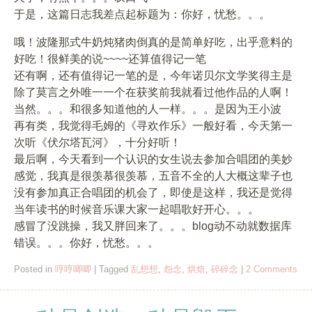
于是，这篇日志我差点起标题为：你好，忧愁。。。
哦！波隆那式牛奶炖猪肉倒真的是简单好吃，出乎意料的
好吃！很鲜美的说~~~~还算值得记一笔
还有啊，还有值得记一笔的是，今年诺贝尔文学奖得主是
除了莫言之外唯一一个在获奖前我就看过他作品的人啊！
当然。。。和很多知道他的人一样。。。是因为王小波
再有类，我觉得毛姆的《寻欢作乐》一般好看，今天第一
次听《伏尔塔瓦河》，十分好听！
最后啊，今天看到一个认识的女生说去参加合唱团的美妙
感觉，我真是很羡慕很羡慕，五音不全的人大概这辈子也
没有参加真正合唱团的机会了，即使是这样，我还是觉得
当年读书的时候音乐课大家一起唱歌好开心。。。
感冒了没跳操，我又胖回来了。。。blog动不动就数据库
错误。。。你好，忧愁。。。
Posted in
哼哼唧唧
|
Tagged
乱想想
,
怨念
,
烘焙
,
碎碎念
|
2 Comments