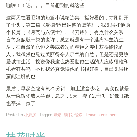
咖喱！！嗯。。。目前想到的就这些
这两天在看毛姆的短篇小说精选集，挺好看的，才刚刚开
了个头，第二篇《爱德华•巴纳德的堕落》，我觉得和他两
个长篇（《月亮与六便士》、《刀锋》）有点什么关系，
言简意赅版一类的也许，总之就是有一个逃离掉主流生
活，在自然的永恒之美或者别的精神之美中获得愉悦的
人，我虽然也见过美丽得令人屏气的自然，但是还是更热
爱城市生活，按说像我这么热爱世俗生活的人应该很难和
毛姆有共鸣，不过我还真觉得他的书很好看，自己觉得还
蛮能理解的也！
最后，早起空腹有氧25分钟，加上适当少吃，其实也就是
从一碗饭变成大半碗，总之，9天，瘦了2斤也！好像肚纸
也平掉一点了！
Posted in
小厨房
|
Tagged
烘焙
,
读书
,
锻炼
|
Leave a comment
桂花时光