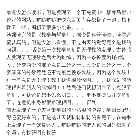
最近没怎么读书，但是发现了一个下免费书排版神马都比
较好的网站，吭哧吭哧把快六百页库存都翻了一遍，颇下
载了一些，囤积了很多小松果。。。
勉强读完的是《数学与哲学》，据说是科普读物，读得还
蛮认真的，但是没怎么看懂。不过由衷的觉得完全是我的
问题。。。话说第一次数学危机是无理数的发现，古希腊
人发现了无理数之后大为吃惊，因为一条长度为1的线
段，分成两份的那个点是二分之一，三份是三分之一，密
密麻麻的分数竟然还不能覆盖整条线段，因为这个线段上
有一些点是无！理！数！我也很震惊啊。。。我深刻的能
理解古希腊人的震惊啊！！然后他们就想明白了，克服了
危机，可我还是想不怎么明白。。。更不要说后几次危机
了，连危机本身都很难理解啊。。。叹气
前天发现了一个去蓝带学厨的小姑娘的博客，学厨日记写
得还蛮好看的，于是这几天就吭哧吭哧的看完了，在知乎
上发现了一些饮食达人，吭哧吭哧的把人家的回答都看了
个遍，有收获啊有收获