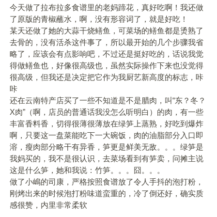
今天做了拉布拉多食谱里的老妈蹄花，真好吃啊！我还做
了原版的青椒蘸水，啊，没有形容词了，就是好吃！
某天还做了她的大蒜干烧鳝鱼，可菜场的鳝鱼都是烫熟了
去骨的，没有活杀这件事了，所以最开始的几个步骤我省
略了，应该会有点影响吧，不过还是挺好吃的，话说我觉
得做鳝鱼也，好像很高级也，虽然实际操作下来也没觉得
很高级，但我还是决定把它作为我厨艺新高度的标志，咔
咔
还在云南特产店买了一些不知道是不是腊肉，叫“东？冬？
X肉”（啊，店员的普通话我没怎么听明白）的肉，有一些
丰富香料香，切得很薄很薄放在绿笋上蒸熟，好吃到爆炸
啊，只要这一盘菜能吃下一大碗饭，肉的油脂部分入口即
溶，瘦肉部分略干有异香，笋更是鲜美无敌。。。绿笋是
我妈买的，我不是很认识，去菜场看到有笋卖，问摊主说
这是什么笋，她和我说：竹笋。。。囧。。。
做了小嶋的司康，严格按照食谱放了令人手抖的泡打粉，
刚烤出来的时候泡打粉味道蛮重的，冷了倒还好，确实质
感很赞，内里非常柔软