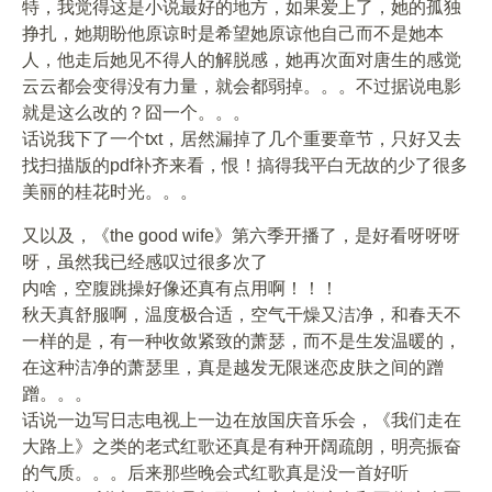
特，我觉得这是小说最好的地方，如果爱上了，她的孤独
挣扎，她期盼他原谅时是希望她原谅他自己而不是她本
人，他走后她见不得人的解脱感，她再次面对唐生的感觉
云云都会变得没有力量，就会都弱掉。。。不过据说电影
就是这么改的？囧一个。。。
话说我下了一个txt，居然漏掉了几个重要章节，只好又去
找扫描版的pdf补齐来看，恨！搞得我平白无故的少了很多
美丽的桂花时光。。。
又以及，《the good wife》第六季开播了，是好看呀呀呀
呀，虽然我已经感叹过很多次了
内啥，空腹跳操好像还真有点用啊！！！
秋天真舒服啊，温度极合适，空气干燥又洁净，和春天不
一样的是，有一种收敛紧致的萧瑟，而不是生发温暖的，
在这种洁净的萧瑟里，真是越发无限迷恋皮肤之间的蹭
蹭。。。
话说一边写日志电视上一边在放国庆音乐会，《我们走在
大路上》之类的老式红歌还真是有种开阔疏朗，明亮振奋
的气质。。。后来那些晚会式红歌真是没一首好听