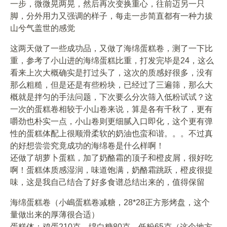
一步，微微晃两晃，然后再次变换重心，往前迈另一只
脚，分外用力又强调的样子，每走一步简直都有一种力拔
山兮气盖世的感觉
这两天做了一些成功品，又做了海绵蛋糕卷，测了一下比
重，参考了小山进的海绵蛋糕比重，打发完毕是24，这么
看来上次大概确实是打过头了，这次的质感好很多，没有
那么粗糙，但是还是有些粉块，已经过了三遍筛，那么大
概就是拌匀的手法问题，下次要么分次筛入低粉试试？这
一次的蛋糕卷相较于小山卷来说，算是各有千秋了，更有
嚼劲也朴实一点，小山卷则更细腻入口即化，这个更有弹
性的蛋糕体配上很顺滑柔软的奶油也蛮和谐。。。不过真
的好想尝尝究竟成功的海绵卷是什么样啊！
还做了胡萝卜蛋糕，加了奶酪霜的顶子和橙皮屑，很好吃
啊！蛋糕体质感湿润，味道饱满，奶酪霜跳跃，橙皮很提
味，这是我自己结合了好多食谱总结出来的，值得保留
海绵蛋糕卷（小嶋蛋糕卷减糖，28*28正方形烤盘，这个
量做出来的厚薄很合适）
蛋糕体：鸡蛋210克，绵白糖80克，低粉65克（这个地方