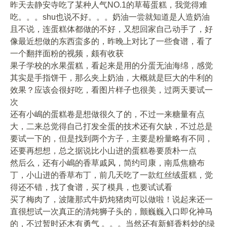
昨天去静安寺吃了某种人气NO.1的草莓蛋糕，我觉得难
吃。。。shu也说不好。。。奶油一尝就知道是人造奶油
且不说，连蛋糕体都做的不好，又想回家自己动手了，好
像最近想做的东西蛮多的，昨晚上对比了一些食谱，看了
一个翻拌面粉的视频，颇有收获
果子学校的水果蛋糕，看起来是用的分蛋无油海绵，感觉
其实是手指饼干，那么夹上奶油，大概就是巨大的牛利的
效果？应该会很好吃，看图片样子也很美，过两天要试一
次
还有小嶋的蛋糕卷是想做很久了的，不过一来糖量有点
大，二来总觉得自己打发全蛋的技术还有欠缺，不过总是
要试一下的，但是找到两个方子，主要是粉量略有不同，
还要再想想，总之据说比小山进的蛋糕卷要质朴一点
然后么，还有小嶋的香草戚风，简约司康，南瓜焦糖布
丁，小山进的香草布丁，前几天吃了一款红丝绒蛋糕，觉
得还不错，找了食谱，买了模具，也要试试看
买了梅肉了，波隆那式牛奶炖猪肉可以做啦！说起来还一
直很想试一次真正的清炖狮子头的，颤巍巍入口即化神马
的，不过暂时还木有勇气 。。。当然还有新鲜香料炒的绿