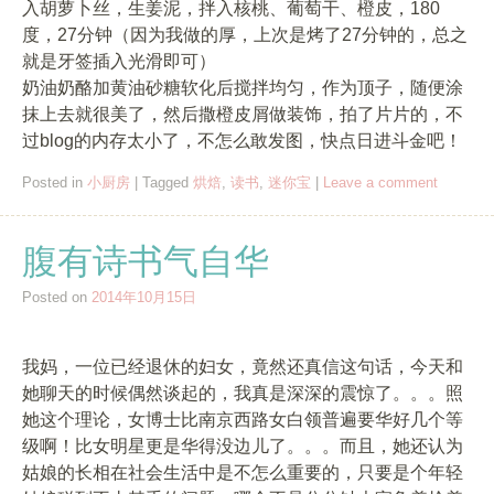
入胡萝卜丝，生姜泥，拌入核桃、葡萄干、橙皮，180
度，27分钟（因为我做的厚，上次是烤了27分钟的，总之
就是牙签插入光滑即可）
奶油奶酪加黄油砂糖软化后搅拌均匀，作为顶子，随便涂
抹上去就很美了，然后撒橙皮屑做装饰，拍了片片的，不
过blog的内存太小了，不怎么敢发图，快点日进斗金吧！
Posted in
小厨房
|
Tagged
烘焙
,
读书
,
迷你宝
|
Leave a comment
腹有诗书气自华
Posted on
2014年10月15日
我妈，一位已经退休的妇女，竟然还真信这句话，今天和
她聊天的时候偶然谈起的，我真是深深的震惊了。。。照
她这个理论，女博士比南京西路女白领普遍要华好几个等
级啊！比女明星更是华得没边儿了。。。而且，她还认为
姑娘的长相在社会生活中是不怎么重要的，只要是个年轻