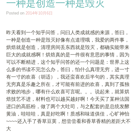
一种是创造一种是毁灭
Posted on
2014年10月6日
昨天看到一个知乎问答，问曰人类成就感的来源，答曰，
一种是创造一种是毁灭好像有点道理哦，我爱的两件事，
烘焙就是创造，清理房间丢东西就是毁灭，都确实能带来
巨大的成就感啊！烘焙真的是一件很有意思的事情，因为
可以不断精进，这个知乎问答的还一个问题是：世界上这
么多的书读不完怎么办，答曰，怕什么真理无穷，进一寸
有一寸的欢喜（胡适），我还蛮喜欢后半句的，其实真理
无穷真是乐趣之所在，才可能有前进的欢喜，真到了孤独
求败的地步，哪有什么欢喜可言呢。。。说起来，就算烘
焙技艺不进，材料也可以越买越好啊！今天买了某种法国
进口的高筋粉，做了两个大吐司，与之配套的是总统发酵
黄油，哇哇哇，真是好吃啊！质感和味道俱佳，心旷神怡
~~~~还入手了香草豆荚，想尝尝看和香草香精的差距大不
大