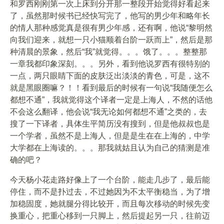
和罗西刚刚第一次上床到分开那一整段开始觉得好看起来
了，虽然那时候书已经快写完了，他写的男少年和略年长
的情人那种感觉真是很有男少年感，还有啊，他说“黎明然
向我们迎来，就想一只小猫顺着台阶一跃而上”，然后是那
种清晨的景象，然后“我”就觉得。。。饿了。。。整整那
一章我都印象深刻。。。另外，看到他说罗西有很特别的
一点，两只眼睛下面的皮肤泛出淡淡的青色，可是，这不
就是黑眼圈嘛？！！看到最后的时候有一句说“我随便怎么
都想不通”，我就觉得这个译者一定是上海人，不然的话他
不会这么翻译，他会说“我无论如何都想不通”之类的，去
搜了一下译者，具体生平简历没有搜到，但是他叔叔也是
一个学者，虽然不是上海人，但是是生在在上海的，中学
大学都在上海读的。。。那我就姑且认为自己的猜测是准
确的吧？
今天杨小花走路好像上了一个台阶，能走几步了，最后能
停住，而不是扑过去，不过她因为不太平衡稳当，为了增
加稳固度，她就腿分得比较开，而且每次移动的时候先变
换重心，把重心移到一只脚上，然后提起另一只，往前迈