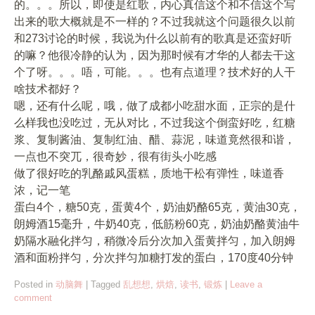
的。。。所以，即使是红歌，内心真信这个和不信这个写
出来的歌大概就是不一样的？不过我就这个问题很久以前
和273讨论的时候，我说为什么以前有的歌真是还蛮好听
的嘛？他很冷静的认为，因为那时候有才华的人都去干这
个了呀。。。唔，可能。。。也有点道理？技术好的人干
啥技术都好？
嗯，还有什么呢，哦，做了成都小吃甜水面，正宗的是什
么样我也没吃过，无从对比，不过我这个倒蛮好吃，红糖
浆、复制酱油、复制红油、醋、蒜泥，味道竟然很和谐，
一点也不突兀，很奇妙，很有街头小吃感
做了很好吃的乳酪戚风蛋糕，质地干松有弹性，味道香
浓，记一笔
蛋白4个，糖50克，蛋黄4个，奶油奶酪65克，黄油30克，
朗姆酒15毫升，牛奶40克，低筋粉60克，奶油奶酪黄油牛
奶隔水融化拌匀，稍微冷后分次加入蛋黄拌匀，加入朗姆
酒和面粉拌匀，分次拌匀加糖打发的蛋白，170度40分钟
Posted in
动脑舞
|
Tagged
乱想想
,
烘焙
,
读书
,
锻炼
|
Leave a
comment