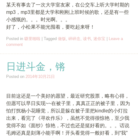
某天有事去了一次大学室友家，在公交车上听大学时期的
mp3，mp3里都是大学和刚刚上班时候的歌，还是有一些
小感慨的。。。时光啊。。。
好了，小松果不能光囤着，要吃起来呀！
Posted in
噼里啪啦
|
Tagged
做饭
,
碎碎念
,
读书
,
迷你宝
|
Leave a
comment
日进斗金，锵
Posted on
2014年10月21日
目前这还是一个美好的愿望，最近研究股票，略有心得，
但愿可以早日实现~~在被子里，真真正正的被子里，因为
怕打扰杨小花睡觉，所以是躲在被子里把kindle的小灯拉
出来，看完了《寻欢作乐》，虽然不觉得很惊艳，至少我
觉得不如《面纱》惊艳，不过也还是挺好看的。。。话说
毛姆还真是刻薄小能手啊！开头看觉得一般好看，到“我”