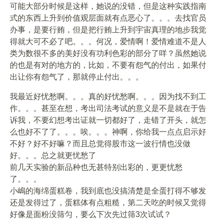
可能大部分时候是这样，她说的没错，但是这种实践指南
式的东西上升到价值观层面就有点恶心了。。。去找官员
办事，是要行贿，但是把行贿上升到宇宙真理的地步我觉
得就大可不必了吧。。。何况，爱情啊！爱情难道不是人
类为数很不多的美好没有功利色彩的部分了咩？虽然她说
的也是有对的地方的，比如，不要有怨气的付出，如果付
出让你有怨气了，那就停止付出。。。
我最近好忧愁啊。。。真的好忧愁啊。。。因为找不到工
作。。。甚至在想，考出司法考试的意义是不是就在于告
诉我，不要幻想考出证就一切都好了，走错了开头，就怎
么也好不了了。。。唉。。。神啊，你给我一点点启示好
不好？好不好嘛？而且总觉得股市这一波行情也没做
好。。。总之就更忧愁了
前几天实验的新品种也无甚特别出彩的，更更忧愁
了。。。
小嶋的海绵蛋糕卷，我到底也没搞清楚是全蛋打得不够发
还是发得过了，蛋糕体有点粗糙，第二天吃的时候又觉得
好像是面粉没筛匀，要么下次先过筛3次试试？