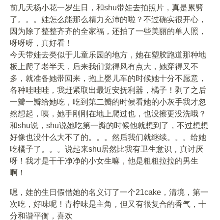
前几天杨小花一岁生日，和shu带娃去拍照片，真是累劈
了。。。娃怎么能那么精力充沛的啦？不过确实很开心，
因为除了整整齐齐的全家福，还拍了一些美丽的单人照，
呀呀呀，真好看！
今天带娃去类似于儿童乐园的地方，她在塑胶跑道那种地
板上爬了老半天，后来我们觉得风有点大，她穿得又不
多，就准备她带回来，抱上婴儿车的时候她十分不愿意，
各种哇哇哇，我赶紧取出最近安抚利器，橘子！剥了之后
一瓣一瓣给她吃，吃到第二瓣的时候看她的小灰手我才忽
然想起，咦，她手刚刚在地上爬过也，也没擦更没洗哦？
和shu说，shu说她吃第一瓣的时候他就想到了，不过想想
好像也没什么大不了的。。。然后我们就继续。。。给她
吃橘子了。。。说起来shu居然比我有卫生意识，真讨厌
呀！我才是干干净净的小女生嘛，他是粗粗拉拉的男生
啊！
嗯，娃的生日假借她的名义订了一个21cake，清境，第一
次吃，好味呢！青柠味是主角，但又有很复合的香气，十
分和谐平衡，喜欢