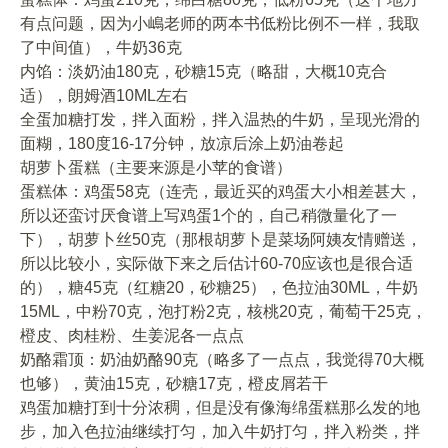
有点问题，因为小嶋老师的两本书低粉比例不一样，我取
了中间值），牛奶36克
内馅：淡奶油180克，砂糖15克（略甜，大概10克合
适），朗姆酒10ML左右
全蛋加糖打发，拌入面粉，拌入温热的牛奶，呈现光滑的
面糊，180度16-17分钟，放凉后涂上奶油卷起
胡萝卜蛋糕（主要来源是小苹的食谱）
蛋糕体：鸡蛋58克（连壳，最近买的鸡蛋大小相差甚大，
所以还蛮讨厌食谱上写鸡蛋1个的，自己稍微量化了一
下），胡萝卜丝50克（那根胡萝卜是菜场阿姨友情赠送，
所以比较小，实际做下来之后估计60-70应该也是很合适
的），糖45克（红糖20，砂糖25），色拉油30ML，牛奶
15ML，中粉70克，泡打粉2克，核桃20克，葡萄干25克，
橙皮、肉桂粉、生姜泥各一点点
奶酪霜顶：奶油奶酪90克（略多了一点点，我觉得70大概
也够），黄油15克，砂糖17克，橙皮屑若干
鸡蛋加糖打到十分浓稠，但是没有像海绵蛋糕那么发的地
步，加入色拉油继续打匀，加入牛奶打匀，拌入粉类，拌