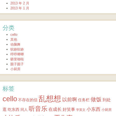
2013 年 2 月
2013 年 1 月
分类
cello
其他
动脑舞
吭哧吭哧
哼哼唧唧
噼里啪啦
圆子圆子
小厨房
标签
乱想想
cello
做饭
以前啊
到处
不存在的信
任务栏
听音乐
小东西
逛
在成长
吃东西
好笑事
同人
小厨房
学英文