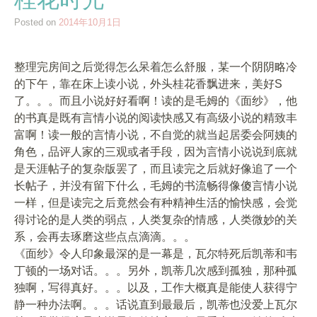
Posted on
2014年10月1日
整理完房间之后觉得怎么呆着怎么舒服，某一个阴阴略冷
的下午，靠在床上读小说，外头桂花香飘进来，美好S
了。。。而且小说好好看啊！读的是毛姆的《面纱》，他
的书真是既有言情小说的阅读快感又有高级小说的精致丰
富啊！读一般的言情小说，不自觉的就当起居委会阿姨的
角色，品评人家的三观或者手段，因为言情小说说到底就
是天涯帖子的复杂版罢了，而且读完之后就好像追了一个
长帖子，并没有留下什么，毛姆的书流畅得像傻言情小说
一样，但是读完之后竟然会有种精神生活的愉快感，会觉
得讨论的是人类的弱点，人类复杂的情感，人类微妙的关
系，会再去琢磨这些点点滴滴。。。
《面纱》令人印象最深的是一幕是，瓦尔特死后凯蒂和韦
丁顿的一场对话。。。另外，凯蒂几次感到孤独，那种孤
独啊，写得真好。。。以及，工作大概真是能使人获得宁
静一种办法啊。。。话说直到最最后，凯蒂也没爱上瓦尔