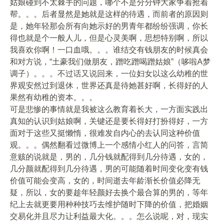
姑娘碰到不太棘手的问题，哪个不是分分钟大家争着抢着
帮。。。后者显然是她就是这样的待遇，而前者的原因则
是，她年轻那会所有向她示好的男青年都纷纷强调，你长
得也就是个一般人儿，但是心灵美啊，思想特别啊，所以
我喜欢你啊！一口血哦。。。谁结交有钱朋友的时候真会
和对方说，“土豪我们做朋友，蹭吃蹭喝蹭姑娘”（哆啦A梦
调子）。。。不过话又说回来，一位妇女以这么幼稚的世
界观安然过到退休，世界还真是待她甚好啊，长得好的人
果然有幼稚的资本。。。
可是悲惨的事情就是我被这么教育着长大，一方面实践出
真知的认识到姑娘啊，关键还是要长得好打扮得好，一方
面对于这些又挺懒惰，很难发自内心的去认同这种价值
观。。。偶然翻看过微博上一个感情小红人的问答，言简
意赅的说就是，男的，几分钱就配得到几分待遇，女的，
几分颜就配得到几分待遇，男的可能随着时间变化变有钱
价值可能会变高，女的，时间逝去年龄渐长价值必降无
疑，所以，女的要趁年轻颜好去换个最合算的男的，等年
纪上去就更要用种种技巧去维护随时下降的价值，把婚姻
交易化并且尽力让利益最大化。。。怎么说呢，对，现实