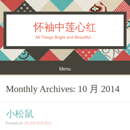
怀袖中莲心红
All Things Bright and Beautiful…
Menu
Skip to content
Monthly Archives:
10 月 2014
小松鼠
Posted on
2014年10月28日