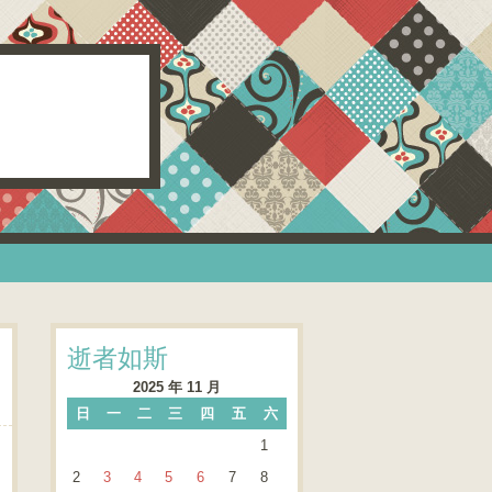
逝者如斯
2025 年 11 月
日
一
二
三
四
五
六
1
2
3
4
5
6
7
8