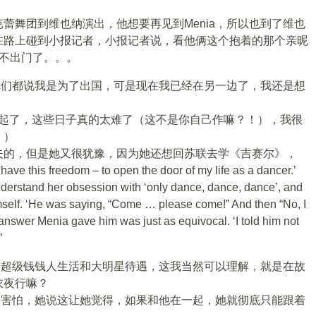
蕾舞团到维也纳演出，他想要再见到Menia，所以也到了维也
在路上碰到小报记者，小报记者说，看他俩这个抱着的那个亲昵
天不出门了。。。
初你们都说我是为了出国，可是现在我已经在另一边了，我还是想
我在一起了，这些日子真的太难了（这不是你自己作嘛？！），我很
！）
夫的，但是她又很犹豫，因为她还想回苏联去学《吉赛尔》，
 have this freedom – to open the door of my life as a dancer.’
derstand her obsession with ‘only dance, dance, dance’, and
mself. ‘He was saying, “Come … please come!” And then “No, I
e answer Menia gave him was just as equivocal. ‘I told him not
”
他的超级钱钱人生活和大明星待遇，这我当然可以理解，就是在故
衣夜行嘛？
有点害怕，她说这让她觉得，如果和他在一起，她就彻底只能跟着