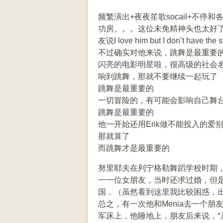
频繁演出+夜夜笙歌socail+不
功房。。。这位未免精神头也太好了一
友说I love him but I don’t have the s
不过确实对他来说，跳舞是最重要
闪亮的电影明星啦，很高级的社会
响到跳舞，那就不要继续一起玩了
跳舞是最重要的
一切冒险的，有可能会影响自己舞
跳舞是最重要的
他一开始还用Erik做不能投入的
那就算了
而跳舞才是最重要的
努里耶夫在列宁格勒舞蹈学校时期，
一一位女朋友，当时还求过婚，但是M
国，（虽然看到这里我比较困惑，
总之，有一次他和Menia去一个朋
军床上，他睡地上，朋友后来说，“