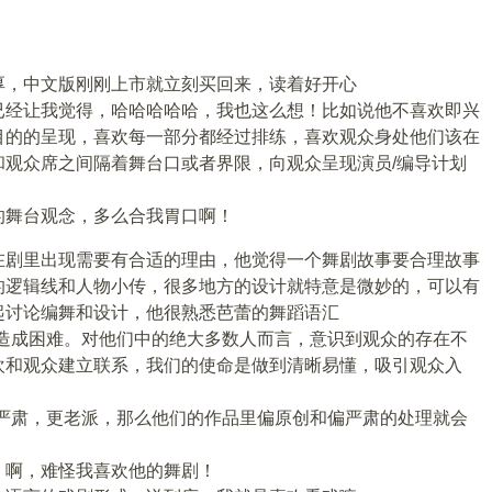
厚，中文版刚刚上市就立刻买回来，读着好开心
已经让我觉得，哈哈哈哈哈，我也这么想！比如说他不喜欢即兴
目的的呈现，喜欢每一部分都经过排练，喜欢观众身处他们该在
和观众席之间隔着舞台口或者界限，向观众呈现演员/编导计划
的舞台观念，多么合我胃口啊！
在剧里出现需要有合适的理由，他觉得一个舞剧故事要合理故事
的逻辑线和人物小传，很多地方的设计就特意是微妙的，可以有
起讨论编舞和设计，他很熟悉芭蕾的舞蹈语汇
我造成困难。对他们中的绝大多数人而言，意识到观众的存在不
欢和观众建立联系，我们的使命是做到清晰易懂，吸引观众入
不严肃，更老派，那么他们的作品里偏原创和偏严肃的处理就会
，啊，难怪我喜欢他的舞剧！