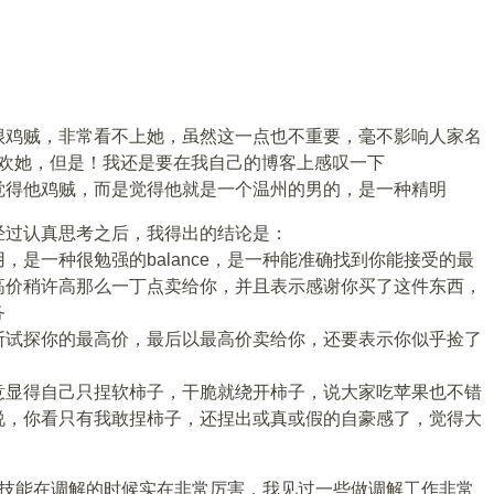
很鸡贼，非常看不上她，虽然这一点也不重要，毫不影响人家名
我喜不喜欢她，但是！我还是要在我自己的博客上感叹一下
觉得他鸡贼，而是觉得他就是一个温州的男的，是一种精明
经过认真思考之后，我得出的结论是：
，是一种很勉强的balance，是一种能准确找到你能接受的最
高价稍许高那么一丁点卖给你，并且表示感谢你买了这件东西，
务
断试探你的最高价，最后以最高价卖给你，还要表示你似乎捡了
意显得自己只捏软柿子，干脆就绕开柿子，说大家吃苹果也不错
说，你看只有我敢捏柿子，还捏出或真或假的自豪感了，觉得大
e这个技能在调解的时候实在非常厉害，我见过一些做调解工作非常