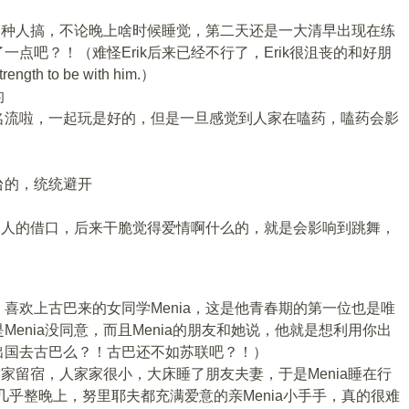
停和各种人搞，不论晚上啥时候睡觉，第二天还是一大清早出现在练
点吧？！（难怪Erik后来已经不行了，Erik很沮丧的和好朋
trength to be with him.）
的
名流啦，一起玩是好的，但是一旦感觉到人家在嗑药，嗑药会影
台的，统统避开
爱别人的借口，后来干脆觉得爱情啊什么的，就是会影响到跳舞，
喜欢上古巴来的女同学Menia，这是他青春期的第一位也是唯
enia没同意，而且Menia的朋友和她说，他就是想利用你出
出国去古巴么？！古巴还不如苏联吧？！）
友家留宿，人家家很小，大床睡了朋友夫妻，于是Menia睡在行
几乎整晚上，努里耶夫都充满爱意的亲Menia小手手，真的很难