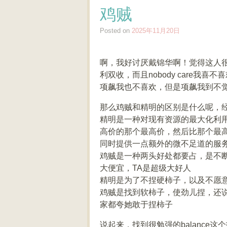
鸡贼
Posted on
2025年11月20日
啊，我好讨厌戴锦华啊！觉得这人
利双收，而且nobody care
项飙我也不喜欢，但是项飙我到不
那么鸡贼和精明的区别是什么呢，
精明是一种对现有资源的最大化利用
高价的那个最高价，然后比那个最
同时提供一点额外的微不足道的服
鸡贼是一种两头好处都要占，是不
大便宜，TA是超级大好人
精明是为了不捏硬柿子，以及不愿
鸡贼是找到软柿子，使劲儿捏，还
家都夸她敢于捏柿子
说起来，找到很勉强的balanc