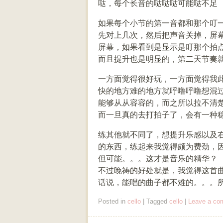
哒，每个长音的哒哒哒可能哒不足
如果每个小节的第一音都和那个叮
先对上几次，然后把声音关掉，屏
屏幕，如果看到是显示是叮那个拍
而且提升也是明显的，第二天节奏
一方面觉得很好玩，一方面觉得我
快的地方难的地方就呼噜呼噜想混
能够从从容容的，而之所以拉不清
而一旦真的去打拍子了，会有一种
练其他就不同了，想提升乐感以及
的东西，练起来我觉得颇为费劲，
但可能。。。这才是音乐的精华？
不过晚祷的好处就是，我觉得这首
话说，能唱的曲子都不难的。。。
Posted in
cello
|
Tagged
cello
|
Leave a co