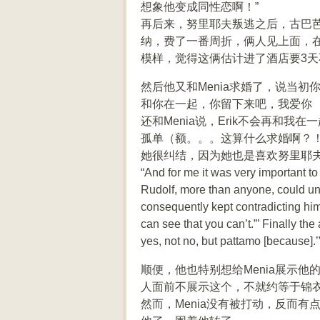
想象他变成同性恋啊！”
再后来，努里耶夫叛逃之后，古巴芭
纳，费了一番周折，俩人见上面，
模样，觉得这俩估计进了酒店要3
然后他又和Menia求婚了，说当
和你在一起，你留下来吧，我爱你
还和Menia说，Erik不会再和
孤单（额。。。这算什么求婚啊？
她很纠结，因为她也是喜欢努里耶
“And for me it was very important to
Rudolf, more than anyone, could un
consequently kept contradicting hi
can see that you can’t.”’ Finally th
yes, not no, but pattamo [because].’
顺便，他也特别想给Menia展示
人面前不展示这个，不就约等于锦
然而，Menia没有被打动，反而