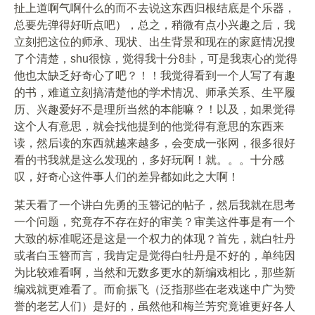
扯上道啊气啊什么的而不去说这东西归根结底是个乐器，
总要先弹得好听点吧），总之，稍微有点小兴趣之后，我
立刻把这位的师承、现状、出生背景和现在的家庭情况搜
了个清楚，shu很惊，觉得我十分8卦，可是我衷心的觉得
他也太缺乏好奇心了吧？！！我觉得看到一个人写了有趣
的书，难道立刻搞清楚他的学术情况、师承关系、生平履
历、兴趣爱好不是理所当然的本能嘛？！以及，如果觉得
这个人有意思，就会找他提到的他觉得有意思的东西来
读，然后读的东西就越来越多，会变成一张网，很多很好
看的书我就是这么发现的，多好玩啊！就。。。十分感
叹，好奇心这件事人们的差异都如此之大啊！
某天看了一个讲白先勇的玉簪记的帖子，然后我就在思考
一个问题，究竟存不存在好的审美？审美这件事是有一个
大致的标准呢还是这是一个权力的体现？首先，就白牡丹
或者白玉簪而言，我肯定是觉得白牡丹是不好的，单纯因
为比较难看啊，当然和无数多更水的新编戏相比，那些新
编戏就更难看了。而俞振飞（泛指那些在老戏迷中广为赞
誉的老艺人们）是好的，虽然他和梅兰芳究竟谁更好各人