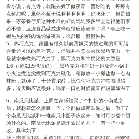
看小说，有点馋，就跑去煮了做夜宵，蛮好吃的，虾虾有
点鲜甜呢，虽然不至于说啊啊啊啊啊，好吃死了，但是如
果一家茶餐厅卖这种水准的虾肉馄饨我多半会觉得他们家
还不错，速冻食品做成这样就很应该鼓掌了吧？晚上吃一
碗热热的虾肉馄饨做夜宵，很舒服，熨熨帖帖
5、热巧克力。家里有很久以前我妈买的快过期的可可脂
含量还可以的黑巧克力，但我并不怎么喜欢黑巧克力，于
是就拿来煮热巧克力了，黑巧克力和牛奶比例大致是
1:6（据说1:5也很好），黑巧克力和牛奶一起放进小锅里
小火边煮边搅煮到巧克力融化，稍微放一小撮盐撒一点肉
桂粉，就ok了，十分香浓醇，比任何巧克力冲饮都强得
多，冷天喝应该很好，喝第一口的时候简直都盼望降温了
6、南瓜无比派。上周在家乐福买了个打折的小南瓜之
后，就想着怎么折腾一下，全部做成南瓜泥之后，做了7
个南瓜无比派和一堆南瓜小圆子冻起来，随时可以煮个甜
汤什么的。南瓜无比派是德州农民的方子，有一些小更
改。具体如下：
派：南瓜泥1杯，面粉1杯（130克），红糖20克，砂糖30