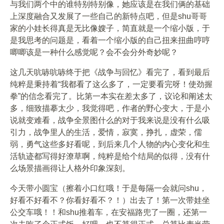
与我们两个中的谁特别特别像，她应该是在我们俩的基础
上深度融合又发展了一些自己的新特点吧，但是shu哥哥
家的小娃长得真是无比像嫂子，简直就是一个缩小版，于
是我思考的问题是，看着一个缩小版的自己扭来扭曲哼哼
唧唧该是一种什么感觉呢？会不会分外奇妙呢？
这几天吭哧吭哧终于把《战争与回忆》看完了，看到最后
纯粹是秉持着“我都看了这么多了，一定要看完呀！使劲握
拳”的信念看完了。比第一本实在差太多了，议论和阐述太
多，细致描摹太少，我觉得吧，作者的野心变大，于是小
说就变难看，战争全景图什么的对于我来说是没有什么吸
引力，战争里人的生活，爱情，寂寞，挣扎，虚荣，儒
弱，勇气这些多好看呢，到后来几个人物的内心变化和生
活轨迹都写得好潦草啊，纯粹是给个结局的似得，没有什
么场景描画得让人格外印象深刻。
今天带小圆宝（擦着小口红哦！于是每隔一会就问shu，
好看不好看不？你看好看不？！）出去了！第一次带娃坐
公交车哦！！和shu推着车，在安福路兜了一圈，还第一