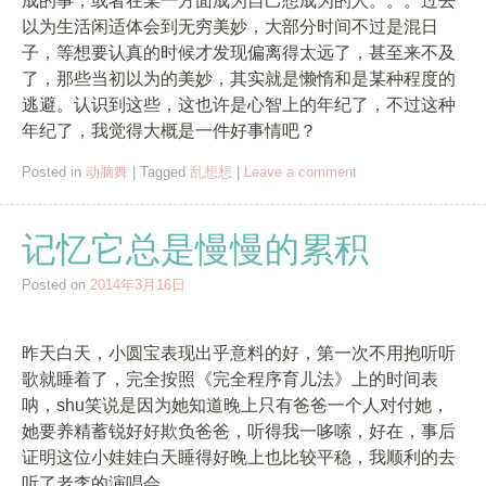
成的事，或者在某一方面成为自己想成为的人。。。过去
以为生活闲适体会到无穷美妙，大部分时间不过是混日
子，等想要认真的时候才发现偏离得太远了，甚至来不及
了，那些当初以为的美妙，其实就是懒惰和是某种程度的
逃避。认识到这些，这也许是心智上的年纪了，不过这种
年纪了，我觉得大概是一件好事情吧？
Posted in
动脑舞
|
Tagged
乱想想
|
Leave a comment
记忆它总是慢慢的累积
Posted on
2014年3月16日
昨天白天，小圆宝表现出乎意料的好，第一次不用抱听听
歌就睡着了，完全按照《完全程序育儿法》上的时间表
呐，shu笑说是因为她知道晚上只有爸爸一个人对付她，
她要养精蓄锐好好欺负爸爸，听得我一哆嗦，好在，事后
证明这位小娃娃白天睡得好晚上也比较平稳，我顺利的去
听了老李的演唱会