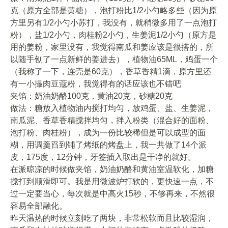
克（原方全部是黄糖），泡打粉比1/2小勺略多些（因为原
方里另有1/2小勺小苏打，我没有，就稍微多用了一点泡打
粉），盐1/2小勺，肉桂粉2小勺，生姜泥1/2小勺（原方是
用的姜粉，家里没有，我觉得南瓜和姜应该是很搭的，所
以随手刨了一点新鲜的姜进去），植物油65ML，鸡蛋一个
（我称了一下，连壳是60克），香草香精1滴，原方里还
有一小撮肉豆蔻粉，我觉得有的话应该也不错吧
夹馅：奶油奶酪100克，黄油20克，砂糖20克
做法：糖放入植物油内搅打均匀，放鸡蛋、盐、生姜泥，
南瓜泥、香草香精搅拌均匀，拌入粉类（混合好的面粉、
泡打粉、肉桂粉），成为一份比较稀但是可以成型的面
糊，用调羹舀到铺了烤纸的烤盘上，我一共做了14个派
皮，175度，12分钟，牙签插入取出是干净的就好。
在派晾凉的时候做夹馅，奶油奶酪和黄油室温软化，加糖
搅打到顺滑即可。我是用微波炉打软的，更快速一点，不
过一定要当心，每次就是中高火15秒，不够再来，不然很
容易全部融化。
昨天温热的时候立刻吃了两块，非常松软而且比较湿润，