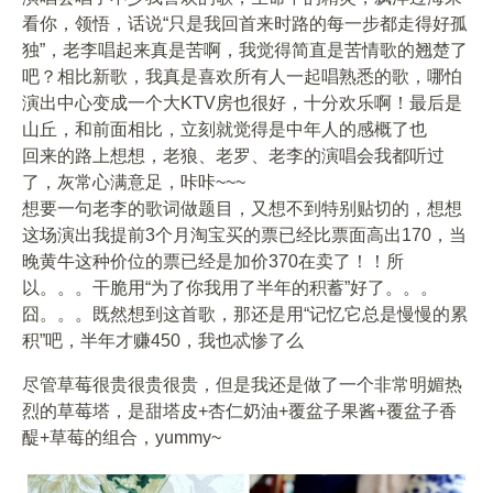
看你，领悟，话说“只是我回首来时路的每一步都走得好孤
独”，老李唱起来真是苦啊，我觉得简直是苦情歌的翘楚了
吧？相比新歌，我真是喜欢所有人一起唱熟悉的歌，哪怕
演出中心变成一个大KTV房也很好，十分欢乐啊！最后是
山丘，和前面相比，立刻就觉得是中年人的感概了也
回来的路上想想，老狼、老罗、老李的演唱会我都听过
了，灰常心满意足，咔咔~~~
想要一句老李的歌词做题目，又想不到特别贴切的，想想
这场演出我提前3个月淘宝买的票已经比票面高出170，当
晚黄牛这种价位的票已经是加价370在卖了！！所
以。。。干脆用“为了你我用了半年的积蓄”好了。。。
囧。。。既然想到这首歌，那还是用“记忆它总是慢慢的累
积”吧，半年才赚450，我也忒惨了么
尽管草莓很贵很贵很贵，但是我还是做了一个非常明媚热
烈的草莓塔，是甜塔皮+杏仁奶油+覆盆子果酱+覆盆子香
醍+草莓的组合，yummy~