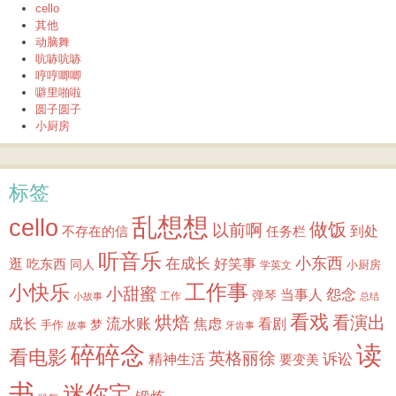
cello
其他
动脑舞
吭哧吭哧
哼哼唧唧
噼里啪啦
圆子圆子
小厨房
标签
乱想想
cello
做饭
以前啊
到处
不存在的信
任务栏
听音乐
小东西
逛
在成长
吃东西
好笑事
同人
小厨房
学英文
小快乐
工作事
小甜蜜
怨念
当事人
弹琴
工作
小故事
总结
看戏
烘焙
看演出
成长
流水账
焦虑
看剧
梦
手作
故事
牙齿事
读
碎碎念
看电影
英格丽徐
诉讼
精神生活
要变美
书
迷你宝