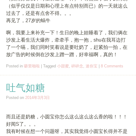
（似乎仅仅是日期和心理上有点特别而已）的一天就这么
过去了，还是有点舍不得。。。
再见了，27岁的蜗牛
啊，我要上来补充一下！生日的晚上娃睡着了，我们俩在
沙发上看生活大爆炸，牵牵手，抱一抱，shu在我耳边打
了一个嗝，我们同时笑着说是要吐奶了，赶紧拍一拍，在
放广告的时候倒在沙发上蹭一蹭，好幸福啊，真的！
Posted in
噼里啪啦
|
Tagged
小甜蜜
,
碎碎念
,
迷你宝
|
8 Comments
吐气如糖
Posted on
2014年3月3日
而且还是奶糖，小圆宝你怎么这么这么这么香的啦！！！
好闻S了。。。
我有时候在想一个问题呀，其实我觉得小圆宝长得并不是