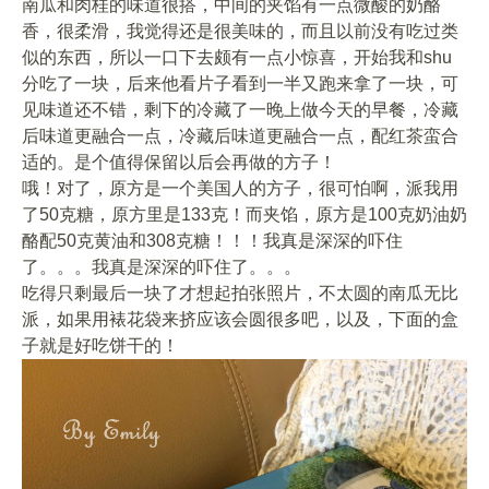
南瓜和肉桂的味道很搭，中间的夹馅有一点微酸的奶酪
香，很柔滑，我觉得还是很美味的，而且以前没有吃过类
似的东西，所以一口下去颇有一点小惊喜，开始我和shu
分吃了一块，后来他看片子看到一半又跑来拿了一块，可
见味道还不错，剩下的冷藏了一晚上做今天的早餐，冷藏
后味道更融合一点，冷藏后味道更融合一点，配红茶蛮合
适的。是个值得保留以后会再做的方子！
哦！对了，原方是一个美国人的方子，很可怕啊，派我用
了50克糖，原方里是133克！而夹馅，原方是100克奶油奶
酪配50克黄油和308克糖！！！我真是深深的吓住
了。。。我真是深深的吓住了。。。
吃得只剩最后一块了才想起拍张照片，不太圆的南瓜无比
派，如果用裱花袋来挤应该会圆很多吧，以及，下面的盒
子就是好吃饼干的！