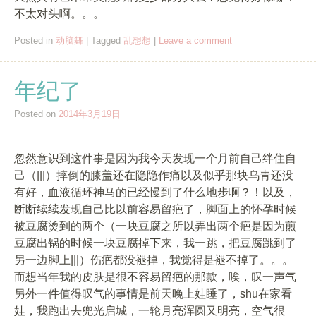
不太对头啊。。。
Posted in
动脑舞
|
Tagged
乱想想
|
Leave a comment
年纪了
Posted on
2014年3月19日
忽然意识到这件事是因为我今天发现一个月前自己绊住自
己（|||）摔倒的膝盖还在隐隐作痛以及似乎那块乌青还没
有好，血液循环神马的已经慢到了什么地步啊？！以及，
断断续续发现自己比以前容易留疤了，脚面上的怀孕时候
被豆腐烫到的两个（一块豆腐之所以弄出两个疤是因为煎
豆腐出锅的时候一块豆腐掉下来，我一跳，把豆腐跳到了
另一边脚上|||）伤疤都没褪掉，我觉得是褪不掉了。。。
而想当年我的皮肤是很不容易留疤的那款，唉，叹一声气
另外一件值得叹气的事情是前天晚上娃睡了，shu在家看
娃，我跑出去兜光启城，一轮月亮浑圆又明亮，空气很