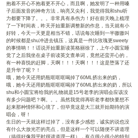
抱着不开心不抱着更不开心，而且啊，她发明了一种用嗓
子后面发音的神奇方法，响亮又尖利，我觉得我和shu听
力都要下降了。。。非常具有杀伤力！好在前天晚上梳理
了一下时间表，昨天开始重新调整新的作息，当天就有小
好转，今天一天更是相当不错，话说每次睡到一半嗷嗷叫
的时候都是shu冲进去镇压，这真是一件比玫瑰更sweety
的事情呐！！话说开始重新读英格丽徐了，上午小圆宝睡
觉了之后我坐在桌子前读英文查单词，竟然还蛮开心的，
有一种喜悦的赶脚，天啊！！！天啊！！！这是堕落了还
是升华了呢？！
哦，她今天还用奶瓶哐哐哐喝掉了60ML挤出来的奶，
哦，她今天还用奶瓶哐哐哐喝掉了60ML挤出来的奶，所以
shu和小圆宝将给我的礼物就是15号老李的演唱会应该没
有多少问题吧？啊。。。虽然我觉得再听老李都快要想不
起来那种情怀和心境了，但毕竟这是大三就开始期待的演
唱会，呀！
生日的一天就这样过掉了，没有多少感想，诚实的说也没
有什么大放光芒的亮点，但是这样一个可以随便不讲道理
（搞得好像我平时很讲道理一样），有点很小很小的特别