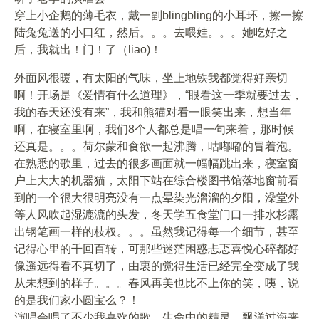
穿上小企鹅的薄毛衣，戴一副blingbling的小耳环，擦一擦
陆兔兔送的小口红，然后。。。去喂娃。。。她吃好之
后，我就出！门！了（liao)！
外面风很暖，有太阳的气味，坐上地铁我都觉得好亲切
啊！开场是《爱情有什么道理》，“眼看这一季就要过去，
我的春天还没有来”，我和熊猫对看一眼笑出来，想当年
啊，在寝室里啊，我们8个人都总是唱一句来着，那时候
还真是。。。荷尔蒙和食欲一起沸腾，咕嘟嘟的冒着泡。
在熟悉的歌里，过去的很多画面就一幅幅跳出来，寝室窗
户上大大的机器猫，太阳下站在综合楼图书馆落地窗前看
到的一个很大很明亮没有一点晕染光溜溜的夕阳，澡堂外
等人风吹起湿漉漉的头发，冬天学五食堂门口一排水杉露
出钢笔画一样的枝杈。。。虽然我记得每一个细节，甚至
记得心里的千回百转，可那些迷茫困惑忐忑喜悦心碎都好
像遥远得看不真切了，由衷的觉得生活已经完全变成了我
从未想到的样子。。。春风再美也比不上你的笑，咦，说
的是我们家小圆宝么？！
演唱会唱了不少我喜欢的歌，生命中的精灵，飘洋过海来