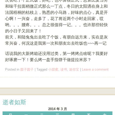
次去吃了个正式饭，好吧，也不算很正式，总算比麦当劳
和味千拉面稍微正式那么一丁点，冬日的太阳洒在身上和
法国梧桐的枯枝上，熟悉的小马路，好味的点心，真是开
心啊！一兴奋，走多了，花了将近两个小时走回家，哎
哟。。。腰疼。。。总之很值得一记。。。也许那些轻快
的小日子又回来了！
前天，和陆兔兔出去吃了个饭，有朋自远方来，实在是灰
常兴奋，何况这是我第一次和朋友出去吃饭也~~~再一记
话说我的大新烤箱还没用过类，第一烤烤点啥呢？我要好
好琢磨一下！要么烤一盘手指饼干做提拉米苏？
Posted in
圆子圆子
|
Tagged
小甜蜜
,
读书
,
迷你宝
|
Leave a comment
Post navigation
逝者如斯
2014 年 3 月