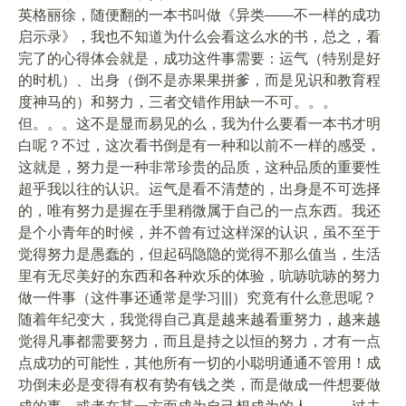
英格丽徐，随便翻的一本书叫做《异类——不一样的成功
启示录》，我也不知道为什么会看这么水的书，总之，看
完了的心得体会就是，成功这件事需要：运气（特别是好
的时机）、出身（倒不是赤果果拼爹，而是见识和教育程
度神马的）和努力，三者交错作用缺一不可。。。
但。。。这不是显而易见的么，我为什么要看一本书才明
白呢？不过，这次看书倒是有一种和以前不一样的感受，
这就是，努力是一种非常珍贵的品质，这种品质的重要性
超乎我以往的认识。运气是看不清楚的，出身是不可选择
的，唯有努力是握在手里稍微属于自己的一点东西。我还
是个小青年的时候，并不曾有过这样深的认识，虽不至于
觉得努力是愚蠢的，但起码隐隐的觉得不那么值当，生活
里有无尽美好的东西和各种欢乐的体验，吭哧吭哧的努力
做一件事（这件事还通常是学习|||）究竟有什么意思呢？
随着年纪变大，我觉得自己真是越来越看重努力，越来越
觉得凡事都需要努力，而且是持之以恒的努力，才有一点
点成功的可能性，其他所有一切的小聪明通通不管用！成
功倒未必是变得有权有势有钱之类，而是做成一件想要做