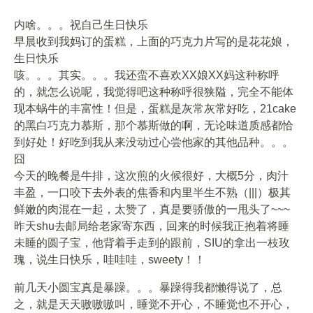
内啥。。。祝自己生日快乐
早晨收到我妈订的蛋糕，上面的巧克力片写的是花花娘，
生日快乐
咳。。。其实。。。我还蛮不喜欢XX娘XX妈这种称呼
的，就怎么说呢，我觉得吧这种称呼很狭隘，完全不能体
现本蜗牛的丰富性！但是，蛋糕是灰常灰常好吃，21cake
的黑白巧克力慕斯，那个慕斯做的啊，无论味道质感都恰
到好处！好吃到我从来没动过心尝他家的其他品种。。。
囧
今天的晚餐是牛排，这次煎的火候很好，大概5分，肉汁
丰盈，一口咬下去外表的焦香和内里半生不熟（|||）极其
鲜嫩的肉混在一起，太赞了，真是要骄傲的一甩头了~~~
昨天shu去邮局给老家寄东西，回来的时候我正抱着将睡
未睡的圆子宝，他背着手走到的跟前，SIU的拿出一枝玫
瑰，说生日快乐，哇哇哇，sweety！！
前几天小圆宝真是暴躁。。。暴躁得我都懒得说了，总
之，就是天天嗷嗷嗷叫，睡觉不开心，不睡觉也不开心，