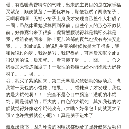
暖，有温暖黄昏特有的气味，出来的主要目的是在家乐福
买紫菜，顺便就逛了一圈优衣库，顺便就试了两条裙子，
天啊啊啊啊，无袖小裙子上身我才发现自己整个人壮硕了
一圈，虽然体重勉强算回到孕前，但整个人的形态不似从
前，好像宽出来了很多，虎背熊腰说得就是我呀么就是
我，很沮丧的回来，路上更加浓郁的夜气也没有办法安慰
我。。。和shu说，他说刚生完的时候你是大了很多，我
和你说过的呀，我说是啦，我记得的，可是后来呢？shu
很认真的说，后来就。。看习惯了呀。。。囧。。。总之
我要加大锻炼强度了！一般性的卷腹已经不能挽救大妈身
材了。。。唉。。。
哦，我买了紫菜回来，第二天早晨兴致勃勃的做汤底，煮
我前一天包的小馄饨，结果。。。馄饨煮了才发现，我包
的是大馄饨啊！！！完全不是心目中飘逸半透明的小馄
饨，而是健硕的，巨大的，白色的大馄饨，其实我包的时
候就觉得好像这个馄饨皮有点大哦？好像包上肉就更大了
哦？也许煮煮就会小吧？！真是脑子进水了
最近没读书，因为珍贵的闲暇我都献给了强身健体活动和