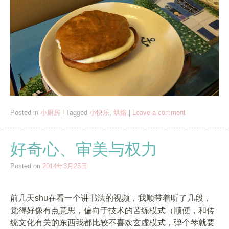
Posted in
小厨房
|
Tagged
小快乐
,
烘焙
|
Leave a comment
好奇心、审美与权力
Posted on
2014年3月25日
前几天shu在看一个讲书法的视频，我顺带着听了几段，
觉得好像有点意思，偏向于技术的苦练模式（顺便，和传
统文化有关的东西我都比较不喜欢玄虚模式，弹个琴就要