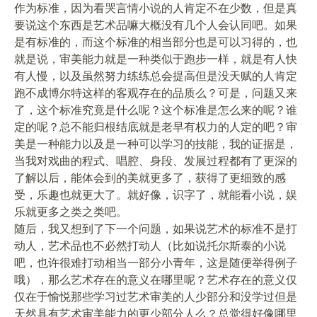
作为标准，因为看哭言情小说的人肯定不在少数，但是真
要说这个东西是艺术品嘛大概没有几个人会认同吧。如果
是有标准的，而这个标准的相当部分也是可以习得的，也
就是说，审美能力就是一种类似于跑步一样，就是有人快
有人慢，以及虽然努力练练总会提高但是没天赋的人肯定
跑不成博尔特这样的客观存在的品质么？可是，问题又来
了，这个标准究竟是什么呢？这个标准是怎么来的呢？谁
定的呢？总不能归根结底就是老早有权力的人定的吧？审
美是一种能力以及是一种可以学习的技能，我的证据是，
当我对戏曲的程式、唱腔、身段、发展过程都有了更深的
了解以后，能体会到的美就更多了，获得了更细致的感
受，乐趣也就更大了。就好像，识字了，就能看小说，娱
乐就更多之类之类吧。
随后，我又想到了下一个问题，如果说艺术的标准不是打
动人，艺术品也不必然打动人（比如说托尔斯泰的小说
吧，也许很难打动相当一部分小青年，这是随便举得例子
哦），那么艺术存在的意义在哪里呢？艺术存在的意义仅
仅在于愉悦那些学习过艺术审美的人少部分和没学过但是
天然具有艺术审美能力的更少部分人么？总觉得好像哪里