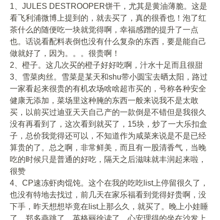
1、JULES DESTROOPER饼干，尤其是黄油薄脆。这是
看飞利浦微博上提到的，就去买了，真的很香也！泡了红
茶什么的随便吃一块就觉得啊，幸福感蹭的提升了一点
也。话说看配料表倒也没有什么复杂的东西，要是能自己
做就好了，因为。。。很贵啊！
2、橙子。这几次买的橙子好好吃啊，汁水十足而且很甜
3、雪菜肉丝。雪菜是某天和shu带小圆宝去晒太阳，路过
一家看起来很贵的有机农场啥啥超市买的，号称各种安全
健康无添加，菜场里这种腌的东西一般来说我不是太敢
买，以前买过迪亚天天自己产的一款倒是不错但是我很久
没有再看到了，这次看到就买了，15块，炒了一大乐扣盒
子，总价我觉得还可以，不知道作为咸菜来说是不是已经
算贵的了。总之啊，非常鲜美，而且有一股清香气，当晚
吃的时候只是普通的好吃，隔天之后滋味就丰润起来啦，
很赞
4、CP速冻虾肉馄饨。这个在我的吃吃list上停留很久了，
也没有特地去找过，前几天在家乐福看到觉得好贵啊，没
下手，昨天想想毕竟在list上那么久，就买了。晚上小娃睡
了，郑多燕跳了，英格丽徐读了，心安理得的坐在沙发上