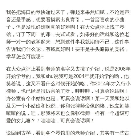
我爸把海口的琴快递过来了，弹起来果然细腻，不论是声
音还是手感，想要看摸索出良宵引，一首蛮喜欢的小曲
子，但是发现好难啊真的好难啊！在大众点评上找了琴
馆，订了下周二的课，去试试看，如果好的话就和这位老
师一对一的教学起来，想到这件事我就期待不已，这件事
告诉我们什么呢，有钱真好啊！要不是手头略微的宽裕，
学琴怎么可能呢~
在大众点评上看到老师的名字又去搜了介绍，说是2008年
开始学琴的，我和shu说我可是2004年就开始学的哟，他
笑着说，这又不看什么时候开始的咯，你2014年才入行小
律师，也已经是很厉害的了呀，哇哇哇，可真会说话啊！
办公室有个小姑娘也是，可真会说话啊！某一天我和她以
及另一个小姑娘和她说，你和张律师蛮像的诶，她立刻笑
嘻嘻的说，哇，那我将来也会像张律师一样有一个超级可
爱的女儿嘛？！哇哇哇，可真会说话啊！
说回到古琴，看到各个琴馆里的老师介绍，其实有一些古