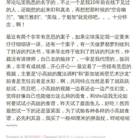
琴论坛里熟悉的名字的，不止一个是我10年前在线下见过
的人，还能想的起来ID和真名，再想想那时候的“空谷幽
兰”、“幽兰雅韵”、“美哉，于魁智”就觉得吧。。。十分怀
念，啊！
最近有两个非常有意思的案子，如果尘埃落定我一定要来
仔仔细细讲一讲。还有一个案子，有一天做梦都梦到收到
了胜诉的判决书，等来等去终于收到了胜诉的判决书，仲
裁没有请律师，自己去的输掉了，一审是我代理的，扳回
来，非常有成就感，开心开心~~ 最近看了一些很有意思的
视频，主要是“小高姐的魔法调料“和“新加坡画壁艺术沙龙”
前者是烹饪后者是水彩，啊，共同特点当然是看了就跃跃
欲试，而且吧，小高姐的视频一边看还会一边产生幻觉，
觉得好像自己也能做出这么帅的面食，和shu说我无论如
何要试试小高姐的食谱，昨天试了拨面鱼儿，好吃！然而
最想试一下的还是菠菜面，为了试验各种各样的小高姐食
谱，必先利其器，我买了一根48厘米的擀面杖，咩哈哈哈
~~~~
Posted in
噼里啪啦
|
Tagged
碎碎念
|
Leave a comment