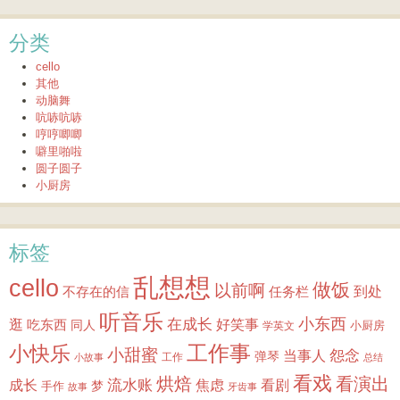
分类
cello
其他
动脑舞
吭哧吭哧
哼哼唧唧
噼里啪啦
圆子圆子
小厨房
标签
乱想想
cello
做饭
以前啊
到处
不存在的信
任务栏
听音乐
小东西
逛
在成长
吃东西
好笑事
同人
小厨房
学英文
小快乐
工作事
小甜蜜
怨念
当事人
弹琴
工作
小故事
总结
看戏
烘焙
看演出
成长
流水账
焦虑
看剧
梦
手作
故事
牙齿事