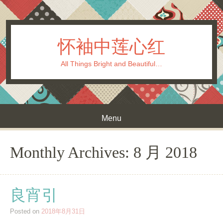
怀袖中莲心红
All Things Bright and Beautiful…
Menu
Skip to content
Monthly Archives:
8 月 2018
良宵引
Posted on
2018年8月31日