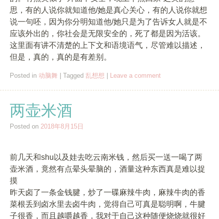
思，有的人说你就知道他/她是真心关心，有的人说你就想
说一句呸，因为你分明知道他/她只是为了告诉女人就是不
应该外出的，你社会是无限安全的，死了都是因为活该。
这里面有讲不清楚的上下文和语境语气，尽管难以描述，
但是，真的，真的是有差别。
Posted in
动脑舞
|
Tagged
乱想想
|
Leave a comment
两壶米酒
Posted on
2018年8月15日
前几天和shu以及娃去吃云南米钱，然后买一送一喝了两
壶米酒，竟然有点晕头晕脑的，酒量这种东西真是难以捉
摸
昨天卤了一条金钱腱，炒了一碟麻辣牛肉，麻辣牛肉的香
菜根丢到卤水里去卤牛肉，觉得自己可真是聪明啊，牛腱
子很香，而且越嚼越香，我对于自己这种随便烧烧就很好