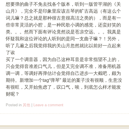
想要弹的曲子不免去找各个版本，听到一版管平湖的《关
山月》，完全不是印象里应该古琴的旷古高远（有这么个
词儿嘛？总之就是那种很古意很高洁之类的），而是有一
些非常灵活的小腔，是一种民歌小调的感觉，还蛮好笑的
类。。。然而下面有评论竟然说是苍凉空远。。。我真是
怀疑我和这位评论的人听到的是同一支曲子嘛？！另外，
听了几遍之后我觉得我的关山月忽然就比以前好一点起来
了诶
买了一个调音器，因为自己这种耳音是非常指望不上的，
只会觉得音准差口气儿，但是又完全调不准，准备用机器
调一调，等调好再弹估计会觉得自己进步一大截吧，颇为
期待。新增加一个tag“弹琴” 最近的案子没有很顺，生意没
有很旺，又开始焦虑了，叹口气，唉，到底怎么样才能发
财呢？
Posted in
其他
|
Leave a comment
Post navigation