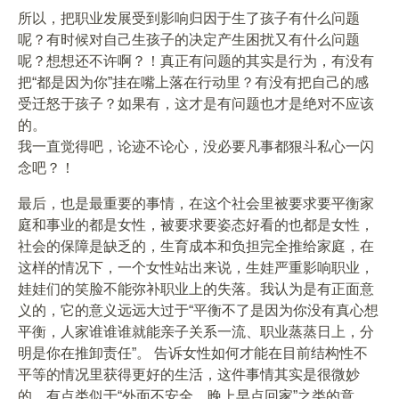
所以，把职业发展受到影响归因于生了孩子有什么问题
呢？有时候对自己生孩子的决定产生困扰又有什么问题
呢？想想还不许啊？！真正有问题的其实是行为，有没有
把“都是因为你”挂在嘴上落在行动里？有没有把自己的感
受迁怒于孩子？如果有，这才是有问题也才是绝对不应该
的。
我一直觉得吧，论迹不论心，没必要凡事都狠斗私心一闪
念吧？！
最后，也是最重要的事情，在这个社会里被要求要平衡家
庭和事业的都是女性，被要求要姿态好看的也都是女性，
社会的保障是缺乏的，生育成本和负担完全推给家庭，在
这样的情况下，一个女性站出来说，生娃严重影响职业，
娃娃们的笑脸不能弥补职业上的失落。我认为是有正面意
义的，它的意义远远大过于“平衡不了是因为你没有真心想
平衡，人家谁谁谁就能亲子关系一流、职业蒸蒸日上，分
明是你在推卸责任”。 告诉女性如何才能在目前结构性不
平等的情况里获得更好的生活，这件事情其实是很微妙
的。有点类似于“外面不安全，晚上早点回家”之类的意