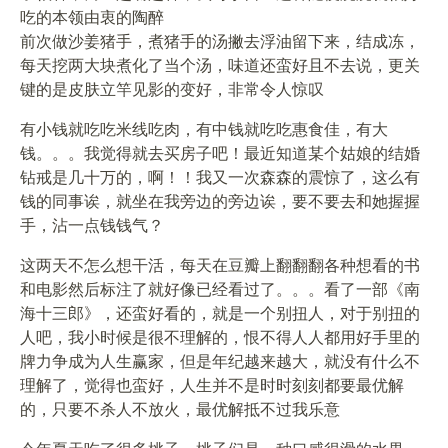
吃的本领由衷的陶醉
前次做沙姜猪手，煮猪手的汤撇去浮油留下来，结成冻，
每天挖两大块煮化了当个汤，味道还蛮好且不去说，更关
键的是皮肤立竿见影的变好，非常令人惊叹
有小钱就吃吃米线吃肉，有中钱就吃吃惠食佳，有大
钱。。。我觉得就去买房子吧！最近知道某个姑娘的结婚
钻戒是几十万的，啊！！我又一次森森的震惊了，这么有
钱的同事诶，就坐在我旁边的旁边诶，要不要去和她握握
手，沾一点钱钱气？
这两天不怎么想干活，每天在豆瓣上翻翻翻各种想看的书
和电影然后标注了就好像已经看过了。。。看了一部《南
海十三郎》，还蛮好看的，就是一个别扭人，对于别扭的
人吧，我小时候是很不理解的，恨不得人人都用好手里的
牌力争成为人生赢家，但是年纪越来越大，就没有什么不
理解了，觉得也蛮好，人生并不是时时刻刻都要最优解
的，只要不杀人不放火，最优解抵不过我乐意