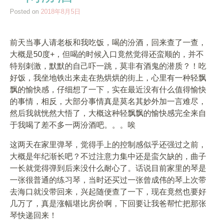
Posted on
2018年8月5日
前天当事人请老板和我吃饭，喝的汾酒，回来查了一查，
大概是50度+，但喝的时候入口竟然觉得还蛮顺的，并不
特别刺激，默默的自己吓一跳，莫非有酒鬼的潜质？！吃
好饭，我坐地铁出来走在热烘烘的街上，心里有一种轻飘
飘的愉快感，仔细想了一下，实在最近没有什么值得愉快
的事情，相反，大部分事情真是莫名其妙外加一言难尽，
然后我就恍然大悟了，大概这种轻飘飘的愉快感完全来自
于我喝了差不多一两汾酒吧。。。唉
这两天在家里弹琴，觉得手上的控制感似乎还强过之前，
大概是年纪渐长吧？不过注意力集中还是蛮欠缺的，曲子
一长就觉得弹到后来没什么耐心了。话说目前家里的琴是
一张很普通的练习琴，当时还买过一张曾成伟的琴上次带
去海口就没带回来，兴起随便查了一下，现在竟然也要好
几万了，真是涨幅堪比房价啊，下回要让我爸帮忙把那张
琴快递回来！