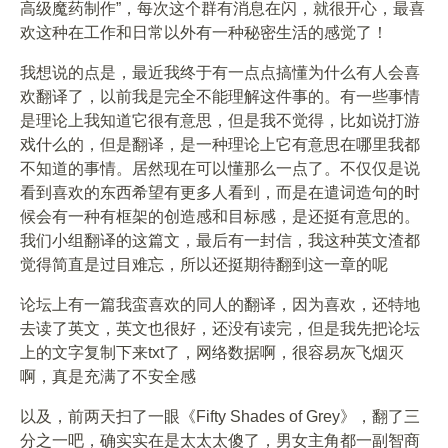
高级魔药制作”，每次这个群有消息在闪，就很开心，最喜
欢这种在工作和日常以外有一种秘密生活的感觉了！
我想说的点是，最近我终于有一点点搞懂为什么有人会喜
欢翻译了，以前我是完全不能理解这件事的。有一些事情
是理论上我知道它很有意思，但是我不觉得，比如说打游
戏什么的，但是翻译，是一种理论上它有意思在哪里我都
不知道的事情。居然现在可以懂那么一点了。不仅仅是说
看到喜欢的东西希望有更多人看到，而是在遣词造句的时
候会有一种有框架的创造感和目标感，是还挺有意思的。
我们小组翻译的这篇文，最后有一封信，我这种英文渣都
觉得简直是过目难忘，所以还挺期待翻到这一章的呢
论坛上有一篇我蛮喜欢的同人的翻译，因为喜欢，还特地
去读了英文，英文也很好，还没有读完，但是我先把论坛
上的文字复制下来txt了，网络数据啊，很容易灰飞烟灭
啊，真是充满了不安全感
以及，前两天扫了一眼《Fifty Shades of Grey》，翻了三
分之一吧，确实实在是太太太傻了，男女主角都一副智商