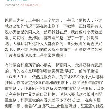
Posted on
2020年8月21日
以周三为例，上午跑了三个地方，下午见了两拨人，不过
就这么忙的情况下还在路上刷了一下微博，正好看到有人
说小天狼星的同人文，然后我就在想，我好像对小天狼星
啦，莉莉啦，詹姆啦，都没啥兴趣，想了一下，我觉得
吧，大概我就对这种人人都喜欢的，备受欢迎的角色没兴
趣吧，也不能说他们的痛苦就不是痛苦，但是这些痛苦对
于读者我来说总体上是非常隔膜啊！
有时候会和魔药群的小朋友一起聊同人，觉得还挺有意思
的，有的地方是聊着聊着就觉得更清晰了。前阵子重读
《双重人生》，依然是很喜欢。为了让SS不像原文里那样
挂掉，作者设定是SS在老邓的要求下，花了很多年配制了
重生剂，让HG随身带着以备必要的时候给哈利喝掉，以免
哈利在拯救世界之前自己挂掉。说起来要花这么长时间配
重生剂，和薛宝钗的冷香丸差不多了都~总之，在尖叫屋
棚那一幕，看着SS血流不止生命慢慢流逝，甚至还对她说