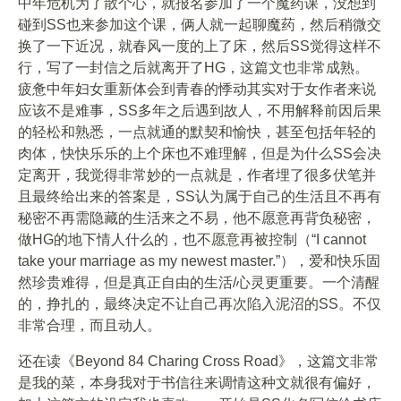
中年危机为了散个心，就报名参加了一个魔药课，没想到
碰到SS也来参加这个课，俩人就一起聊魔药，然后稍微交
换了一下近况，就春风一度的上了床，然后SS觉得这样不
行，写了一封信之后就离开了HG，这篇文也非常成熟。
疲惫中年妇女重新体会到青春的悸动其实对于女作者来说
应该不是难事，SS多年之后遇到故人，不用解释前因后果
的轻松和熟悉，一点就通的默契和愉快，甚至包括年轻的
肉体，快快乐乐的上个床也不难理解，但是为什么SS会决
定离开，我觉得非常妙的一点就是，作者埋了很多伏笔并
且最终给出来的答案是，SS认为属于自己的生活且不再有
秘密不再需隐藏的生活来之不易，他不愿意再背负秘密，
做HG的地下情人什么的，也不愿意再被控制（“I cannot
take your marriage as my newest master.”），爱和快乐固
然珍贵难得，但是真正自由的生活/心灵更重要。一个清醒
的，挣扎的，最终决定不让自己再次陷入泥沼的SS。不仅
非常合理，而且动人。
还在读《Beyond 84 Charing Cross Road》，这篇文非常
是我的菜，本身我对于书信往来调情这种文就很有偏好，