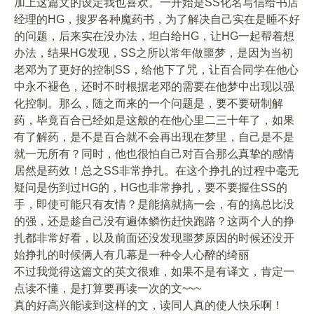
加上这篇文的设定我也喜欢。一开始是SS化名写信给书店
经理的HG，搜罗各种魔药书，为了解决自己实在是睡不好
的问题，后来实在没办法，坦白给HG，让HG一起帮着想
办法，结果HG发现，SS之所以常年做噩梦，是因为当初
老邓为了更好的控制SS，给他下了咒，让百合同学在他心
中永不褪色，还时不时根据老邓的需要在他梦中出现以强
化控制。那么，随之而来的一个问题是，要不要研制解
药，毕竟百合已经如是这般的在他心里二三十年了，如果
有了解药，是不是百合就不会再出现在梦里，自己是不是
就一无所有？同时，他也很怕自己对百合那么真挚的感情
居然是药效！总之SS非常挣扎。在这个挣扎的过程中毫无
疑问是伤到过HG的，HG也非常挣扎，要不要握住SS的
手，即使可能只有友情？是能搞就搞一会，有的搞总比没
的强，还是趁自己没有遍体鳞伤赶快跑路？这两个人的挣
扎都非常好看，以及前面还没发现噩梦原因的时候还没开
始挣扎的时候俩人有几幕是一种令人心醉的绮丽
不过我觉得这篇文的英文很难，如果不是有译文，肯定一
点读不懂，是打算要再读一次的文~~~
真的好高兴能读到这样的文，读同人真的使人快乐啊！