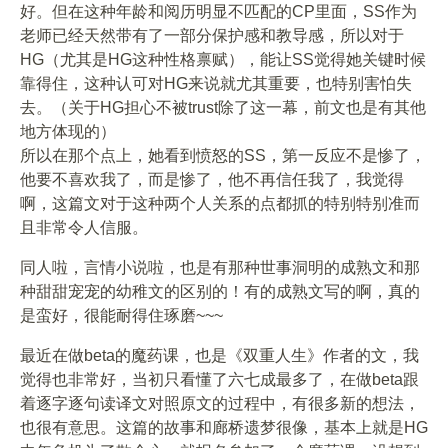
好。但在这种年龄和阅历明显不匹配的CP里面，SS作为
老师已经天然带有了一部分保护感和教导感，所以对于
HG（尤其是HG这种性格禀赋），能让SS觉得她关键时候
靠得住，这种认可对HG来说就尤其重要，也特别害怕失
去。（关于HG担心不被trust除了这一幕，前文也是有其他
地方体现的）
所以在那个点上，她看到愤怒的SS，第一反应不是惨了，
他要不喜欢我了，而是惨了，他不再信任我了，我觉得
啊，这篇文对于这种两个人关系的点都抓的特别特别准而
且非常令人信服。
同人啦，言情小说啦，也是有那种世事洞明的成熟文和那
种甜甜宠宠的幼稚文的区别的！有的成熟文写的啊，真的
是蛮好，很能耐得住琢磨~~~
最近在做beta的魔药课，也是《双重人生》作者的文，我
觉得也非常好，当初只看懂了六七成最多了，在做beta跟
着逐字逐句读译文对照原文的过程中，有很多新的想法，
也很有意思。这篇的故事和廊桥遗梦很像，基本上就是HG