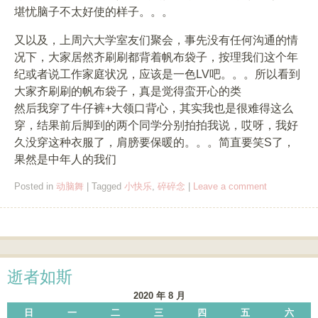
堪忧脑子不太好使的样子。。。
又以及，上周六大学室友们聚会，事先没有任何沟通的情
况下，大家居然齐刷刷都背着帆布袋子，按理我们这个年
纪或者说工作家庭状况，应该是一色LV吧。。。所以看到
大家齐刷刷的帆布袋子，真是觉得蛮开心的类
然后我穿了牛仔裤+大领口背心，其实我也是很难得这么
穿，结果前后脚到的两个同学分别拍拍我说，哎呀，我好
久没穿这种衣服了，肩膀要保暖的。。。简直要笑S了，
果然是中年人的我们
Posted in
动脑舞
|
Tagged
小快乐
,
碎碎念
|
Leave a comment
Post navigation
逝者如斯
2020 年 8 月
日
一
二
三
四
五
六