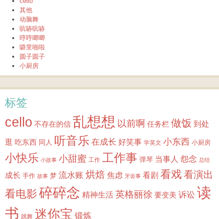
cello
其他
动脑舞
吭哧吭哧
哼哼唧唧
噼里啪啦
圆子圆子
小厨房
标签
乱想想
cello
做饭
以前啊
到处
不存在的信
任务栏
听音乐
小东西
逛
在成长
吃东西
好笑事
同人
小厨房
学英文
小快乐
工作事
小甜蜜
怨念
当事人
弹琴
工作
小故事
总结
看戏
烘焙
看演出
成长
流水账
焦虑
看剧
梦
手作
故事
牙齿事
读
碎碎念
看电影
英格丽徐
诉讼
精神生活
要变美
书
迷你宝
锻炼
跳舞