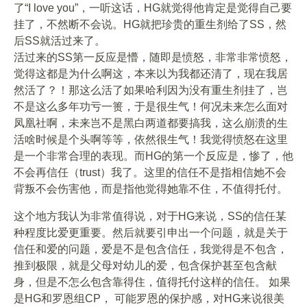
了“I love you”，一听这话，HG就觉得他肯定是觉得自己要
挂了，不然断不会说。HG就把珍贵的重生剂给了SS，然
后SS就活过来了。
活过来的SS第一反应是懵，随即是愤怒，非常非常愤怒，
觉得这都是为什么啊这，本来以为我都还清了，现在我居
然活了？！那这么活了如果哈利因为没有重生剂挂了，岂
不是这么多年功亏一篑，于是很生气！何况未来怎么面对
凤凰社啊，未来岂不是黑白两道都要搞我，这么崩溃的生
活啥时候是个头啊等等，依然很生气！我觉得愤怒在这里
是一个非常合理的表现。而HG的第一个反应是，惨了，他
不会再信任（trust）我了。这里的信任不是指相信她不会
背叛不会伤害他，而是指他觉得她靠不住，不值得托付。
这个地方我认为非常值得说，对于HG来说，SS的信任某
种程度比爱更重要。然后就要引申出一个问题，就是关于
信任和爱的问题，爱是不是包含信任，我觉得是不包含，
推到极限，就是父母对幼儿的爱，包含保护甚至包含献
身，但是不怎么包含靠得住，值得托付这样的信任。 如果
是HG和罗恩组CP， 可能罗恩的保护感，对HG来说很美