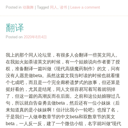
Posted in
动脑舞
|
Tagged
同人
,
读书
|
Leave a comment
翻译
Posted on
2020年8月4日
我上的那个同人论坛里，有很多人会翻译一些英文同人。
在我如火如荼读英文的时候，有一个姑娘说向作者要了授
权，准备翻译一篇叫做《现代高级魔药制作》的文，问有
没有人愿意做beta。虽然这篇文我当时读的时候也就看懂
个七成吧，而且是一个完全廊桥遗梦式的故事，但还算是
挺好看的，尤其是结尾，同人文很容易写着写着就弱掉
了，但这一篇的高潮反而在后面。之前和这位姑娘聊过几
句，所以就自告奋勇去做beta，然后还有一位小妹妹（后
来知道真的是小妹妹啊！估计比我小一轮吧）也报了名，
于是我们一人做单数章节的中文beta和双数章节的英文
beta，一人反一反，建了一个微信小组，名字就叫做“现代