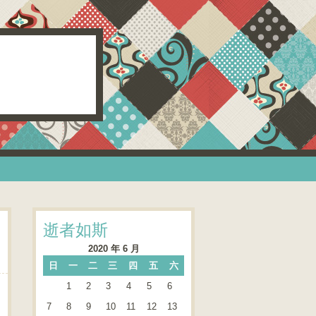
逝者如斯
2020 年 6 月
日
一
二
三
四
五
六
1
2
3
4
5
6
7
8
9
10
11
12
13