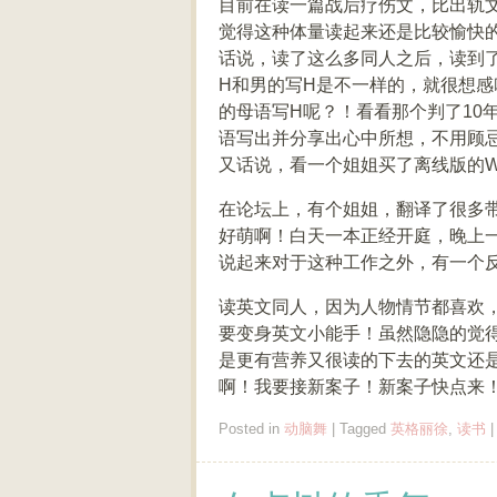
目前在读一篇战后疗伤文，比出轨
觉得这种体量读起来还是比较愉快
话说，读了这么多同人之后，读到
H和男的写H是不一样的，就很想
的母语写H呢？！看看那个判了10
语写出并分享出心中所想，不用顾
又话说，看一个姐姐买了离线版的W
在论坛上，有个姐姐，翻译了很多
好萌啊！白天一本正经开庭，晚上
说起来对于这种工作之外，有一个
读英文同人，因为人物情节都喜欢
要变身英文小能手！虽然隐隐的觉
是更有营养又很读的下去的英文还
啊！我要接新案子！新案子快点来
Posted in
动脑舞
|
Tagged
英格丽徐
,
读书