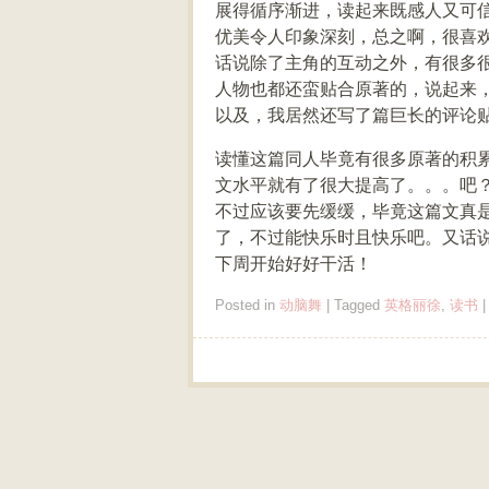
展得循序渐进，读起来既感人又可
优美令人印象深刻，总之啊，很喜
话说除了主角的互动之外，有很多
人物也都还蛮贴合原著的，说起来
以及，我居然还写了篇巨长的评论
读懂这篇同人毕竟有很多原著的积
文水平就有了很大提高了。。。吧
不过应该要先缓缓，毕竟这篇文真
了，不过能快乐时且快乐吧。又话
下周开始好好干活！
Posted in
动脑舞
|
Tagged
英格丽徐
,
读书
Post navigation