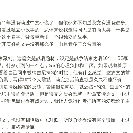
有半年没有读过中文小说了，但依然并不知道英文有没有进步。
有看过独立小故事的，总体来说我觉得同人是有两大类，一类是
用这个名字、背景重新讲一个很独立的故事。
类其实好的文并没有那么多，而且看多了会蛮累的
的！
也很让我印象深刻。这篇文是战后题材，设定是战争结束之后10年，SS和
界。特别讲到的一个点，SS的心理负担和自厌。如果说顺着原
看着自己同事被纳吉尼搞S的时候，他有什么感觉，这篇文的前
的负累，写得非常令人震撼，读完之后简直就是久久不能平静
别是情感操控的反感，警惕但是熟练，就还蛮SS的。里面SS的
论坛里读的翻译版，但是读完之后会想就一些章节读原文。不过
一些角色黑化得有点太过，就让人觉得作者把所有的爱都给了主
英文，也没有翻译版可以对照，所以总觉得没有完全读懂，不过
。。。廊桥遗梦嘛！