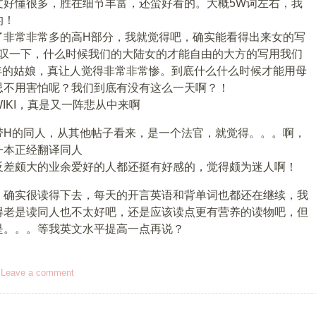
文好懂很多，胜在细节丰富，还蛮好看的。大概5W词左右，我
的！
了非常非常多的高H部分，我就觉得吧，确实能看得出来女的写
感叹一下，什么时候我们的大陆女的才能自由的大方的写用我们
年的姑娘，真让人觉得非常非常惨。到底什么什么时候才能用母
忌不用害怕呢？我们到底有没有这么一天啊？！
IKI，真是又一阵悲从中来啊
带H的同人，从其他帖子看来，是一个法官，就觉得。。。啊，
一本正经翻译同人
反差颇大的业余爱好的人都还挺有好感的，觉得颇为迷人啊！
，确实很读得下去，每天的开言英语和背单词也都还在继续，我
得老是读同人也不太好吧，还是应该读点更有营养的读物吧，但
是。。。等我英文水平提高一点再说？
！
|
Leave a comment