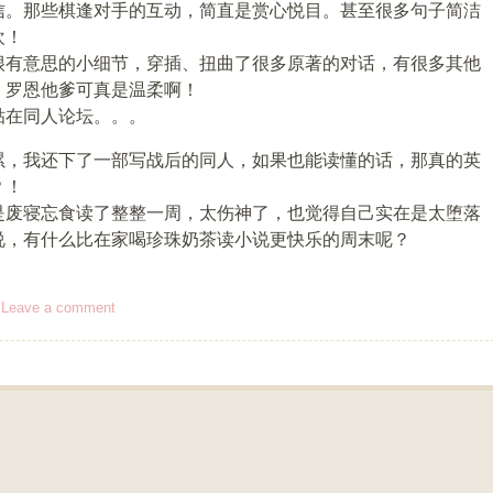
信。那些棋逢对手的互动，简直是赏心悦目。甚至很多句子简洁
欢！
很有意思的小细节，穿插、扭曲了很多原著的对话，有很多其他
，罗恩他爹可真是温柔啊！
贴在同人论坛。。。
累，我还下了一部写战后的同人，如果也能读懂的话，那真的英
？！
是废寝忘食读了整整一周，太伤神了，也觉得自己实在是太堕落
说，有什么比在家喝珍珠奶茶读小说更快乐的周末呢？
|
Leave a comment