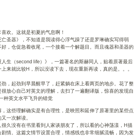
常喜欢。这就是初夏的气息啊！
死亡圣器》，不知道是我读得心浮气躁了还是罗琳确实写得弱
不好，仓促急着收尾，一个接着一个解题目。而且魂器和圣器的
生（second life）》，一篇著名的斯赫同人，贴着原著最后
一上来就比较H，所以没读下去，现在重新再读，真的是。。。
起劲，起劲到早晨醒早了，赶紧躺在床上看两页的地步。花了整
是很放心自己对英文的理解，去扫了一遍翻译版，惊喜的发现自
有一种英文水平飞升的错觉
解，这些理解确实是有合理性，是映照和延伸了原著里的某些点
的又一次解读。
久很久没有在书里看到人家谈朋友了，所以看的心神荡漾，H描
合剧情。这篇文情节设置合理，情感线也非常细腻流畅，因为发