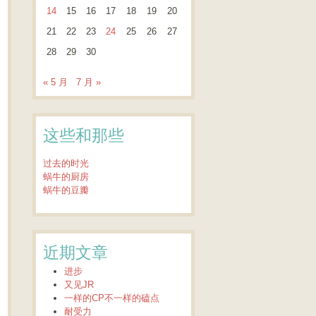
14
15
16
17
18
19
20
21
22
23
24
25
26
27
28
29
30
« 5 月
7 月 »
这些和那些
过去的时光
蜗牛的厨房
蜗牛的豆瓣
近期文章
进步
又见JR
一样的CP不一样的磕点
耐受力