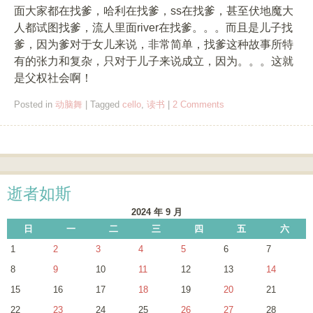
面大家都在找爹，哈利在找爹，ss在找爹，甚至伏地魔大
人都试图找爹，流人里面river在找爹。。。而且是儿子找
爹，因为爹对于女儿来说，非常简单，找爹这种故事所特
有的张力和复杂，只对于儿子来说成立，因为。。。这就
是父权社会啊！
Posted in
动脑舞
|
Tagged
cello
,
读书
|
2 Comments
Post navigation
逝者如斯
2024 年 9 月
日
一
二
三
四
五
六
1
2
3
4
5
6
7
8
9
10
11
12
13
14
15
16
17
18
19
20
21
22
23
24
25
26
27
28