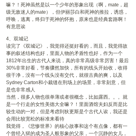
嘛？！死神虽然是以一个少年的形象出现（啊，mate，超
级无敌迷人的mate），但伊丽莎白和死神的推拉，诱惑，
呼唤，逃离，终归于死神的怀抱，原来也是经典套路啊！
有意思诶
4、双城记
读完了《双城记》，我觉得还挺好看的，而且，我觉得故
事的叙述结构也好，里面人物的矛盾性也好，作为一个
1812年出生的古代人来说，真的非常高级非常厉害！最后
30%非常好看，节奏骤然加快，所有的线头开始收，收得
很干净，没有一个线头没有交代，就很古典的爽，以及
Sydney Carton和小裁缝在刑场上的场景，非常刻意，但
是也非常感人
当然，很多人物也很单薄或者很概念，比如露西。。。就
是一个行走的女性美德大全嘛？！里面酒馆夫妇反而是比
较生动的一对，但是考虑到狄更斯是个古代人诶，我还是
会用比较宽松的标准来看待
我觉得，《悲惨世界》的核心故事和这个有点像，都有一
个曾经入狱的成为圣人般形象的父亲，一个沉静的女儿，