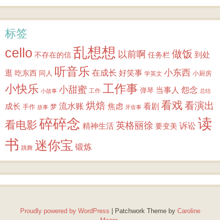
标签
乱想想
cello
做饭
以前啊
到处
不存在的信
任务栏
听音乐
小东西
逛
在成长
吃东西
好笑事
同人
小厨房
学英文
小快乐
工作事
小甜蜜
怨念
当事人
弹琴
工作
小故事
总结
看戏
烘焙
看演出
成长
流水账
焦虑
看剧
梦
手作
故事
牙齿事
读
碎碎念
看电影
英格丽徐
诉讼
精神生活
要变美
书
迷你宝
锻炼
跳舞
Proudly powered by WordPress
|
Patchwork Theme by
Caroline