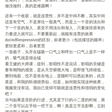
做没做到，真的是难题啊！
还有一个收获，就是连贯性，并不是中间不断，其实中间
还是有空气，不是屏住一股真气，而是上一个音的淡出和
下一个音的渐入，甚至不用淡出和渐入，只要保持原有的
力量进入就可以，不要重新起，就能有连贯的效果
docle和espressivo的区别，前者更小（包括揉弦的频率）
更轻更柔和，后者更宽
一首曲子，头开在猛吸一口气上和呼出一口气上是不一样
的，吸气就是很会猛
看王健的大师课，提到，歌唱性不是说话，歌唱的关键是
要有翱翔的感觉，是从天空俯视大地，是即使飞得很低，
擦到地面，也不是坐在地上，是随时可以悠起来的，此言
甚是，和我的听感很类似，但是，如何能实现这种效果，
视频里没有说。我自己觉得可能就是连贯性和强弱的变化
吧？
乐句如果是音阶的行进，尤其是下行的小二度的时候，第
二个音可以左手轻一些下去，啊！真是立竿见影啊，立刻
就没那么死板了