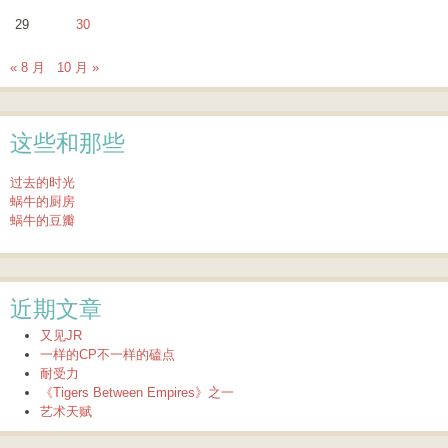
29
30
« 8 月
10 月 »
这些和那些
过去的时光
蜗牛的厨房
蜗牛的豆瓣
近期文章
又见JR
一样的CP不一样的磕点
耐受力
《Tigers Between Empires》之一
艺术天赋