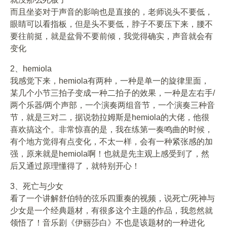
而且坐姿对于声音的影响也是直接的，老师说头不要低，
眼睛可以看指板，但是头不要低，脖子不要压下来，腰不
要往前挺，就是盆骨不要前倾，我觉得确实，声音就会有
变化
2、hemiola
我感觉下来，hemiola有两种，一种是单一的旋律里面，
某几个小节三拍子变成一种二拍子的效果，一种是左右手/
两个乐器/两个声部，一个演奏两组音节，一个演奏三种音
节，就是三对二，据说勃拉姆斯是hemiola的大佬，他很
喜欢搞这个。非常惊喜的是，我在练第一奏鸣曲的时候，
有个地方觉得有点变化，不太一样，会有一种紧张感的加
强，原来就是hemiola啊！也就是先主观上感受到了，然
后又通过原理懂得了，就特别开心！
3、死亡与少女
看了一个讲解舒伯特的弦乐四重奏的视频，说死亡/死神与
少女是一个经典题材，有很多这个主题的作品，我忽然就
领悟了！音乐剧《伊丽莎白》不也是该题材的一种进化