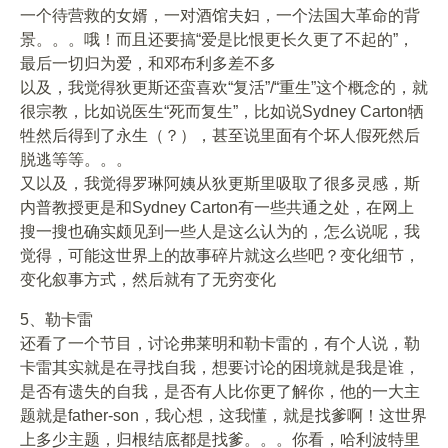
一个待营救的女婿，一对酒馆夫妇，一个法国大革命的背
景。。。哦！而且还要搞“爱是比恨更长久更了不起的”，
最后一切归为爱，和邓布利多差不多
以及，我觉得狄更斯还蛮喜欢“复活”/“重生”这个概念的，就
很宗教，比如说医生“死而复生”，比如说Sydney Carton牺
牲然后得到了永生（？），甚至说里面有个坏人假死然后
脱逃等等。。。
又以及，我觉得罗琳阿姨从狄更斯里吸取了很多灵感，斯
内普教授更是和Sydney Carton有一些共通之处，在网上
搜一搜也确实颇见到一些人是这么认为的，怎么说呢，我
觉得，可能这世界上的故事碎片就这么些吧？变化细节，
变化叙事方式，然后就有了无穷变化
5、勒卡雷
还看了一个节目，讨论弗莱明和勒卡雷的，有个人说，勒
卡雷其实就是在寻找自我，想要讨论的困境就是我是谁，
是否有遗失的自我，是否有人比你更了解你，他的一大主
题就是father-son，我心想，这我懂，就是找爹啊！这世界
上多少主题，归根结底都是找爹。。。你看，哈利波特里