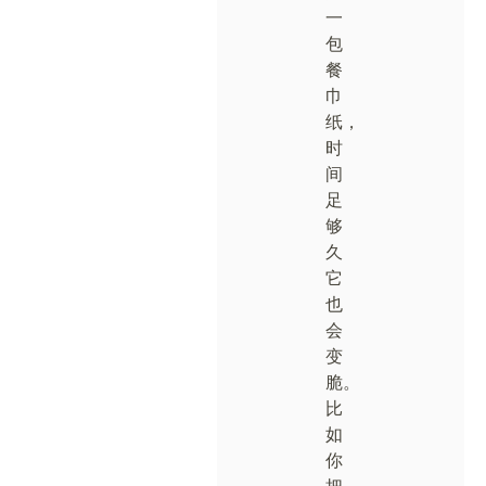
一
包
餐
巾
纸，
时
间
足
够
久
它
也
会
变
脆。
比
如
你