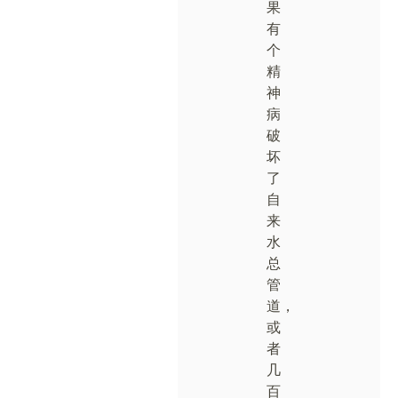
果
有
个
精
神
病
破
坏
了
自
来
水
总
管
道，
或
者
几
百