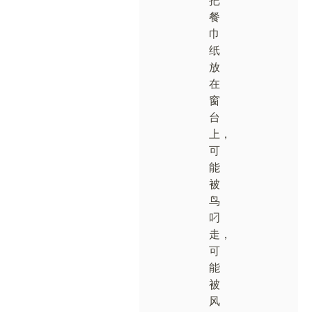
把
餐
巾
纸
放
在
窗
台
上，
可
能
被
鸟
叼
走，
可
能
被
风