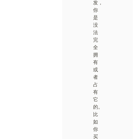
发，
你
是
没
法
完
全
拥
有
或
者
占
有
它
的。
比
如
你
买