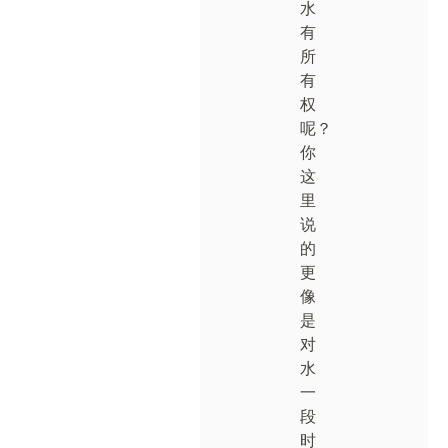
水
有
所
有
权
呢？
你
这
里
说
的
更
像
是
对
水
一
段
时