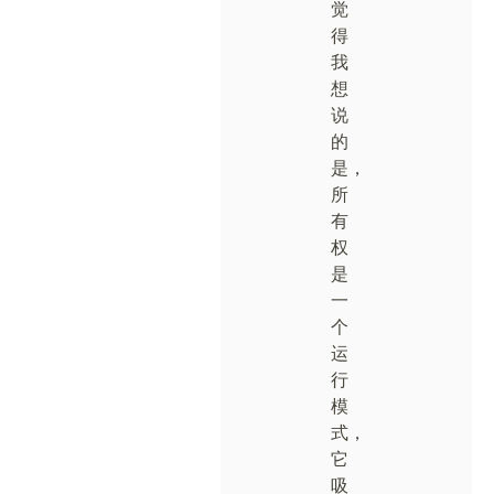
觉
得
我
想
说
的
是，
所
有
权
是
一
个
运
行
模
式，
它
吸