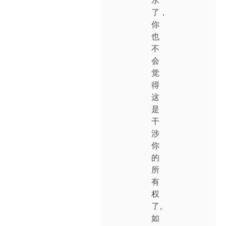
水
了，
你
也
不
会
觉
得
这
是
干
涉
你
的
所
有
权
了。
如