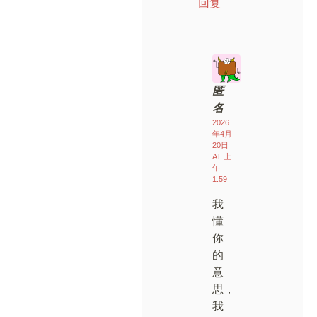
回复
匿
名
2026
年4月
20日
AT 上
午
1:59
我
懂
你
的
意
思，
我