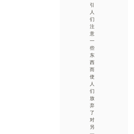
引
人
们
注
意
一
些
东
西
而
使
人
们
放
弃
了
对
另