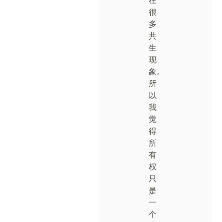
在
很
多
共
生
现
象。
所
以
我
觉
得
所
有
权
只
是
一
个