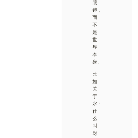
眼
镜，
而
不
是
世
界
本
身。
比
如
关
于
水：
什
么
叫
对