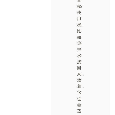
置
权/
使
用
权。
比
如
你
把
水
接
回
来，
放
着，
它
也
会
蒸