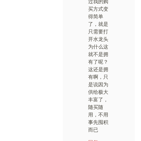
过我的购
买方式变
得简单
了，就是
只需要打
开水龙头
为什么这
就不是拥
有了呢？
这还是拥
有啊，只
是说因为
供给极大
丰富了，
随买随
用，不用
事先囤积
而已