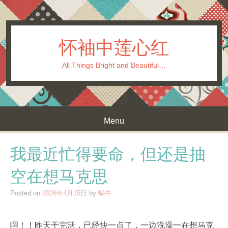
怀袖中莲心红
All Things Bright and Beautiful…
Menu
Skip to content
我最近忙得要命，但还是抽
空在想马克思
Posted on
2026年4月15日
by
蜗牛
啊！！昨天干完活，已经快一点了，一边洗澡一在想马克