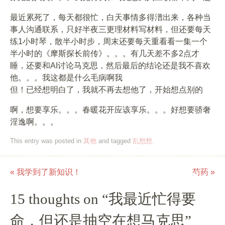
最近累死了，每天都很忙，白天事情多得潽出来，各种当
事人沟通联系，只好半夜三更理材料写材料，但还要每天
练1小时琴，散半小时步，周末还要每天重看看一集一个
半小时的《摩斯探长前传》。。。有几天差不多2点才
睡，还要和AI讨论马克思，然后最后的结论还是我不喜欢
他。。。我这都是什么毛病啊我
但！已经想明白了，我就不再去想他了，开始想点别的
啊，想要享乐。。。春暖花开应该享乐。。。好想要骄奢
淫逸啊。。。
This entry was posted in
其他
and tagged
乱想想
.
«
我学到了新知识！
芍药
»
Post navigation
15 thoughts on “
我最近忙得要
命，但还是抽空在想马克思
”