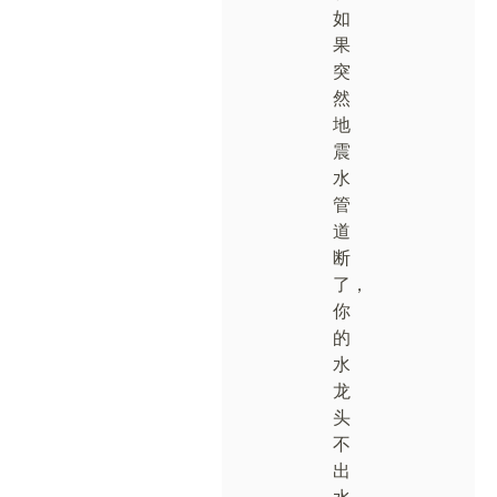
如
果
突
然
地
震
水
管
道
断
了，
你
的
水
龙
头
不
出