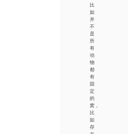
比
如
并
不
是
所
有
动
物
都
有
固
定
的
窝，
比
如
存