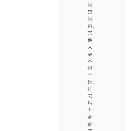
间
空
间
内、
其
他
人
类
不
得
干
涉、
排
它
独
占
的
处