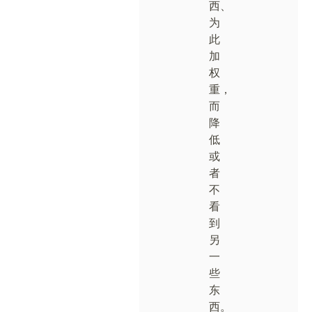
西、
为
此
加
权
重，
而
降
低
或
者
不
看
到
另
一
些
东
西。