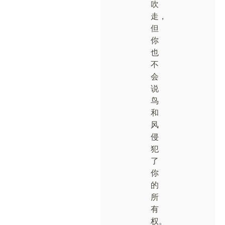
吹
走，
但
你
也
不
会
说
鸟
和
风
侵
犯
了
你
的
所
有
权。