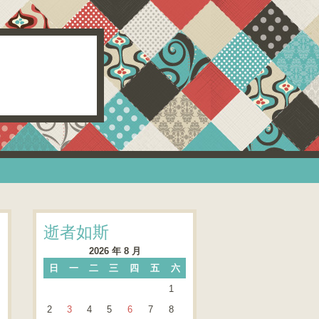
逝者如斯
2026 年 8 月
日
一
二
三
四
五
六
1
2
3
4
5
6
7
8