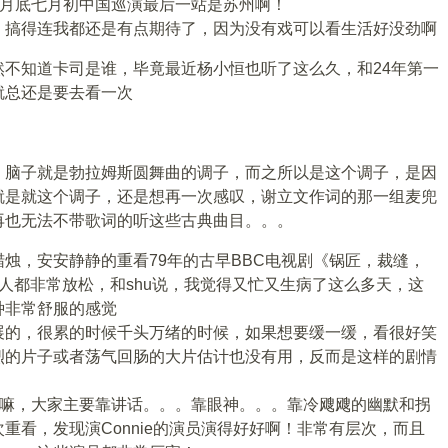
六月底七月初中国巡演最后一站是苏州啊！
，搞得连我都还是有点期待了，因为没有戏可以看生活好没劲啊
不知道卡司是谁，毕竟最近杨小恒也听了这么久，和24年第一
就总还是要去看一次
，脑子就是勃拉姆斯圆舞曲的调子，而之所以是这个调子，是因
就是就这个调子，还是想再一次感叹，谢立文作词的那一组麦兜
再也无法不带歌词的听这些古典曲目。。。
烛，安安静静的重看79年的古早BBC电视剧《锅匠，裁缝，
人都非常放松，和shu说，我觉得又忙又生病了这么多天，这
种非常舒服的感觉
展的，很累的时候千头万绪的时候，如果想要缓一缓，看很好笑
烈的片子或者荡气回肠的大片估计也没有用，反而是这样的剧情
剧嘛，大家主要靠讲话。。。靠眼神。。。靠冷飕飕的幽默和拐
重看，发现演Connie的演员演得好好啊！非常有层次，而且