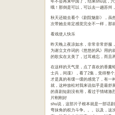
年不会再来中国了，结果shu说，
哦！那倒是可以，可以去一趟苏州
秋天还能去看个《剧院魅影》，虽然
次带她去肯定感觉完全不一样，那
看戏使人快乐
昨天晚上夜凉如水，非常非常舒服
为谢立文作词的《悠悠的风》用的
的歌实在太美了，过耳难忘，而且
在这样的天气里，点了喜欢的香薰蜡
士兵，间谍》，看了2集，觉得整个
才是真的有缓一缓的感觉了，有一
就，这种放松对我来说似乎是最舒
的喜剧短剧没有用，看过于情绪激
片刚刚好
shu说，这部片子根本就是一部话
弯抹角的权力斗争。。。以及，这次