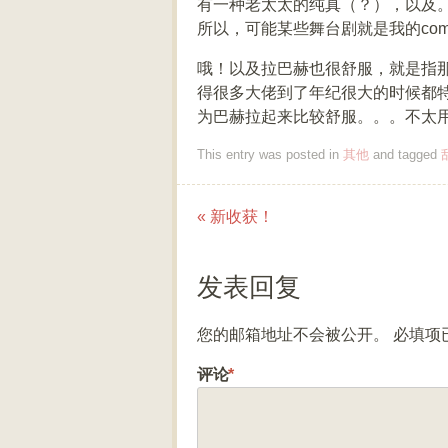
有一种老太太的纯真（？），以及
所以，可能某些舞台剧就是我的comfort
哦！以及拉巴赫也很舒服，就是指
得很多大佬到了年纪很大的时候都
为巴赫拉起来比较舒服。。。不太
This entry was posted in
其他
and tagged
«
新收获！
Post navigation
发表回复
您的邮箱地址不会被公开。
必填项
评论
*