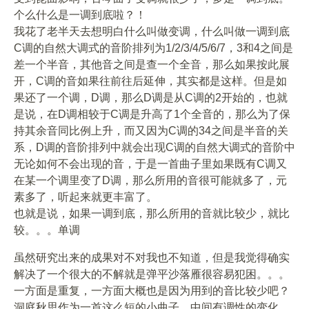
个么什么是一调到底啦？！
我花了老半天去想明白什么叫做变调，什么叫做一调到底
C调的自然大调式的音阶排列为1/2/3/4/5/6/7，3和4之间是
差一个半音，其他音之间是查一个全音，那么如果按此展
开，C调的音如果往前往后延伸，其实都是这样。但是如
果还了一个调，D调，那么D调是从C调的2开始的，也就
是说，在D调相较于C调是升高了1个全音的，那么为了保
持其余音同比例上升，而又因为C调的34之间是半音的关
系，D调的音阶排列中就会出现C调的自然大调式的音阶中
无论如何不会出现的音，于是一首曲子里如果既有C调又
在某一个调里变了D调，那么所用的音很可能就多了，元
素多了，听起来就更丰富了。
也就是说，如果一调到底，那么所用的音就比较少，就比
较。。。单调
虽然研究出来的成果对不对我也不知道，但是我觉得确实
解决了一个很大的不解就是弹平沙落雁很容易犯困。。。
一方面是重复，一方面大概也是因为用到的音比较少吧？
洞庭秋思作为一首这么短的小曲子，中间有调性的变化，