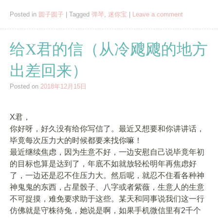
Posted in
圆子圆子
|
Tagged
弹琴
,
迷你宝
|
Leave a comment
给X君的信（从冷飕飕的地方
出差回来）
Posted on
2018年12月15日
X君，
你好呀，好久没有给你写信了。最近又想要和你讲讲话，
毕竟每次压力大的时候都要来找你嘛！
最近继续焦虑，因为生意不好，一边安慰自己说毕竟年初
的目标也算是达到了，年底不如就放轻松明年再焦虑好
了，一边还是忍不住压力大。然后呢，就忍不住看各种神
神鬼鬼的东西，占星骰子、八字或者紫薇，生意人的生意
不可捉摸，难免要求助于这些。某天和同事说我们这一行
仿佛就是守株待兔，她说是啊，如果手机微信里有2千个