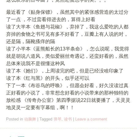
最近看了《贴身保镖》，虽然其中的紧张感营造的太过分
了一点 ，不过蛮看得进去的，算得上好看
读了大半本《鱼翅与花椒》，弃掉了，我这么爱吃的人都
弃掉的食物之书可见有多不好看了，豆瓣上有人说的对，
还是隔，隔靴搔痒的隔
读了小半本《蓝熊船长的13半条命》，怎么说呢，我觉得
就是胡说八道风，类似爱丽丝奇遇记，还蛮好看的，虽然
总体来说我不是很懂这种风
读了本《她们》，上周读完的吧，但是已经没啥印象了
读了本《红与黑》的开头，似乎还可以
下了一本《布谷鸟的呼唤》，但愿会好看，好久没读过真
正好看的小说了，非常想念好看的小说带来的那种独特的
放松感 《传奇办公室》第四季据说22日就要播了，天灵灵
地灵灵一定要有字幕组，啊！！
Posted in
动脑舞
|
Tagged
弹琴
,
读书
|
Leave a comment