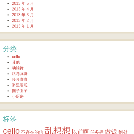
2013 年 5 月
2013 年 4 月
2013 年 3 月
2013 年 2 月
2013 年 1 月
分类
cello
其他
动脑舞
吭哧吭哧
哼哼唧唧
噼里啪啦
圆子圆子
小厨房
标签
乱想想
cello
做饭
以前啊
到处
不存在的信
任务栏