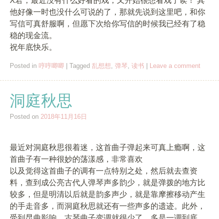
X君，最近没有什么好看的戏，又开始很想看戏了诶！ 其
他好像一时也没什么可说的了，那就先说到这里吧，和你
写信可真舒服啊，但愿下次给你写信的时候我已经有了稳
稳的现金流。
祝年底快乐。
Posted in
哼哼唧唧
|
Tagged
乱想想
,
弹琴
,
读书
|
Leave a comment
洞庭秋思
Posted on
2018年11月16日
最近对洞庭秋思很着迷，这首曲子弹起来可真上瘾啊，这
首曲子有一种很妙的荡漾感，非常喜欢
以及觉得这首曲子的调有一点特别之处，然后就去查资
料，查到成公亮古代人弹琴声多韵少，就是弹拨的地方比
较多，但是明清以后就是韵多声少，就是靠摩擦移动产生
的手走音多，而洞庭秋思就还有一些声多的遗迹。此外，
受到昆曲影响，古琴曲子变调就很少了，多是一调到底。