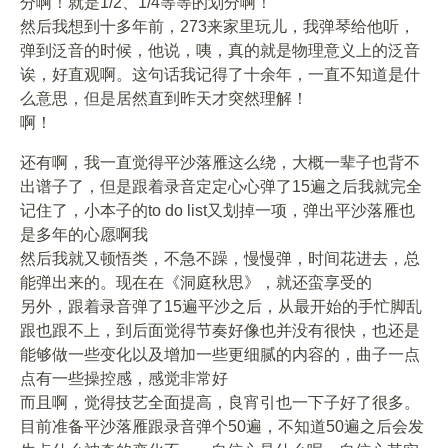
分啊！就是1/2、1/4等等的划分啊！
然后我想到十多年前，273来家里玩儿，我弹琴给他听，
弹到泛音的时候，他说，咦，真的就是物理意义上的泛音
诶，好直观啊。这句话我记得了十余年，一直不知道是什
么意思，但是居然直到昨天才突然理解！
啊！
还有啊，我一直觉得平沙落雁这么绕，大概一辈子也背不
出谱子了，但是跟着录音定定心心弹了15遍之后我就完全
记住了，小本子的to do list又划掉一项，弹出平沙落雁也
是多年的心愿啊我
然后我就又顿悟类，不急不躁，慢慢弹，时间花进去，总
能弹出来的。现在在《洞庭秋思》，就还蛮享受的
另外，跟着录音弹了15遍平沙之后，从最开始的手忙脚乱
跟也跟不上，到后面觉得节奏好像也并没有很快，也还是
能够做一些变化以及增加一些更细腻的内容的，曲子一点
点有一些操控感，感觉非常好
而且啊，觉得技艺全面提高，良宵引也一下子好了很多。
目前准备平沙落雁跟录音弹个50遍，不知道50遍之后会发