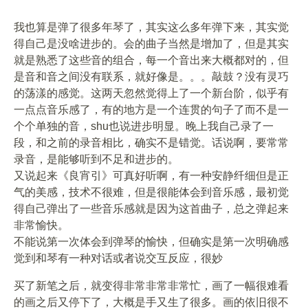
我也算是弹了很多年琴了，其实这么多年弹下来，其实觉
得自己是没啥进步的。会的曲子当然是增加了，但是其实
就是熟悉了这些音的组合，每一个音出来大概都对的，但
是音和音之间没有联系，就好像是。。。敲鼓？没有灵巧
的荡漾的感觉。这两天忽然觉得上了一个新台阶，似乎有
一点点音乐感了，有的地方是一个连贯的句子了而不是一
个个单独的音，shu也说进步明显。晚上我自己录了一
段，和之前的录音相比，确实不是错觉。话说啊，要常常
录音，是能够听到不足和进步的。
又说起来《良宵引》可真好听啊，有一种安静纤细但是正
气的美感，技术不很难，但是很能体会到音乐感，最初觉
得自己弹出了一些音乐感就是因为这首曲子，总之弹起来
非常愉快。
不能说第一次体会到弹琴的愉快，但确实是第一次明确感
觉到和琴有一种对话或者说交互反应，很妙
买了新笔之后，就变得非常非常非常忙，画了一幅很难看
的画之后又停下了，大概是手又生了很多。画的依旧很不