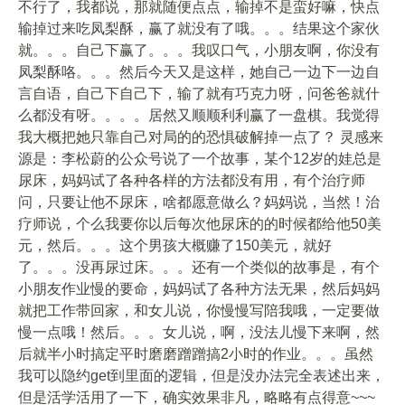
不行了，我都说，那就随便点点，输掉不是蛮好嘛，快点
输掉过来吃凤梨酥，赢了就没有了哦。。。结果这个家伙
就。。。自己下赢了。。。我叹口气，小朋友啊，你没有
凤梨酥咯。。。然后今天又是这样，她自己一边下一边自
言自语，自己下自己下，输了就有巧克力呀，问爸爸就什
么都没有呀。。。。居然又顺顺利利赢了一盘棋。我觉得
我大概把她只靠自己对局的的恐惧破解掉一点了？ 灵感来
源是：李松蔚的公众号说了一个故事，某个12岁的娃总是
尿床，妈妈试了各种各样的方法都没有用，有个治疗师
问，只要让他不尿床，啥都愿意做么？妈妈说，当然！治
疗师说，个么我要你以后每次他尿床的的时候都给他50美
元，然后。。。这个男孩大概赚了150美元，就好
了。。。没再尿过床。。。还有一个类似的故事是，有个
小朋友作业慢的要命，妈妈试了各种方法无果，然后妈妈
就把工作带回家，和女儿说，你慢慢写陪我哦，一定要做
慢一点哦！然后。。。女儿说，啊，没法儿慢下来啊，然
后就半小时搞定平时磨磨蹭蹭搞2小时的作业。。。虽然
我可以隐约get到里面的逻辑，但是没办法完全表述出来，
但是活学活用了一下，确实效果非凡，略略有点得意~~~