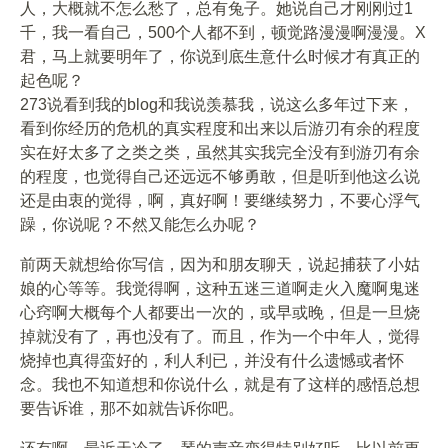
人，大概就不怎么愁了，总有兔子。她说自己才刚刚过1
千，我一看自己，500个人都不到，顿觉路漫漫啊漫漫。X
君，马上就要明年了，你说到底生意什么时候才有真正的
起色呢？
273说看到我的blog和我说羡慕我，说这么多年过下来，
看到你经历的危机的真实程度和出来以后游刃有余的程度
实在好太多了之类之类，虽然其实我完全没有到游刃有余
的程度，也觉得自己还远远不够勇敢，但是听到他这么说
还是由衷的觉得，啊，真好啊！要继续努力，不要心浮气
躁，你说呢？不然又能怎么办呢？
前两天就想给你写信，因为和朋友聊天，说起捕获了小姑
娘的心等等。我觉得啊，这种五迷三道啊走火入魔啊鬼迷
心窍啊大概每个人都要出一次的，或早或晚，但是一旦烧
掉就没有了，再也没有了。而且，作为一个中年人，觉得
烧掉也真得蛮好的，利人利已，并没有什么遗憾或者怀
念。我也不知道想和你说什么，就是有了这样的感悟总想
要告诉谁，那不如就告诉你吧。