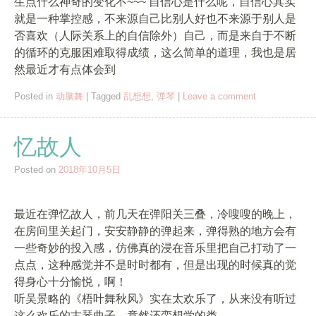
生点什么神奇的变化不~~~ 自信心是什么呢，自信心其实
就是一种掌控感，不来源自己比别人好也不来源于别人是
否喜欢（人际关系上的自信除外）自己，而是来自于不断
的循环的克服困难取得成绩，这么简单的道理，我也是居
然最近才有点体会到
Posted in
动脑舞
|
Tagged
乱想想
,
弹琴
|
Leave a comment
忆故人
Posted on
2018年10月5日
最近在弹忆故人，前几天在弹阳关三叠，冷嗖嗖的晚上，
在房间里关起门，安安静静的弹起来，弹得熟的地方会有
一些奇妙的投入感，仿佛真的浸在音乐里把自己打动了一
点点，这种感觉并不是时时都有，但是出现的时候真的觉
得身心十分愉悦，啊！
听吴景略的《梧叶舞秋风》实在太欢乐了，从来没有听过
这么欢乐的古琴曲子，竟然还蛮想学的类。。。