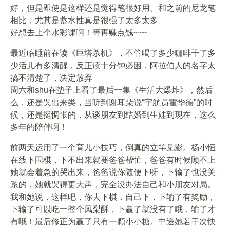
好，但是即使是这样还是觉得笔很好用。和之前的尼龙笔
相比，尤其是蓄水性真是很强了太多太多
好想去上个水彩课啊！等再赚点钱~~~
最近临睡前在读《巨塔杀机》，不管喝了多少咖啡干了多
少活儿有多清醒，反正读十分钟必困，阿拉伯人的名字太
搞不清楚了，决定放弃
周六和shu在垫子上看了最后一集《生活大爆炸》，然后
么，还是哭出来类，当听到谢耳朵说“宇航员霍华德”的时
候，还是挺惆怅的，从谈朋友到结婚到生娃到现在，这么
多年的陪伴啊！
前两天运用了一个育儿小技巧，倒真的立竿见影。杨小恒
在线下围棋，下不出来就要爸爸帮忙，爸爸有时候顾不上
她就会着急的哭出来，爸爸说你随便下呀，下输了也没关
系的，她就哭得更大声，完全没办法自己和小朋友对局。
我和她说，这样吧，你去下棋，自己下，下输了有奖励，
下输了可以吃一整个凤梨酥，下赢了就没有了哦，输了才
有哦！最后修正为赢了只有一颗小小糖。中途她若干次快