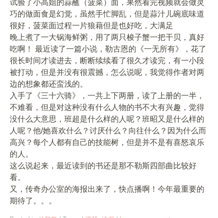
试验了小高姐的蒜蘸（菠菜）面，果然看完视频就会做灵
巧的做面食是幻觉，虽然手忙脚乱，但是蒜汁儿碗底味道
很好，菠菜面过程一片狼藉但是也好吃，大满足
晚上煮了一大锅海鲜粥，用了两只梭子蟹一把干贝，真好
吃啊！ 最近读了一篇小说，勒古恩的《一无所有》，花了
很长时间才读进去，断断续续看了很久才读完，有一小段
被打动，但是并没有很震撼，怎么说呢，我觉得作者对两
边的想象都还蛮浅的。
入手了《三十六骑》，一共上下两册，读了上册的一半，
不难看，但是对这种没有什么人物的书不大有兴趣，觉得
没什么大意思，班超是什么样的人呢？班昭又是什么样的
人呢？他/她喜欢什么？讨厌什么？向往什么？因为什么而
高兴？每个人都有自己的技能树，但是并不是有喜怒哀乐
的人。
这么说起来，最近读到的书还是那不勒斯四部曲比较好
看。
又，传奇办公室的海报出来了，快点播啊！今年最重要的
期待了。。。