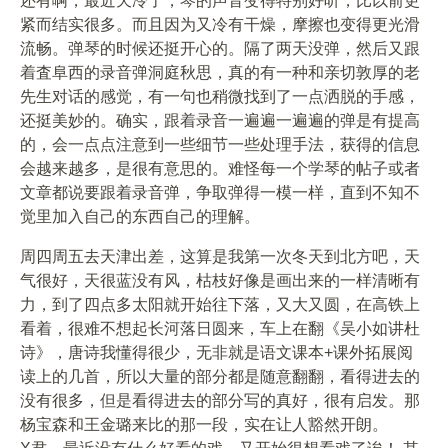
还有啊，最近天冷了，琴的声音变得特别好听，比以前更
紧而结实很多。而且因为又冷有干燥，摩擦也变得更光滑
流畅。弹琴的时候还挺开心的。隔了两天没弹，然后又跟
着査阜西的录音弹洞庭秋思，真的有一种和亲切敦厚的老
先生对话的感觉，有一句也稍微找到了一点洒脱的手感，
还挺美妙的。确实，跟着录音一遍遍一遍遍的弹是有提高
的，会一点点注意到一些细节一些处理手法，获得的信息
会越来越多，是很有意思的。难怪每一个学琴的帖子或者
文章都说要跟着录音弹，争取弹得一模一样，直到不知不
觉里加入自己的东西自己的理解。
周四周五去天津出差，这算是我第一次冬天到北方吧，天
气很好，天很蓝没有风，枯枝好像是画出来的一样清晰有
力，到了四点多太阳就开始往下落，又大又圆，在高铁上
看着，很难不想起长河落日圆来，车上在翻《吴小如讲杜
诗》，唐诗我懂得很少，无非就是语文课本+课外拓展阅
读上的几首，所以大量的部分都是随意翻翻，看得进去的
没有很多，但是看得进去的部分写的真好，很有启发。那
杨宝森和王金璐来比的那一段，实在让人豁然开朗。