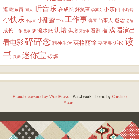
听音乐
小东西
逛
在成长
吃东西
好笑事
同人
小厨房
学英文
小快乐
工作事
小甜蜜
怨念
当事人
弹琴
工作
小故事
总结
看戏
烘焙
看演出
成长
流水账
焦虑
看剧
梦
手作
故事
牙齿事
读
碎碎念
看电影
英格丽徐
诉讼
精神生活
要变美
书
迷你宝
锻炼
跳舞
Proudly powered by WordPress
|
Patchwork Theme by
Caroline
Moore
.