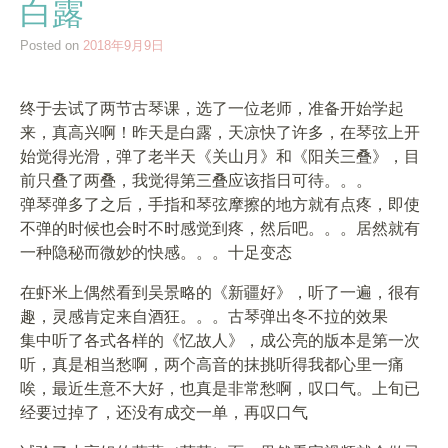
白露
Posted on
2018年9月9日
终于去试了两节古琴课，选了一位老师，准备开始学起
来，真高兴啊！昨天是白露，天凉快了许多，在琴弦上开
始觉得光滑，弹了老半天《关山月》和《阳关三叠》，目
前只叠了两叠，我觉得第三叠应该指日可待。。。
弹琴弹多了之后，手指和琴弦摩擦的地方就有点疼，即使
不弹的时候也会时不时感觉到疼，然后吧。。。居然就有
一种隐秘而微妙的快感。。。十足变态
在虾米上偶然看到吴景略的《新疆好》，听了一遍，很有
趣，灵感肯定来自酒狂。。。古琴弹出冬不拉的效果
集中听了各式各样的《忆故人》，成公亮的版本是第一次
听，真是相当愁啊，两个高音的抹挑听得我都心里一痛
唉，最近生意不大好，也真是非常愁啊，叹口气。上旬已
经要过掉了，还没有成交一单，再叹口气