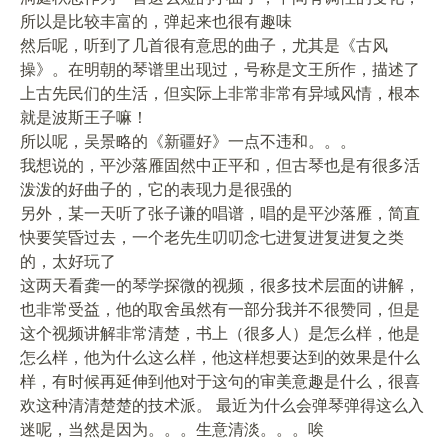
所以是比较丰富的，弹起来也很有趣味
然后呢，听到了几首很有意思的曲子，尤其是《古风
操》。在明朝的琴谱里出现过，号称是文王所作，描述了
上古先民们的生活，但实际上非常非常有异域风情，根本
就是波斯王子嘛！
所以呢，吴景略的《新疆好》一点不违和。。。
我想说的，平沙落雁固然中正平和，但古琴也是有很多活
泼泼的好曲子的，它的表现力是很强的
另外，某一天听了张子谦的唱谱，唱的是平沙落雁，简直
快要笑昏过去，一个老先生叨叨念七进复进复进复之类
的，太好玩了
这两天看龚一的琴学探微的视频，很多技术层面的讲解，
也非常受益，他的取舍虽然有一部分我并不很赞同，但是
这个视频讲解非常清楚，书上（很多人）是怎么样，他是
怎么样，他为什么这么样，他这样想要达到的效果是什么
样，有时候再延伸到他对于这句的审美意趣是什么，很喜
欢这种清清楚楚的技术派。 最近为什么会弹琴弹得这么入
迷呢，当然是因为。。。生意清淡。。。唉