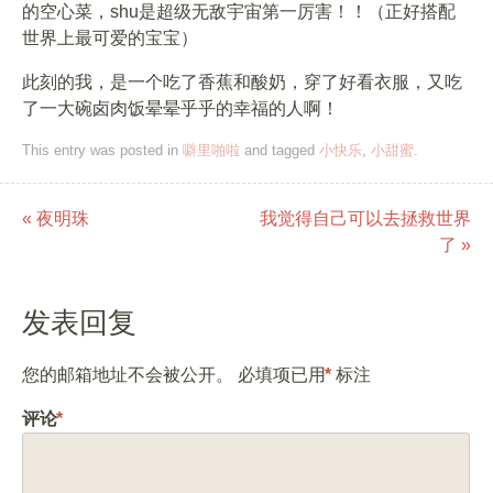
的空心菜，shu是超级无敌宇宙第一厉害！！（正好搭配
世界上最可爱的宝宝）
此刻的我，是一个吃了香蕉和酸奶，穿了好看衣服，又吃
了一大碗卤肉饭晕晕乎乎的幸福的人啊！
This entry was posted in
噼里啪啦
and tagged
小快乐
,
小甜蜜
.
«
夜明珠
我觉得自己可以去拯救世界
Post navigation
了
»
发表回复
您的邮箱地址不会被公开。
必填项已用
*
标注
评论
*