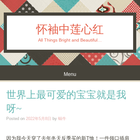
怀袖中莲心红
All Things Bright and Beautiful…
Menu
Skip to content
世界上最可爱的宝宝就是我
呀~
Posted on
2022年5月8日
by
蜗牛
因为我今天穿了去年冬天反季买的新T恤！一件领口插肩