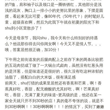
的T恤，肩和袖子以及领口是一圈铁锈红，其他部分是浅
浅的花灰，胸口上一排小小的史努比里的形象，下摆是圆
摆，看起来无比可爱，像80年代（50年代？）的时髦好儿
童，超级喜欢啊，然后为此我下午就在初夏的阳光下和
shu到小区里散步了！
今天是母亲节，我问shu，我今天有什么特别好的待遇
么？他说那你得去问你闺女啊！今天又不是情人节。。。
咦，答案居然很正确，加10分！
下午用之前街道发的后腿肉配上之前存下来的两条比较肥
的五花肉切成丁做了一大锅台式卤肉，虽然没有红葱头用
的是洋葱，但是味道还是很好的，很久没有吃这种浓郁的
油脂了，搭配白白的大米饭，很有满足感
前两天，shu打猎的成果里居然还有香蕉和芒果，啊！香
蕉真好吃，香甜，配无糖酸奶尤其好吃，啊！芒果真好
吃，香甜，充满了夏天的味道~更高级的是，他还在某一
家全天就只开不到30秒的店！真的毫不夸张的说，就是不
到30秒啊啊！！30秒啊啊啊！！！的情况下，买到了嫩嫩