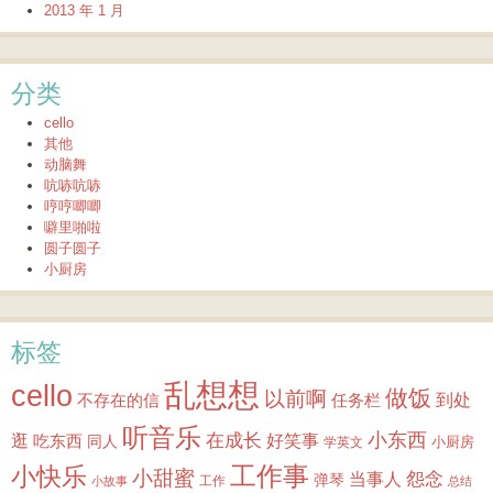
2013 年 1 月
分类
cello
其他
动脑舞
吭哧吭哧
哼哼唧唧
噼里啪啦
圆子圆子
小厨房
标签
乱想想
cello
做饭
以前啊
到处
不存在的信
任务栏
听音乐
小东西
逛
在成长
吃东西
好笑事
同人
小厨房
学英文
小快乐
工作事
小甜蜜
怨念
当事人
弹琴
工作
小故事
总结