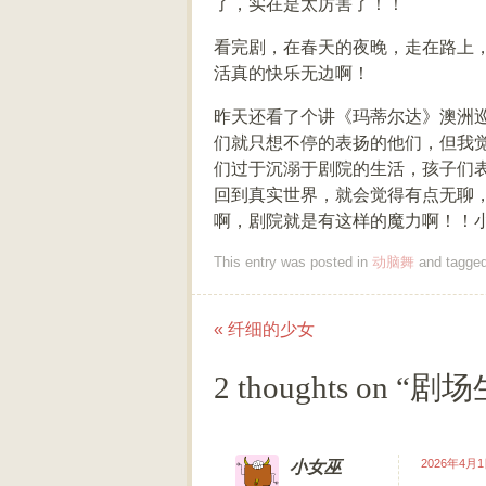
了，实在是太厉害了！！
看完剧，在春天的夜晚，走在路上
活真的快乐无边啊！
昨天还看了个讲《玛蒂尔达》澳洲
们就只想不停的表扬的他们，但我
们过于沉溺于剧院的生活，孩子们
回到真实世界，就会觉得有点无聊
啊，剧院就是有这样的魔力啊！！
This entry was posted in
动脑舞
and tagge
«
纤细的少女
Post navigation
2 thoughts on “
剧场
2026年4月1日
小女巫