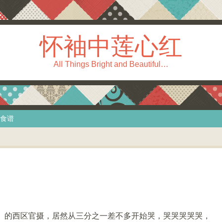
怀袖中莲心红
All Things Bright and Beautiful…
食谱
常》的西区官摄，居然从三分之一差不多开始哭，哭哭哭哭哭，