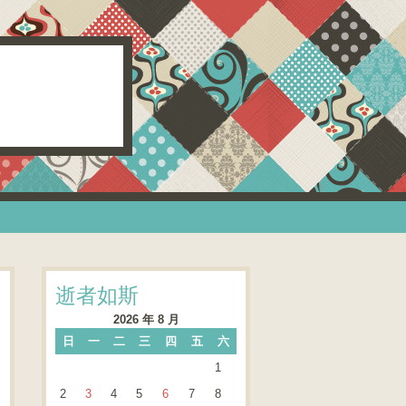
逝者如斯
2026 年 8 月
日
一
二
三
四
五
六
1
2
3
4
5
6
7
8