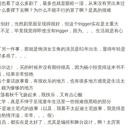
我也看了这么多剧了，最多也就是眼眶一湿，从来没有哭出来过
什么要撑下去啊？为什么不能不行的算了啊？是真的很难
是特别好，当然剧里面呈现得很好，但这个trigger实在是太重大
有点不足，毕竟我觉得即使没有trigger，因为。。。生活就是有心
另一件事，那就是饰演女主角的演员是81年出生，显得年轻是
郑多燕了。。。
蒂尔达》，买的时候并没有期待很高，因为杨小恒觉得这本书不
看，结果非常惊艳
当个童话故事看，有很欢乐的地方，也有很多地方感觉是生活太
，颇为惨惨的地方
，小朋友荡着秋千飞扬起来，既快乐，又有点心酸
文学，真是不惮于呈现童年生活里一些很难很黑暗的部分
，但完全不是迪士尼式的故事（以及，我看不太起迪士尼故事，我觉得是
的热情洋溢，非常。。。假）
演员，都实在是太好了，尤其是编排和舞台设计，啊！太厉害