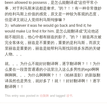
been allowed to possess，是怎么能翻译成“这些平常小
事，对于利马斯来说都是奢求。”的？！！有一种非常微妙
的给利马斯上价值的感觉，原文是一种较为客观的态度，
但是译文就让人觉得利马斯纯惨嘛？
3）whatever it was he would go back and find it; he
would make Liz find it for him. 是怎么能翻译成“无论他还
能不能回去，他心中都有丽兹的影子。”的？！丽兹再次被
完全客体化，丽兹是不重要的，重要的是利马斯，而原文
里丽兹是重要的，丽兹是能帮利马斯找回很多东西的关键
人物。。。
就。。。为什么不能好好翻译啊，逐字翻译啊？！！为什
么要在一段普普通通的小说里注入这么多男性的ego啊啊
啊啊啊。。。为什么啊啊啊？！！《柏林谍影》的新版翻
译虽然也是男生，就好多了！就！！好好翻译啊！！逐字
翻译啊！！
This entry was posted in
动脑舞
and tagged
读书
.