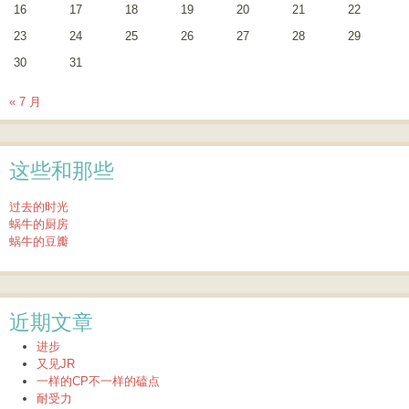
16
17
18
19
20
21
22
23
24
25
26
27
28
29
30
31
« 7 月
这些和那些
过去的时光
蜗牛的厨房
蜗牛的豆瓣
近期文章
进步
又见JR
一样的CP不一样的磕点
耐受力