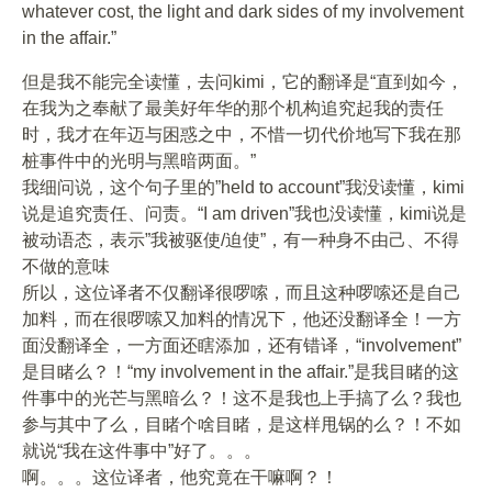
whatever cost, the light and dark sides of my involvement
in the affair.”
但是我不能完全读懂，去问kimi，它的翻译是“直到如今，
在我为之奉献了最美好年华的那个机构追究起我的责任
时，我才在年迈与困惑之中，不惜一切代价地写下我在那
桩事件中的光明与黑暗两面。”
我细问说，这个句子里的”held to account”我没读懂，kimi
说是追究责任、问责。“I am driven”我也没读懂，kimi说是
被动语态，表示”我被驱使/迫使”，有一种身不由己、不得
不做的意味
所以，这位译者不仅翻译很啰嗦，而且这种啰嗦还是自己
加料，而在很啰嗦又加料的情况下，他还没翻译全！一方
面没翻译全，一方面还瞎添加，还有错译，“involvement”
是目睹么？！“my involvement in the affair.”是我目睹的这
件事中的光芒与黑暗么？！这不是我也上手搞了么？我也
参与其中了么，目睹个啥目睹，是这样甩锅的么？！不如
就说“我在这件事中”好了。。。
啊。。。这位译者，他究竟在干嘛啊？！