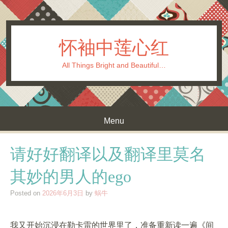
怀袖中莲心红
All Things Bright and Beautiful…
Menu
Skip to content
请好好翻译以及翻译里莫名
其妙的男人的ego
Posted on
2026年6月3日
by
蜗牛
我又开始沉浸在勒卡雷的世界里了，准备重新读一遍《间