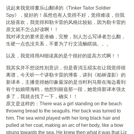
说起来我觉得董乐山翻译的《Tinker Tailor Soldier
Spy》，挺好的！虽然也有人觉得不好，觉得难读，但我
比较喜欢，我觉得和勒卡雷的风格比较贴，因为勒卡雷的
原文就不怎么好读啊！！
我对译文的要求是准确，完整，别人怎么写译者怎么翻，
生硬一点也没关系，不要为了行文流畅瞎搞。。。
以及，我觉得用AI细读真的是个很好的提高方式啊！！
我其实并不想说性别意识，但是香消玉殒实在让我觉得很
离谱，今天听一个讲勒卡雷的博客，讲到《柏林谍影》的
新译本，主播觉得她印象最深的是当时利马斯在海边看到
有个姑娘喂海鸥，他想到丽兹那一段，她觉得新译本强太
多了，我就去找了一下，确实！！
原文是这样的：There was a girl standing on the beach
throwing bread to the seagulls. Her back was turned to
him. The sea wind played with her long black hair and
pulled at her coat, making an arc of her body, like a bow
strung towards the sea. He knew then what it was that Liz