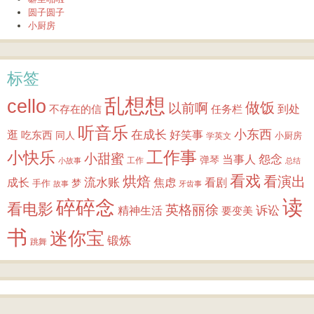
圆子圆子
小厨房
标签
乱想想
cello
做饭
以前啊
到处
不存在的信
任务栏
听音乐
小东西
逛
在成长
吃东西
好笑事
同人
小厨房
学英文
小快乐
工作事
小甜蜜
怨念
当事人
弹琴
工作
小故事
总结
看戏
烘焙
看演出
成长
流水账
焦虑
看剧
梦
手作
故事
牙齿事
读
碎碎念
看电影
英格丽徐
诉讼
精神生活
要变美
书
迷你宝
锻炼
跳舞