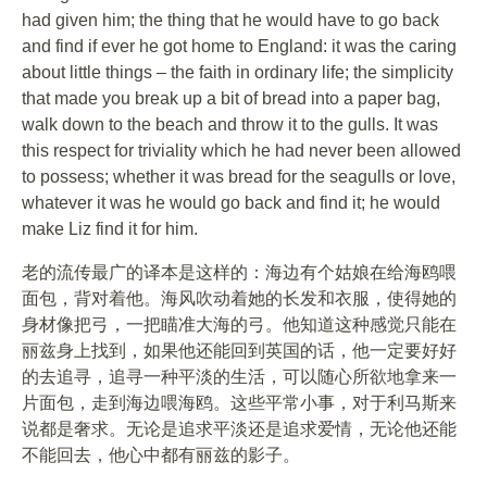
had given him; the thing that he would have to go back
and find if ever he got home to England: it was the caring
about little things – the faith in ordinary life; the simplicity
that made you break up a bit of bread into a paper bag,
walk down to the beach and throw it to the gulls. It was
this respect for triviality which he had never been allowed
to possess; whether it was bread for the seagulls or love,
whatever it was he would go back and find it; he would
make Liz find it for him.
老的流传最广的译本是这样的：海边有个姑娘在给海鸥喂
面包，背对着他。海风吹动着她的长发和衣服，使得她的
身材像把弓，一把瞄准大海的弓。他知道这种感觉只能在
丽兹身上找到，如果他还能回到英国的话，他一定要好好
的去追寻，追寻一种平淡的生活，可以随心所欲地拿来一
片面包，走到海边喂海鸥。这些平常小事，对于利马斯来
说都是奢求。无论是追求平淡还是追求爱情，无论他还能
不能回去，他心中都有丽兹的影子。