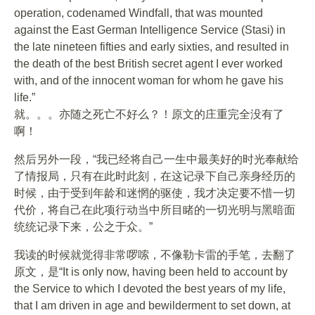
operation, codenamed Windfall, that was mounted
against the East German Intelligence Service (Stasi) in
the late nineteen fifties and early sixties, and resulted in
the death of the best British secret agent I ever worked
with, and of the innocent woman for whom he gave his
life.”
就。。。亦随之死亡不好么？！原文的庄重完全没有了
啊！
然后另外一段，“我已经将自己一生中最美好的时光奉献给
了情报局，只有在此时此刻，在这记录下自己亲身经历的
时候，由于受到年龄和迷惘的驱使，我才决定要不惜一切
代价，将自己在此项行动当中所目睹的一切光明与黑暗面
统统记录下来，公之于众。”
我读的时候就觉得非常啰嗦，不像勒卡雷的手笔，去翻了
原文，是“It is only now, having been held to account by
the Service to which I devoted the best years of my life,
that I am driven in age and bewilderment to set down, at