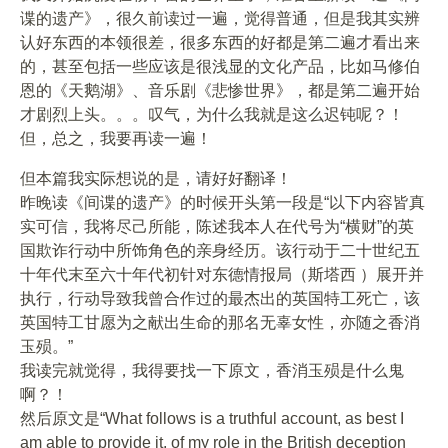
谍的遗产》，很久前读过一遍，觉得普通，但是我其实辨
认好东西的本领很差，很多东西的好都是第二遍才看出来
的，甚至包括一些应该是很浅显的文化产品，比如马修伯
恩的《天鹅湖》、音乐剧《悲惨世界》，都是第二遍开始
才剧烈上头。。。叹气，为什么我就是这么迟钝呢？！
但，总之，我要再读一遍！
但本篇我实际想说的是，请好好翻译！
昨晚读《间谍的遗产》的时候开头第一段是“以下内容皆真
实可信，我将尽己所能，陈述我本人在代号为“横财”的英
国欺诈行动中所饰角色的亲身经历。该行动于二十世纪五
十年代末至六十年代初针对东德情报局（斯塔西 ）展开并
执行，行动导致我曾合作过的最杰出的英国特工死亡，该
英国特工甘愿为之献出生命的那名无辜女性，亦随之香消
玉殒。”
我读完就觉得，我得要找一下原文，香消玉殒是什么鬼
啊？！
然后原文是“What follows is a truthful account, as best I
am able to provide it, of my role in the British deception