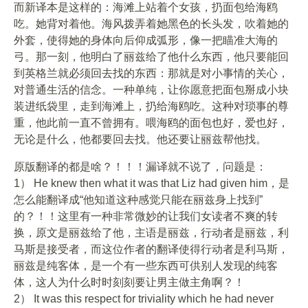
而新译本是这样的：海滩上站着个女孩，扔面包给海鸥
吃。她背对着他。海风拨弄着她黑色的长头发，吹着她的
外套，使得她的身体向后仰成弧形，像一把瞄准大海的
弓。那一刻，他明白了丽兹给了他什么东西，他只要能回
到英格兰就必须回去找的东西：那就是对小事情的关心，
对普通生活的信念。一种单纯，让你愿意把面包掰成小块
装进纸袋里，走到海滩上，扔给海鸥吃。这种对琐事的尊
重，他此前一直不曾拥有。喂海鸥的面包也好，爱也好，
无论是什么，他都要回去找。他还要让丽兹帮他找。
原版翻译的都是啥？！！！漏译就不说了，问题是：
1） He knew then what it was that Liz had given him，是
怎么能翻译成“他知道这种感觉只能在丽兹身上找到”
的？！！这里有一种非常微妙的让我们女读者不爽的转
换，原文是丽兹给了他，主语是丽兹，行动者是丽兹，利
马斯是接受者，而这位作者的翻译使得行动者是利马斯，
丽兹是纯客体，是一个有一些东西可供别人发现的纯客
体，这人为什么时时刻刻要让男主做主角啊？！
2） It was this respect for triviality which he had never