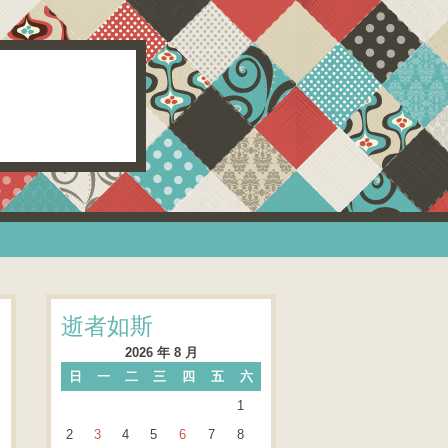
逝者如斯
2026 年 8 月
日
一
二
三
四
五
六
1
2
3
4
5
6
7
8