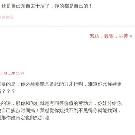
备还是自己亲自去干活了，挣的都是自己的！
d
迷你宝
.
戏仿，致敬，抄袭
»
”
 AT 上午 11:23
重要的是，你必须要能具备此能力才行啊，难道你比你娃更
高？？？
是的话，那你和你娃就是有同等价值的劳动力，你娃分给你
她自己多点时间搞！我感觉你娃找不到不见得你就能找到，
到那你娃肯定也能找到哇