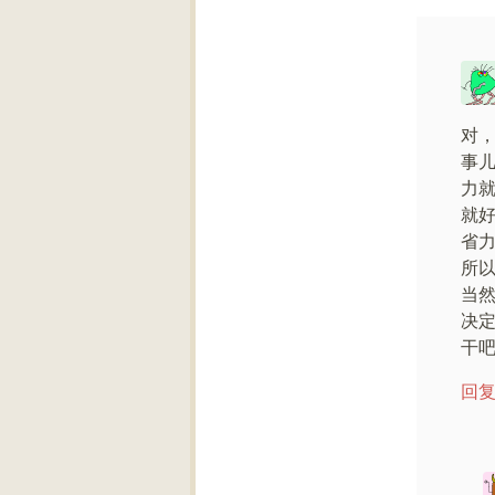
对
事
力
就
省
所
当
决
干
回