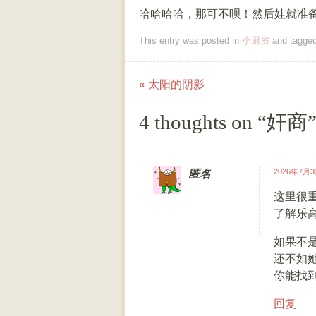
哈哈哈哈，那可不呗！然后娃就准
This entry was posted in
小厨房
and tagge
«
太阳的阴影
Post navigation
4 thoughts on “
奸商
2026年7月3日
匿名
这里很
了解乐
如果不
还不如
你能找
回复