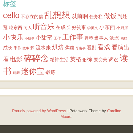
标签
乱想想
cello
做饭
以前啊
到处
不存在的信
任务栏
听音乐
小东西
逛
在成长
吃东西
好笑事
同人
小厨房
学英文
小快乐
工作事
小甜蜜
怨念
当事人
弹琴
工作
小故事
总结
看戏
烘焙
看演出
成长
流水账
焦虑
看剧
梦
手作
故事
牙齿事
读
碎碎念
看电影
英格丽徐
诉讼
精神生活
要变美
书
迷你宝
锻炼
跳舞
Proudly powered by WordPress
|
Patchwork Theme by
Caroline
Moore
.