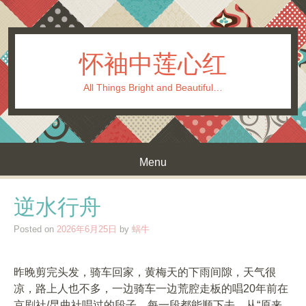
怀袖中莲心红
All Things Bright and Beautiful…
Menu
Skip to content
逆水行舟
Posted on
2026年6月25日
by
蜗牛
昨晚剪完头发，骑车回家，黄梅天的下雨间隙，天气很
凉，路上人也不多，一边骑车一边荒腔走板的唱20年前在
京剧社/昆曲社唱过的段子，每一段都能顺下去，从“原来