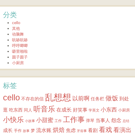
分类
cello
其他
动脑舞
吭哧吭哧
哼哼唧唧
噼里啪啦
圆子圆子
小厨房
标签
乱想想
cello
做饭
以前啊
到处
不存在的信
任务栏
听音乐
小东西
逛
在成长
吃东西
好笑事
同人
小厨房
学英文
小快乐
工作事
小甜蜜
怨念
当事人
弹琴
工作
小故事
总结
看戏
烘焙
看演出
成长
流水账
焦虑
看剧
梦
手作
故事
牙齿事