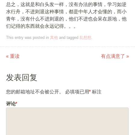
总之，这就是和白头发一样，没有办法的事情，学习如逆
水行舟，不进则退这种事情，都是中年人才会懂的，而小
青年，没有什么不进则退的，他们不进也会呆在原地，他
们记得的东西就会永远记得。。。
This entry was posted in
其他
and tagged
乱想想
.
«
重读
有点满意了
»
Post navigation
发表回复
您的邮箱地址不会被公开。
必填项已用
*
标注
评论
*