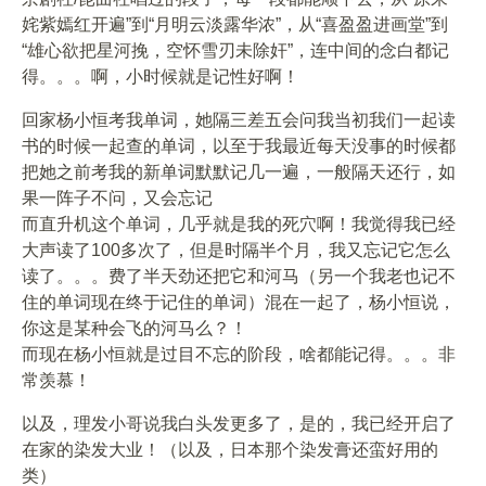
姹紫嫣红开遍”到“月明云淡露华浓”，从“喜盈盈进画堂”到
“雄心欲把星河挽，空怀雪刃未除奸”，连中间的念白都记
得。。。啊，小时候就是记性好啊！
回家杨小恒考我单词，她隔三差五会问我当初我们一起读
书的时候一起查的单词，以至于我最近每天没事的时候都
把她之前考我的新单词默默记几一遍，一般隔天还行，如
果一阵子不问，又会忘记
而直升机这个单词，几乎就是我的死穴啊！我觉得我已经
大声读了100多次了，但是时隔半个月，我又忘记它怎么
读了。。。费了半天劲还把它和河马（另一个我老也记不
住的单词现在终于记住的单词）混在一起了，杨小恒说，
你这是某种会飞的河马么？！
而现在杨小恒就是过目不忘的阶段，啥都能记得。。。非
常羡慕！
以及，理发小哥说我白头发更多了，是的，我已经开启了
在家的染发大业！（以及，日本那个染发膏还蛮好用的
类）